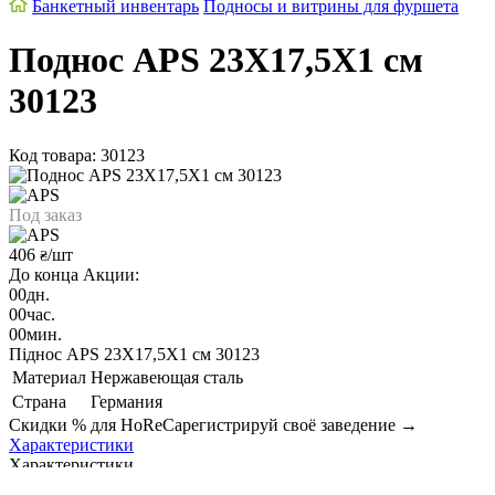
Банкетный инвентарь
Подносы и витрины для фуршета
Поднос APS 23X17,5X1 см
30123
Код товара: 30123
Под заказ
406
/шт
₴
До конца Акции:
00
дн.
00
час.
00
мин.
Піднос APS 23X17,5X1 см 30123
Материал
Нержавеющая сталь
Страна
Германия
Скидки % для HoReCa
регистрируй своё заведение →
Характеристики
Характеристики
Страна
Германия