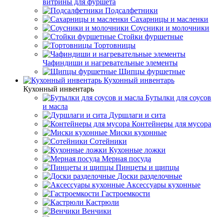
витрины для фуршета
Подсалфетники
Сахарницы и масленки
Соусники и молочники
Стойки фуршетные
Тортовницы
Чафиндиши и нагревательные элементы
Щипцы фуршетные
Кухонный инвентарь
Кухонный инвентарь
Бутылки для соусов
и масла
Дуршлаги и сита
Контейнеры для мусора
Миски кухонные
Сотейники
Кухонные ложки
Мерная посуда
Пинцеты и щипцы
Доски разделочные
Аксессуары кухонные
Гастроемкости
Кастрюли
Венчики