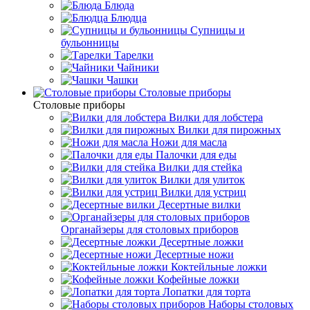
Блюда
Блюдца
Супницы и
бульонницы
Тарелки
Чайники
Чашки
Cтоловые приборы
Cтоловые приборы
Вилки для лобстера
Вилки для пирожных
Ножи для масла
Палочки для еды
Вилки для стейка
Вилки для улиток
Вилки для устриц
Десертные вилки
Органайзеры для столовых приборов
Десертные ложки
Десертные ножи
Коктейльные ложки
Кофейные ложки
Лопатки для торта
Наборы столовых