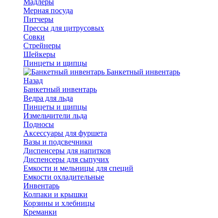
Мадлеры
Мерная посуда
Питчеры
Прессы для цитрусовых
Совки
Стрейнеры
Шейкеры
Пинцеты и щипцы
Банкетный инвентарь
Назад
Банкетный инвентарь
Ведра для льда
Пинцеты и щипцы
Измельчители льда
Подносы
Аксессуары для фуршета
Вазы и подсвечники
Диспенсеры для напитков
Диспенсеры для сыпучих
Емкости и мельницы для специй
Емкости охладительные
Инвентарь
Колпаки и крышки
Корзины и хлебницы
Креманки