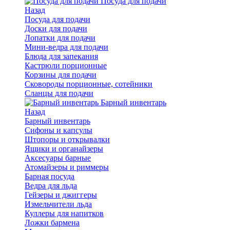
Посуда для подачи
Назад
Посуда для подачи
Доски для подачи
Лопатки для подачи
Мини-ведра для подачи
Блюда для запекания
Кастрюли порционные
Корзины для подачи
Сковороды порционные, сотейники
Сланцы для подачи
Барный инвентарь
Назад
Барный инвентарь
Сифоны и капсулы
Штопоры и открывалки
Ящики и органайзеры
Аксесуары барные
Атомайзеры и риммеры
Барная посуда
Ведра для льда
Гейзеры и джиггеры
Измельчители льда
Куллеры для напитков
Ложки бармена