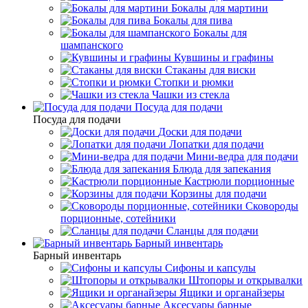
Бокалы для мартини
Бокалы для пива
Бокалы для
шампанского
Кувшины и графины
Стаканы для виски
Стопки и рюмки
Чашки из стекла
Посуда для подачи
Посуда для подачи
Доски для подачи
Лопатки для подачи
Мини-ведра для подачи
Блюда для запекания
Кастрюли порционные
Корзины для подачи
Сковороды
порционные, сотейники
Сланцы для подачи
Барный инвентарь
Барный инвентарь
Сифоны и капсулы
Штопоры и открывалки
Ящики и органайзеры
Аксесуары барные