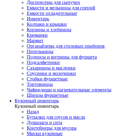
Диспенсеры для сыпучих
Емкости и мельницы для специй
Емкости охладительные
Инвентарь
Колпаки и крышки
Корзины и хлебницы
Креманки
Мармит
Органайзеры для столовых приборов
Пепельницы
Подносы и витрины для фуршета
Подсалфетники
Сахарницы и масленки
Соусники и молочники
Стойки фуршетные
Тортовницы
Чафиндиши и нагревательные элементы
Щипцы фуршетные
Кухонный инвентарь
Кухонный инвентарь
Назад
Бутылки для соусов и масла
Дуршлаги и сита
Контейнеры для мусора
Миски кухонные