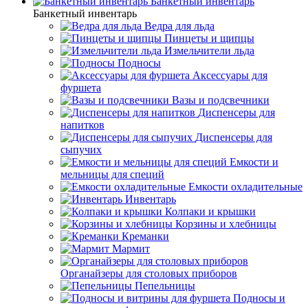
Банкетный инвентарь
Банкетный инвентарь
Ведра для льда
Пинцеты и щипцы
Измельчители льда
Подносы
Аксессуары для
фуршета
Вазы и подсвечники
Диспенсеры для
напитков
Диспенсеры для
сыпучих
Емкости и
мельницы для специй
Емкости охладительные
Инвентарь
Колпаки и крышки
Корзины и хлебницы
Креманки
Мармит
Органайзеры для столовых приборов
Пепельницы
Подносы и