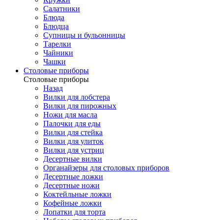
Салатники
Блюда
Блюдца
Супницы и бульонницы
Тарелки
Чайники
Чашки
Cтоловые приборы
Cтоловые приборы
Назад
Вилки для лобстера
Вилки для пирожных
Ножи для масла
Палочки для еды
Вилки для стейка
Вилки для улиток
Вилки для устриц
Десертные вилки
Органайзеры для столовых приборов
Десертные ложки
Десертные ножи
Коктейльные ложки
Кофейные ложки
Лопатки для торта