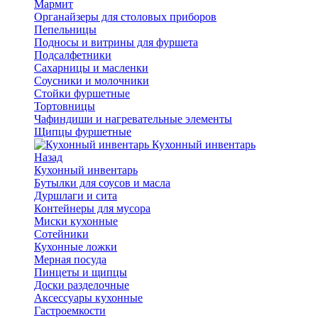
Мармит
Органайзеры для столовых приборов
Пепельницы
Подносы и витрины для фуршета
Подсалфетники
Сахарницы и масленки
Соусники и молочники
Стойки фуршетные
Тортовницы
Чафиндиши и нагревательные элементы
Щипцы фуршетные
Кухонный инвентарь
Назад
Кухонный инвентарь
Бутылки для соусов и масла
Дуршлаги и сита
Контейнеры для мусора
Миски кухонные
Сотейники
Кухонные ложки
Мерная посуда
Пинцеты и щипцы
Доски разделочные
Аксессуары кухонные
Гастроемкости