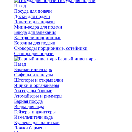
Посуда для подачи
Назад
Посуда для подачи
Доски для подачи
Лопатки для подачи
Мини-ведра для подачи
Блюда для запекания
Кастрюли порционные
Корзины для подачи
Сковороды порционные, сотейники
Сланцы для подачи
Барный инвентарь
Назад
Барный инвентарь
Сифоны и капсулы
Штопоры и открывалки
Ящики и органайзеры
Аксесуары барные
Атомайзеры и риммеры
Барная посуда
Ведра для льда
Гейзеры и джиггеры
Измельчители льда
Куллеры для напитков
Ложки бармена