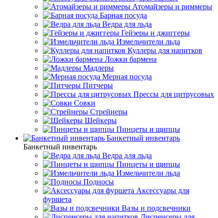
Атомайзеры и риммеры
Барная посуда
Ведра для льда
Гейзеры и джиггеры
Измельчители льда
Куллеры для напитков
Ложки бармена
Мадлеры
Мерная посуда
Питчеры
Прессы для цитрусовых
Совки
Стрейнеры
Шейкеры
Пинцеты и щипцы
Банкетный инвентарь
Банкетный инвентарь
Ведра для льда
Пинцеты и щипцы
Измельчители льда
Подносы
Аксессуары для
фуршета
Вазы и подсвечники
Диспенсеры для