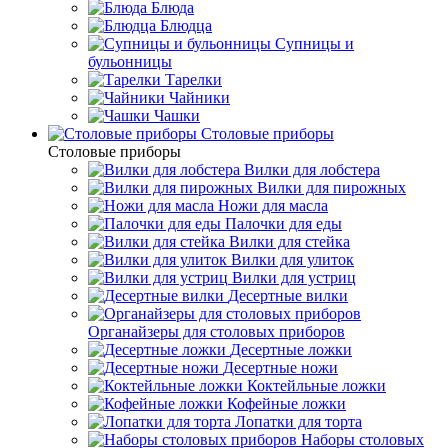
Блюда
Блюдца
Супницы и
бульонницы
Тарелки
Чайники
Чашки
Cтоловые приборы
Cтоловые приборы
Вилки для лобстера
Вилки для пирожных
Ножи для масла
Палочки для еды
Вилки для стейка
Вилки для улиток
Вилки для устриц
Десертные вилки
Органайзеры для столовых приборов
Десертные ложки
Десертные ножи
Коктейльные ложки
Кофейные ложки
Лопатки для торта
Наборы столовых