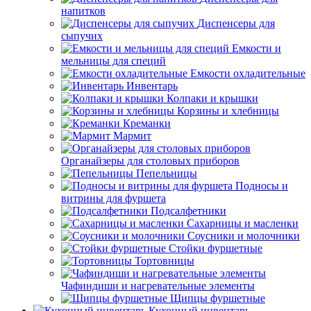
напитков
Диспенсеры для
сыпучих
Емкости и
мельницы для специй
Емкости охладительные
Инвентарь
Колпаки и крышки
Корзины и хлебницы
Креманки
Мармит
Органайзеры для столовых приборов
Пепельницы
Подносы и
витрины для фуршета
Подсалфетники
Сахарницы и масленки
Соусники и молочники
Стойки фуршетные
Тортовницы
Чафиндиши и нагревательные элементы
Щипцы фуршетные
Кухонный инвентарь