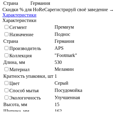
Страна
Германия
Скидки % для HoReCa
регистрируй своё заведение →
Характеристики
Характеристики
Премиум
Сегмент
Поднос
Назначение
Страна
Германия
APS
Производитель
"Footmark"
Коллекция
Длина, мм
530
Меламин
Материал
Кратность упаковки, шт
1
Серый
Цвет
Посудомойка
Способ мытья
Улучшенная
Экологичность
Высота, мм
15
Ширина, мм
162
Прямоугольная
Форма
Подберите похожие по характеристикам товары, выбрав одно
или несколько свойств