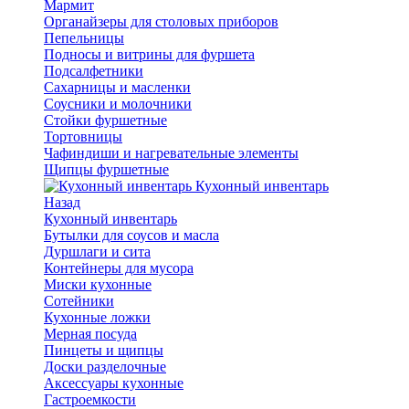
Мармит
Органайзеры для столовых приборов
Пепельницы
Подносы и витрины для фуршета
Подсалфетники
Сахарницы и масленки
Соусники и молочники
Стойки фуршетные
Тортовницы
Чафиндиши и нагревательные элементы
Щипцы фуршетные
Кухонный инвентарь
Назад
Кухонный инвентарь
Бутылки для соусов и масла
Дуршлаги и сита
Контейнеры для мусора
Миски кухонные
Сотейники
Кухонные ложки
Мерная посуда
Пинцеты и щипцы
Доски разделочные
Аксессуары кухонные
Гастроемкости