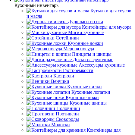
Кухонный инвентарь
Бутылки для соусов
и масла
Дуршлаги и сита
Контейнеры для мусора
Миски кухонные
Сотейники
Кухонные ложки
Мерная посуда
Пинцеты и щипцы
Доски разделочные
Аксессуары кухонные
Гастроемкости
Кастрюли
Венчики
Кухонные вилки
Кухонные лопатки
Кухонные ножи
Кухонные щипцы
Половники
Противени
Сковороды
Молотки
Контейнеры для