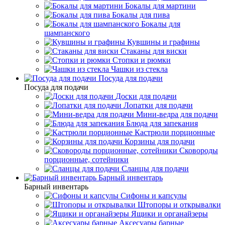
Бокалы для мартини
Бокалы для пива
Бокалы для
шампанского
Кувшины и графины
Стаканы для виски
Стопки и рюмки
Чашки из стекла
Посуда для подачи
Посуда для подачи
Доски для подачи
Лопатки для подачи
Мини-ведра для подачи
Блюда для запекания
Кастрюли порционные
Корзины для подачи
Сковороды
порционные, сотейники
Сланцы для подачи
Барный инвентарь
Барный инвентарь
Сифоны и капсулы
Штопоры и открывалки
Ящики и органайзеры
Аксесуары барные