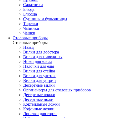
Салатники
Блюда
Блюдца
Супницы и бульонницы
Тарелки
Чайники
Чашки
Cтоловые приборы
Cтоловые приборы
Назад
Вилки для лобстера
Вилки для пирожных
Ножи для масла
Палочки для еды
Вилки для стейка
Вилки для улиток
Вилки для устриц
Десертные вилки
Органайзеры для столовых приборов
Десертные ложки
Десертные ножи
Коктейльные ложки
Кофейные ложки
Лопатки для торта