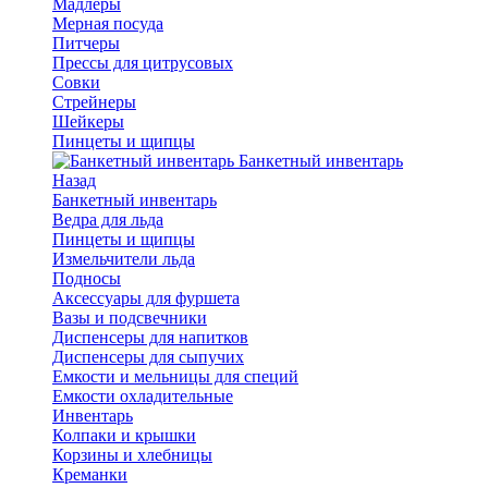
Мадлеры
Мерная посуда
Питчеры
Прессы для цитрусовых
Совки
Стрейнеры
Шейкеры
Пинцеты и щипцы
Банкетный инвентарь
Назад
Банкетный инвентарь
Ведра для льда
Пинцеты и щипцы
Измельчители льда
Подносы
Аксессуары для фуршета
Вазы и подсвечники
Диспенсеры для напитков
Диспенсеры для сыпучих
Емкости и мельницы для специй
Емкости охладительные
Инвентарь
Колпаки и крышки
Корзины и хлебницы
Креманки