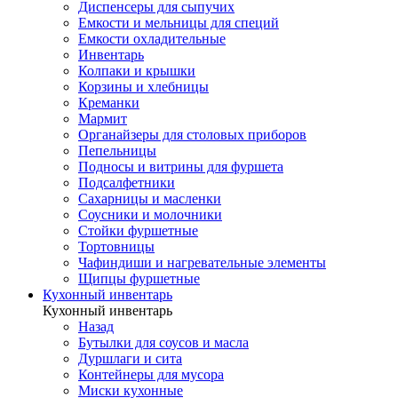
Диспенсеры для сыпучих
Емкости и мельницы для специй
Емкости охладительные
Инвентарь
Колпаки и крышки
Корзины и хлебницы
Креманки
Мармит
Органайзеры для столовых приборов
Пепельницы
Подносы и витрины для фуршета
Подсалфетники
Сахарницы и масленки
Соусники и молочники
Стойки фуршетные
Тортовницы
Чафиндиши и нагревательные элементы
Щипцы фуршетные
Кухонный инвентарь
Кухонный инвентарь
Назад
Бутылки для соусов и масла
Дуршлаги и сита
Контейнеры для мусора
Миски кухонные