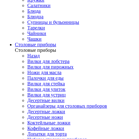
Салатники
Блюда
Блюдца
Супницы и бульонницы
Тарелки
Чайники
Чашки
Cтоловые приборы
Cтоловые приборы
Назад
Вилки для лобстера
Вилки для пирожных
Ножи для масла
Палочки для еды
Вилки для стейка
Вилки для улиток
Вилки для устриц
Десертные вилки
Органайзеры для столовых приборов
Десертные ложки
Десертные ножи
Коктейльные ложки
Кофейные ложки
Лопатки для торта