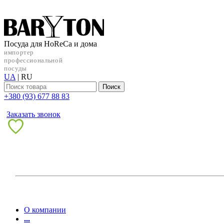
Посуда для HoReCa и дома
импортер
профессиональной
посуды
UA
|
RU
Поиск
+38‎0 (93) 677 88 83
Заказать звонок
О компании
...