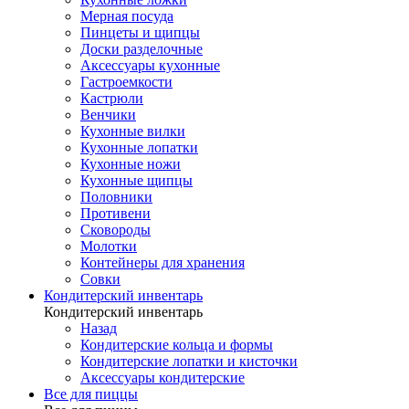
Мерная посуда
Пинцеты и щипцы
Доски разделочные
Аксессуары кухонные
Гастроемкости
Кастрюли
Венчики
Кухонные вилки
Кухонные лопатки
Кухонные ножи
Кухонные щипцы
Половники
Противени
Сковороды
Молотки
Контейнеры для хранения
Совки
Кондитерский инвентарь
Кондитерский инвентарь
Назад
Кондитерские кольца и формы
Кондитерские лопатки и кисточки
Аксессуары кондитерские
Все для пиццы