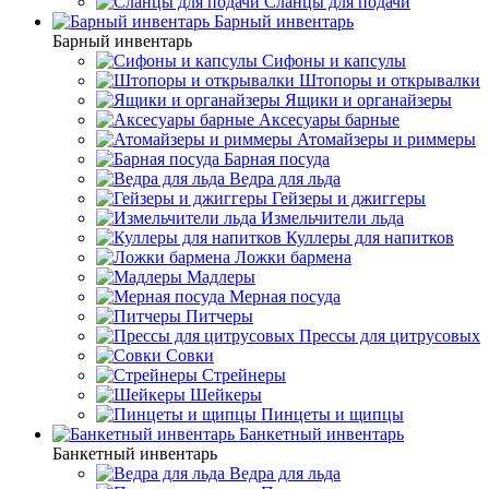
Сланцы для подачи
Барный инвентарь
Барный инвентарь
Сифоны и капсулы
Штопоры и открывалки
Ящики и органайзеры
Аксесуары барные
Атомайзеры и риммеры
Барная посуда
Ведра для льда
Гейзеры и джиггеры
Измельчители льда
Куллеры для напитков
Ложки бармена
Мадлеры
Мерная посуда
Питчеры
Прессы для цитрусовых
Совки
Стрейнеры
Шейкеры
Пинцеты и щипцы
Банкетный инвентарь
Банкетный инвентарь
Ведра для льда