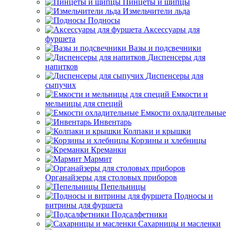
Пинцеты и щипцы
Измельчители льда
Подносы
Аксессуары для
фуршета
Вазы и подсвечники
Диспенсеры для
напитков
Диспенсеры для
сыпучих
Емкости и
мельницы для специй
Емкости охладительные
Инвентарь
Колпаки и крышки
Корзины и хлебницы
Креманки
Мармит
Органайзеры для столовых приборов
Пепельницы
Подносы и
витрины для фуршета
Подсалфетники
Сахарницы и масленки