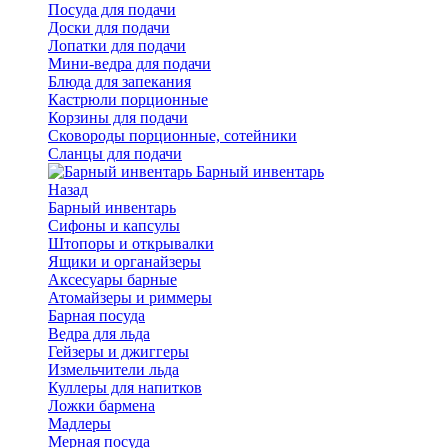
Посуда для подачи
Доски для подачи
Лопатки для подачи
Мини-ведра для подачи
Блюда для запекания
Кастрюли порционные
Корзины для подачи
Сковороды порционные, сотейники
Сланцы для подачи
Барный инвентарь
Назад
Барный инвентарь
Сифоны и капсулы
Штопоры и открывалки
Ящики и органайзеры
Аксесуары барные
Атомайзеры и риммеры
Барная посуда
Ведра для льда
Гейзеры и джиггеры
Измельчители льда
Куллеры для напитков
Ложки бармена
Мадлеры
Мерная посуда