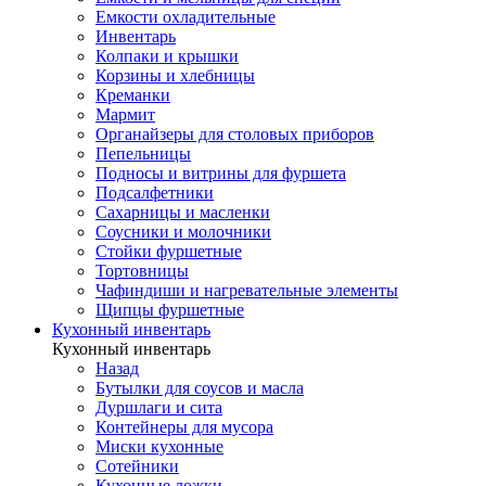
Емкости охладительные
Инвентарь
Колпаки и крышки
Корзины и хлебницы
Креманки
Мармит
Органайзеры для столовых приборов
Пепельницы
Подносы и витрины для фуршета
Подсалфетники
Сахарницы и масленки
Соусники и молочники
Стойки фуршетные
Тортовницы
Чафиндиши и нагревательные элементы
Щипцы фуршетные
Кухонный инвентарь
Кухонный инвентарь
Назад
Бутылки для соусов и масла
Дуршлаги и сита
Контейнеры для мусора
Миски кухонные
Сотейники
Кухонные ложки