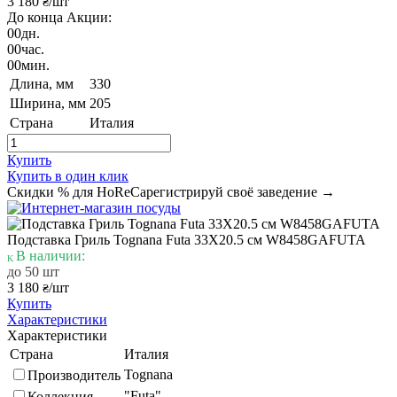
3 180
/шт
₴
До конца Акции:
00
дн.
00
час.
00
мин.
Длина, мм
330
Ширина, мм
205
Страна
Италия
Купить
Купить в один клик
Скидки % для HoReCa
регистрируй своё заведение →
Подставка Гриль Tognana Futa 33X20.5 см W8458GAFUTA
В наличии:
до 50 шт
3 180
/шт
₴
Купить
Характеристики
Характеристики
Страна
Италия
Tognana
Производитель
"Futa"
Коллекция