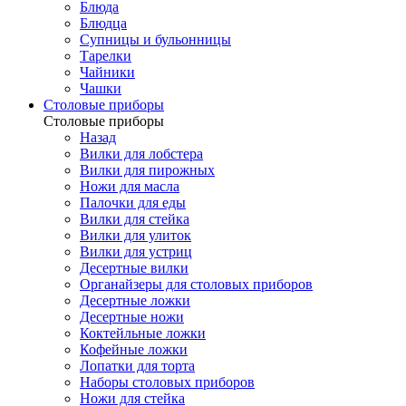
Блюда
Блюдца
Супницы и бульонницы
Тарелки
Чайники
Чашки
Cтоловые приборы
Cтоловые приборы
Назад
Вилки для лобстера
Вилки для пирожных
Ножи для масла
Палочки для еды
Вилки для стейка
Вилки для улиток
Вилки для устриц
Десертные вилки
Органайзеры для столовых приборов
Десертные ложки
Десертные ножи
Коктейльные ложки
Кофейные ложки
Лопатки для торта
Наборы столовых приборов
Ножи для стейка