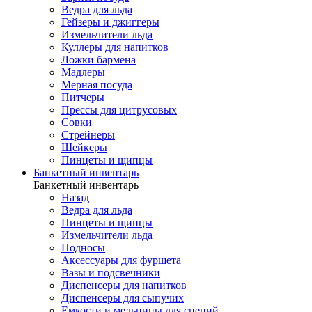
Ведра для льда
Гейзеры и джиггеры
Измельчители льда
Куллеры для напитков
Ложки бармена
Мадлеры
Мерная посуда
Питчеры
Прессы для цитрусовых
Совки
Стрейнеры
Шейкеры
Пинцеты и щипцы
Банкетный инвентарь
Банкетный инвентарь
Назад
Ведра для льда
Пинцеты и щипцы
Измельчители льда
Подносы
Аксессуары для фуршета
Вазы и подсвечники
Диспенсеры для напитков
Диспенсеры для сыпучих
Емкости и мельницы для специй