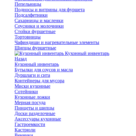
Пепельницы
Подносы и витрины для фуршета
Подсалфетники
Сахарницы и масленки
Соусники и молочники
Стойки фуршетные
Тортовницы
Чафиндиши и нагревательные элементы
Щипцы фуршетные
Кухонный инвентарь
Назад
Кухонный инвентарь
Бутылки для соусов и масла
Дуршлаги и сита
Контейнеры для мусора
Миски кухонные
Сотейники
Кухонные ложки
Мерная посуда
Пинцеты и щипцы
Доски разделочные
Аксессуары кухонные
Гастроемкости
Кастрюли
Венчики