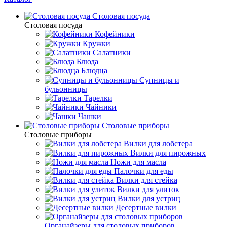
Столовая посуда
Столовая посуда
Кофейники
Кружки
Салатники
Блюда
Блюдца
Супницы и
бульонницы
Тарелки
Чайники
Чашки
Cтоловые приборы
Cтоловые приборы
Вилки для лобстера
Вилки для пирожных
Ножи для масла
Палочки для еды
Вилки для стейка
Вилки для улиток
Вилки для устриц
Десертные вилки
Органайзеры для столовых приборов