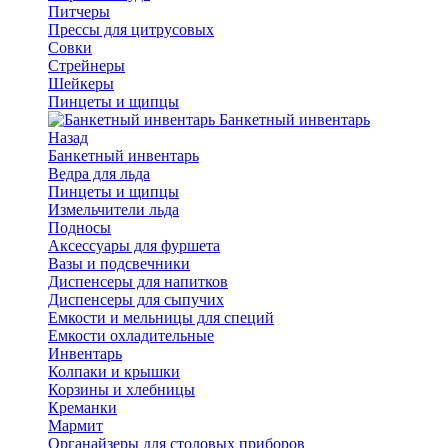
Питчеры
Прессы для цитрусовых
Совки
Стрейнеры
Шейкеры
Пинцеты и щипцы
Банкетный инвентарь
Назад
Банкетный инвентарь
Ведра для льда
Пинцеты и щипцы
Измельчители льда
Подносы
Аксессуары для фуршета
Вазы и подсвечники
Диспенсеры для напитков
Диспенсеры для сыпучих
Емкости и мельницы для специй
Емкости охладительные
Инвентарь
Колпаки и крышки
Корзины и хлебницы
Креманки
Мармит
Органайзеры для столовых приборов