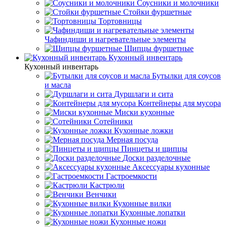
Соусники и молочники
Стойки фуршетные
Тортовницы
Чафиндиши и нагревательные элементы
Щипцы фуршетные
Кухонный инвентарь
Кухонный инвентарь
Бутылки для соусов
и масла
Дуршлаги и сита
Контейнеры для мусора
Миски кухонные
Сотейники
Кухонные ложки
Мерная посуда
Пинцеты и щипцы
Доски разделочные
Аксессуары кухонные
Гастроемкости
Кастрюли
Венчики
Кухонные вилки
Кухонные лопатки
Кухонные ножи