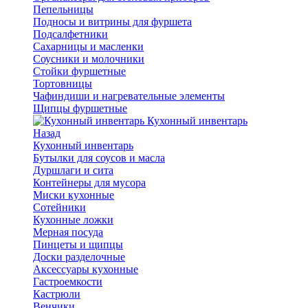
Пепельницы
Подносы и витрины для фуршета
Подсалфетники
Сахарницы и масленки
Соусники и молочники
Стойки фуршетные
Тортовницы
Чафиндиши и нагревательные элементы
Щипцы фуршетные
Кухонный инвентарь
Назад
Кухонный инвентарь
Бутылки для соусов и масла
Дуршлаги и сита
Контейнеры для мусора
Миски кухонные
Сотейники
Кухонные ложки
Мерная посуда
Пинцеты и щипцы
Доски разделочные
Аксессуары кухонные
Гастроемкости
Кастрюли
Венчики