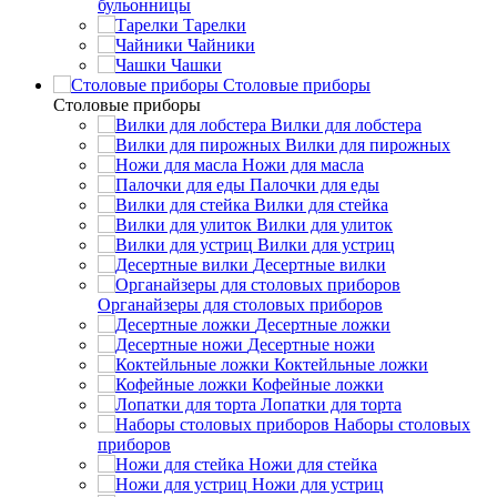
бульонницы
Тарелки
Чайники
Чашки
Cтоловые приборы
Cтоловые приборы
Вилки для лобстера
Вилки для пирожных
Ножи для масла
Палочки для еды
Вилки для стейка
Вилки для улиток
Вилки для устриц
Десертные вилки
Органайзеры для столовых приборов
Десертные ложки
Десертные ножи
Коктейльные ложки
Кофейные ложки
Лопатки для торта
Наборы столовых
приборов
Ножи для стейка
Ножи для устриц