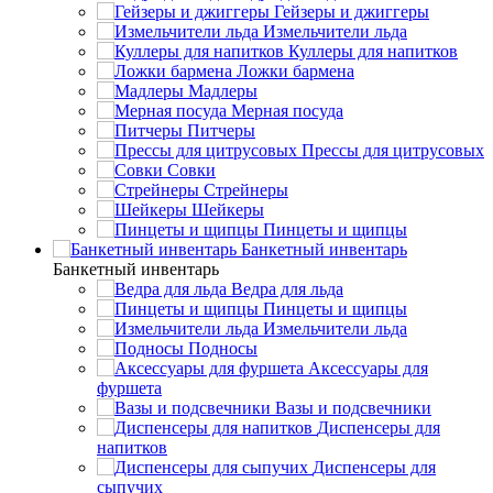
Гейзеры и джиггеры
Измельчители льда
Куллеры для напитков
Ложки бармена
Мадлеры
Мерная посуда
Питчеры
Прессы для цитрусовых
Совки
Стрейнеры
Шейкеры
Пинцеты и щипцы
Банкетный инвентарь
Банкетный инвентарь
Ведра для льда
Пинцеты и щипцы
Измельчители льда
Подносы
Аксессуары для
фуршета
Вазы и подсвечники
Диспенсеры для
напитков
Диспенсеры для
сыпучих