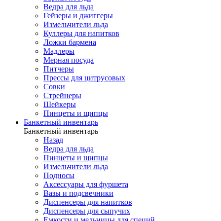
Ведра для льда
Гейзеры и джиггеры
Измельчители льда
Куллеры для напитков
Ложки бармена
Мадлеры
Мерная посуда
Питчеры
Прессы для цитрусовых
Совки
Стрейнеры
Шейкеры
Пинцеты и щипцы
Банкетный инвентарь
Банкетный инвентарь
Назад
Ведра для льда
Пинцеты и щипцы
Измельчители льда
Подносы
Аксессуары для фуршета
Вазы и подсвечники
Диспенсеры для напитков
Диспенсеры для сыпучих
Емкости и мельницы для специй