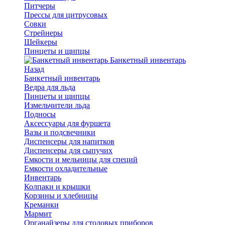
Питчеры
Прессы для цитрусовых
Совки
Стрейнеры
Шейкеры
Пинцеты и щипцы
Банкетный инвентарь
Назад
Банкетный инвентарь
Ведра для льда
Пинцеты и щипцы
Измельчители льда
Подносы
Аксессуары для фуршета
Вазы и подсвечники
Диспенсеры для напитков
Диспенсеры для сыпучих
Емкости и мельницы для специй
Емкости охладительные
Инвентарь
Колпаки и крышки
Корзины и хлебницы
Креманки
Мармит
Органайзеры для столовых приборов