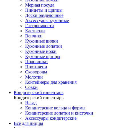
Мерная посуда
Пинцеты и щипцы
Доски разделочные
Аксессуары кухонные
Гастроемкости
Кастрюли
Венчики
Кухонные вилки
Кухонные лопатки
Кухонные ножи
Кухонные щипцы
Половники
Противени
Сковороды
Молотки
Контейнеры для хранения
Совки
Кондитерский инвентарь
Кондитерский инвентарь
Назад
Кондитерские кольца и формы
Кондитерские лопатки и кисточки
Аксессуары кондитерские
Все для пиццы