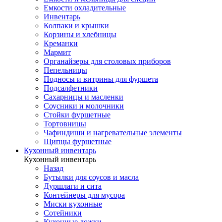
Емкости охладительные
Инвентарь
Колпаки и крышки
Корзины и хлебницы
Креманки
Мармит
Органайзеры для столовых приборов
Пепельницы
Подносы и витрины для фуршета
Подсалфетники
Сахарницы и масленки
Соусники и молочники
Стойки фуршетные
Тортовницы
Чафиндиши и нагревательные элементы
Щипцы фуршетные
Кухонный инвентарь
Кухонный инвентарь
Назад
Бутылки для соусов и масла
Дуршлаги и сита
Контейнеры для мусора
Миски кухонные
Сотейники
Кухонные ложки