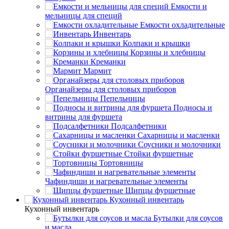
Емкости и
мельницы для специй
Емкости охладительные
Инвентарь
Колпаки и крышки
Корзины и хлебницы
Креманки
Мармит
Органайзеры для столовых приборов
Пепельницы
Подносы и
витрины для фуршета
Подсалфетники
Сахарницы и масленки
Соусники и молочники
Стойки фуршетные
Тортовницы
Чафиндиши и нагревательные элементы
Щипцы фуршетные
Кухонный инвентарь
Кухонный инвентарь
Бутылки для соусов
и масла