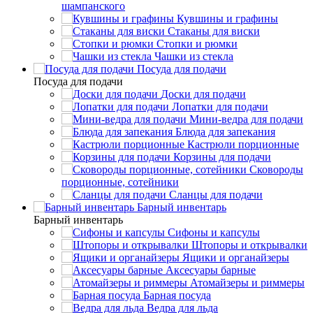
шампанского
Кувшины и графины
Стаканы для виски
Стопки и рюмки
Чашки из стекла
Посуда для подачи
Посуда для подачи
Доски для подачи
Лопатки для подачи
Мини-ведра для подачи
Блюда для запекания
Кастрюли порционные
Корзины для подачи
Сковороды
порционные, сотейники
Сланцы для подачи
Барный инвентарь
Барный инвентарь
Сифоны и капсулы
Штопоры и открывалки
Ящики и органайзеры
Аксесуары барные
Атомайзеры и риммеры
Барная посуда
Ведра для льда