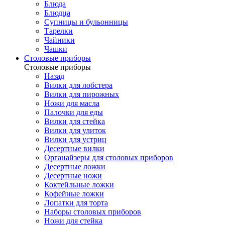
Блюда
Блюдца
Супницы и бульонницы
Тарелки
Чайники
Чашки
Cтоловые приборы
Cтоловые приборы
Назад
Вилки для лобстера
Вилки для пирожных
Ножи для масла
Палочки для еды
Вилки для стейка
Вилки для улиток
Вилки для устриц
Десертные вилки
Органайзеры для столовых приборов
Десертные ложки
Десертные ножи
Коктейльные ложки
Кофейные ложки
Лопатки для торта
Наборы столовых приборов
Ножи для стейка