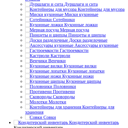
Дуршлаги и сита
Контейнеры для мусора
Миски кухонные
Сотейники
Кухонные ложки
Мерная посуда
Пинцеты и щипцы
Доски разделочные
Аксессуары кухонные
Гастроемкости
Кастрюли
Венчики
Кухонные вилки
Кухонные лопатки
Кухонные ножи
Кухонные щипцы
Половники
Противени
Сковороды
Молотки
Контейнеры для
хранения
Совки
Кондитерский инвентарь
Кондитерский инвентарь