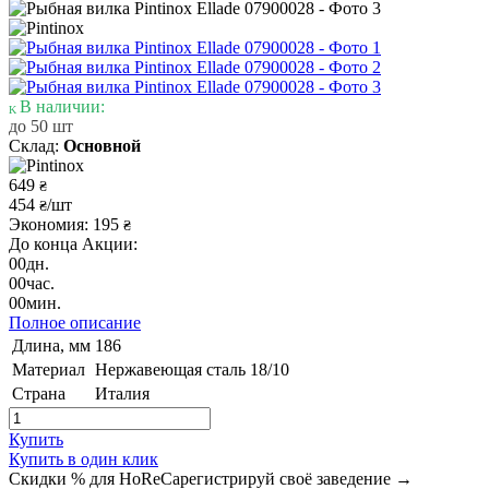
В наличии:
до 50 шт
Склад:
Основной
649
₴
454
/шт
₴
Экономия: 195
₴
До конца Акции:
00
дн.
00
час.
00
мин.
Полное описание
Длина, мм
186
Материал
Нержавеющая сталь 18/10
Страна
Италия
Купить
Купить в один клик
Скидки % для HoReCa
регистрируй своё заведение →