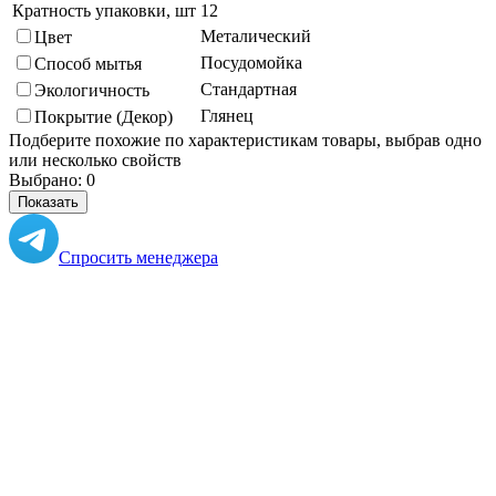
Кратность упаковки, шт
12
Металический
Цвет
Посудомойка
Способ мытья
Стандартная
Экологичность
Глянец
Покрытие (Декор)
Подберите похожие по характеристикам товары, выбрав одно
или несколько свойств
Выбрано:
0
Показать
Спросить менеджера
в Telegram
Задать вопрос о товаре
Я согласен с
условиями обработки
персональных данных