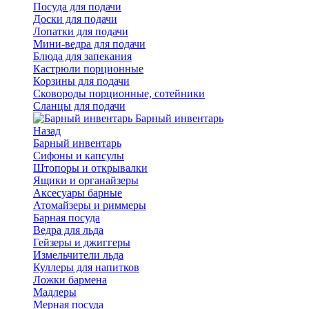
Посуда для подачи
Доски для подачи
Лопатки для подачи
Мини-ведра для подачи
Блюда для запекания
Кастрюли порционные
Корзины для подачи
Сковороды порционные, сотейники
Сланцы для подачи
Барный инвентарь
Назад
Барный инвентарь
Сифоны и капсулы
Штопоры и открывалки
Ящики и органайзеры
Аксесуары барные
Атомайзеры и риммеры
Барная посуда
Ведра для льда
Гейзеры и джиггеры
Измельчители льда
Куллеры для напитков
Ложки бармена
Мадлеры
Мерная посуда