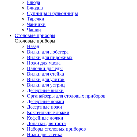
Блюда
Блюдца
Супницы и бульонницы
Тарелки
Чайники
Чашки
Cтоловые приборы
Cтоловые приборы
Назад
Вилки для лобстера
Вилки для пирожных
Ножи для масла
Палочки для еды
Вилки для стейка
Вилки для улиток
Вилки для устриц
Десертные вилки
Органайзеры для столовых приборов
Десертные ложки
Десертные ножи
Коктейльные ложки
Кофейные ложки
Лопатки для торта
Наборы столовых приборов
Ножи для стейка