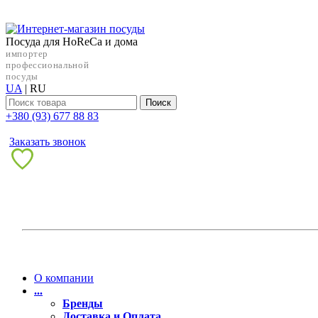
Посуда для HoReCa и дома
импортер
профессиональной
посуды
UA
|
RU
Поиск
+38‎0 (93) 677 88 83
Заказать звонок
О компании
...
Бренды
Доставка и Оплата