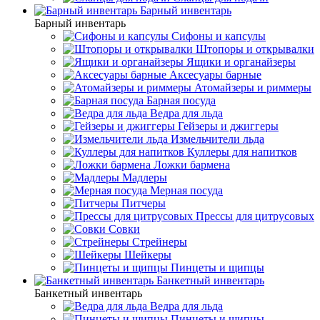
Барный инвентарь
Барный инвентарь
Сифоны и капсулы
Штопоры и открывалки
Ящики и органайзеры
Аксесуары барные
Атомайзеры и риммеры
Барная посуда
Ведра для льда
Гейзеры и джиггеры
Измельчители льда
Куллеры для напитков
Ложки бармена
Мадлеры
Мерная посуда
Питчеры
Прессы для цитрусовых
Совки
Стрейнеры
Шейкеры
Пинцеты и щипцы
Банкетный инвентарь
Банкетный инвентарь
Ведра для льда
Пинцеты и щипцы