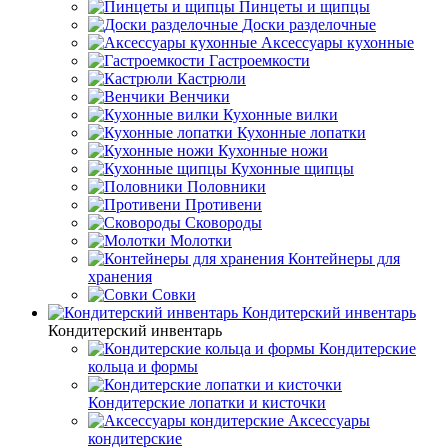
Пинцеты и щипцы
Доски разделочные
Аксессуары кухонные
Гастроемкости
Кастрюли
Венчики
Кухонные вилки
Кухонные лопатки
Кухонные ножи
Кухонные щипцы
Половники
Противени
Сковороды
Молотки
Контейнеры для
хранения
Совки
Кондитерский инвентарь
Кондитерский инвентарь
Кондитерские
кольца и формы
Кондитерские лопатки и кисточки
Аксессуары
кондитерские