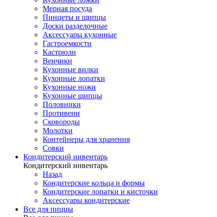
Мерная посуда
Пинцеты и щипцы
Доски разделочные
Аксессуары кухонные
Гастроемкости
Кастрюли
Венчики
Кухонные вилки
Кухонные лопатки
Кухонные ножи
Кухонные щипцы
Половники
Противени
Сковороды
Молотки
Контейнеры для хранения
Совки
Кондитерский инвентарь
Кондитерский инвентарь
Назад
Кондитерские кольца и формы
Кондитерские лопатки и кисточки
Аксессуары кондитерские
Все для пиццы