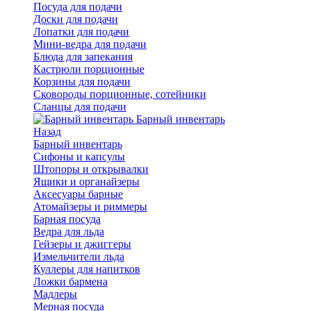
Посуда для подачи
Доски для подачи
Лопатки для подачи
Мини-ведра для подачи
Блюда для запекания
Кастрюли порционные
Корзины для подачи
Сковороды порционные, сотейники
Сланцы для подачи
Барный инвентарь
Назад
Барный инвентарь
Сифоны и капсулы
Штопоры и открывалки
Ящики и органайзеры
Аксесуары барные
Атомайзеры и риммеры
Барная посуда
Ведра для льда
Гейзеры и джиггеры
Измельчители льда
Куллеры для напитков
Ложки бармена
Мадлеры
Мерная посуда