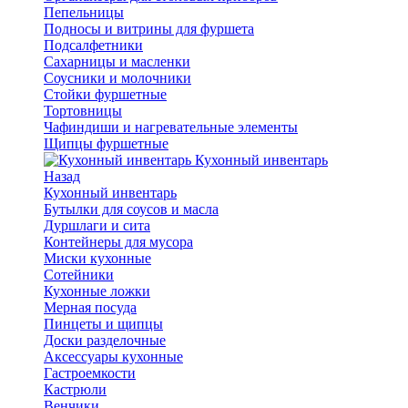
Пепельницы
Подносы и витрины для фуршета
Подсалфетники
Сахарницы и масленки
Соусники и молочники
Стойки фуршетные
Тортовницы
Чафиндиши и нагревательные элементы
Щипцы фуршетные
Кухонный инвентарь
Назад
Кухонный инвентарь
Бутылки для соусов и масла
Дуршлаги и сита
Контейнеры для мусора
Миски кухонные
Сотейники
Кухонные ложки
Мерная посуда
Пинцеты и щипцы
Доски разделочные
Аксессуары кухонные
Гастроемкости
Кастрюли
Венчики