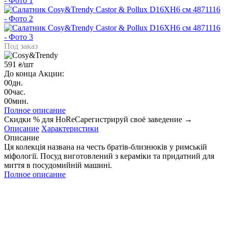
Под заказ
591
/шт
₴
До конца Акции:
00
дн.
00
час.
00
мин.
Полное описание
Скидки % для HoReCa
регистрируй своё заведение →
Описание
Характеристики
Описание
Ця колекція названа на честь братів-близнюків у римській
міфології. Посуд виготовлений з кераміки та придатний для
миття в посудомийній машині.
Полное описание
Характеристики
Пиала
Назначение
Страна
Бельгия
Cosy&Trendy
Производитель