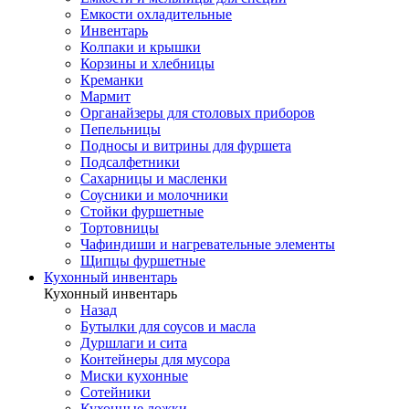
Емкости охладительные
Инвентарь
Колпаки и крышки
Корзины и хлебницы
Креманки
Мармит
Органайзеры для столовых приборов
Пепельницы
Подносы и витрины для фуршета
Подсалфетники
Сахарницы и масленки
Соусники и молочники
Стойки фуршетные
Тортовницы
Чафиндиши и нагревательные элементы
Щипцы фуршетные
Кухонный инвентарь
Кухонный инвентарь
Назад
Бутылки для соусов и масла
Дуршлаги и сита
Контейнеры для мусора
Миски кухонные
Сотейники
Кухонные ложки