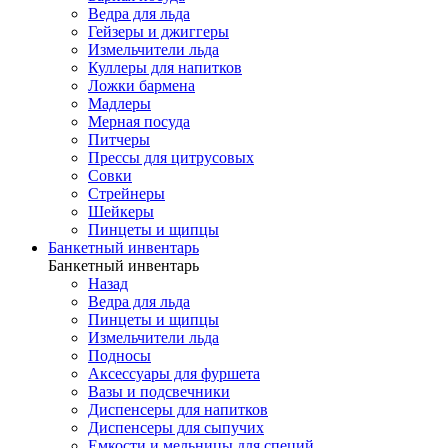
Ведра для льда
Гейзеры и джиггеры
Измельчители льда
Куллеры для напитков
Ложки бармена
Мадлеры
Мерная посуда
Питчеры
Прессы для цитрусовых
Совки
Стрейнеры
Шейкеры
Пинцеты и щипцы
Банкетный инвентарь
Банкетный инвентарь
Назад
Ведра для льда
Пинцеты и щипцы
Измельчители льда
Подносы
Аксессуары для фуршета
Вазы и подсвечники
Диспенсеры для напитков
Диспенсеры для сыпучих
Емкости и мельницы для специй