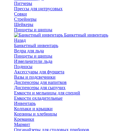
Питчеры
Прессы для цитрусовых
Совки
Стрейнеры
Шейкеры
Пинцеты и щипцы
Банкетный инвентарь
Назад
Банкетный инвентарь
Ведра для льда
Пинцеты и щипцы
Измельчители льда
Подносы
Аксессуары для фуршета
Вазы и подсвечники
Диспенсеры для напитков
Диспенсеры для сыпучих
Емкости и мельницы для специй
Емкости охладительные
Инвентарь
Колпаки и крышки
Корзины и хлебницы
Креманки
Мармит
Органайзеры для столовых приборов