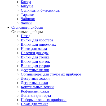
Блюда
Блюдца
Супницы и бульонницы
Тарелки
Чайники
Чашки
Cтоловые приборы
Cтоловые приборы
Назад
Вилки для лобстера
Вилки для пирожных
Ножи для масла
Палочки для еды
Вилки для стейка
Вилки для улиток
Вилки для устриц
Десертные вилки
Органайзеры для столовых приборов
Десертные ложки
Десертные ножи
Коктейльные ложки
Кофейные ложки
Лопатки для торта
Наборы столовых приборов
Ножи для стейка