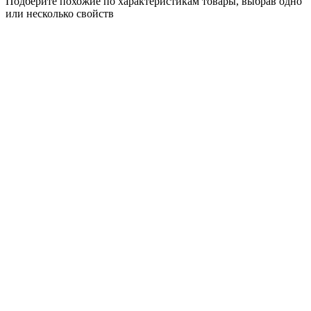
Подберите похожие по характеристикам товары, выбрав одно
или несколько свойств
Выбрано:
0
Показать
Спросить менеджера
в Telegram
Задать вопрос о товаре
Я согласен с
условиями обработки
персональных данных
Отправить
Персональные рекомендации
Все товары категории
Все товары бренда Cosy&Trendy