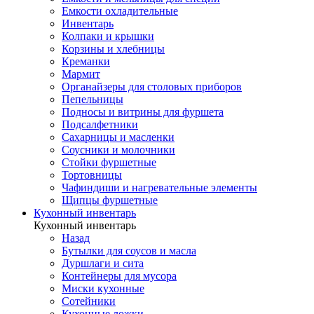
Емкости охладительные
Инвентарь
Колпаки и крышки
Корзины и хлебницы
Креманки
Мармит
Органайзеры для столовых приборов
Пепельницы
Подносы и витрины для фуршета
Подсалфетники
Сахарницы и масленки
Соусники и молочники
Стойки фуршетные
Тортовницы
Чафиндиши и нагревательные элементы
Щипцы фуршетные
Кухонный инвентарь
Кухонный инвентарь
Назад
Бутылки для соусов и масла
Дуршлаги и сита
Контейнеры для мусора
Миски кухонные
Сотейники
Кухонные ложки