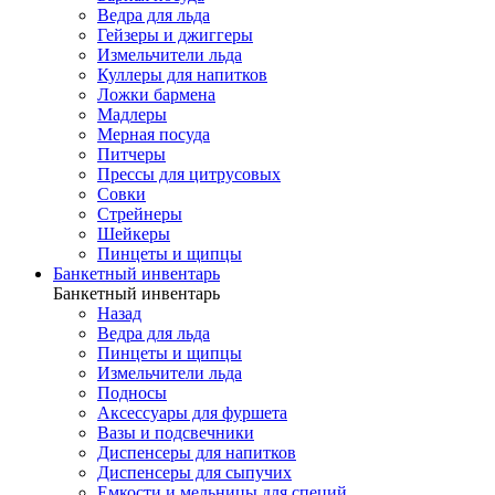
Ведра для льда
Гейзеры и джиггеры
Измельчители льда
Куллеры для напитков
Ложки бармена
Мадлеры
Мерная посуда
Питчеры
Прессы для цитрусовых
Совки
Стрейнеры
Шейкеры
Пинцеты и щипцы
Банкетный инвентарь
Банкетный инвентарь
Назад
Ведра для льда
Пинцеты и щипцы
Измельчители льда
Подносы
Аксессуары для фуршета
Вазы и подсвечники
Диспенсеры для напитков
Диспенсеры для сыпучих
Емкости и мельницы для специй