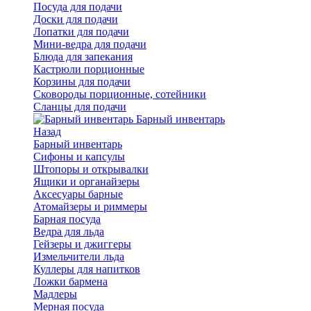
Посуда для подачи
Доски для подачи
Лопатки для подачи
Мини-ведра для подачи
Блюда для запекания
Кастрюли порционные
Корзины для подачи
Сковороды порционные, сотейники
Сланцы для подачи
Барный инвентарь
Назад
Барный инвентарь
Сифоны и капсулы
Штопоры и открывалки
Ящики и органайзеры
Аксесуары барные
Атомайзеры и риммеры
Барная посуда
Ведра для льда
Гейзеры и джиггеры
Измельчители льда
Куллеры для напитков
Ложки бармена
Мадлеры
Мерная посуда