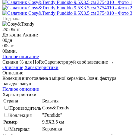
Под заказ
295
/шт
₴
До конца Акции:
00
дн.
00
час.
00
мин.
Полное описание
Скидки % для HoReCa
регистрируй своё заведение →
Описание
Характеристики
Описание
Колекція виготовлена з міцної кераміки. Зовні фактура
нагадує чавун.
Полное описание
Характеристики
Страна
Бельгия
Cosy&Trendy
Производитель
"Fundido"
Коллекция
Размер
9.5Х3.5 см
Керамика
Материал