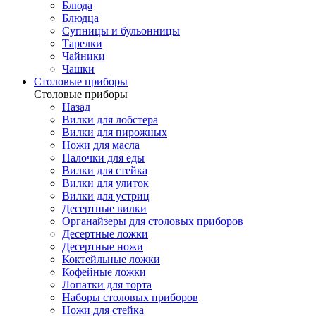
Блюда
Блюдца
Супницы и бульонницы
Тарелки
Чайники
Чашки
Cтоловые приборы
Cтоловые приборы
Назад
Вилки для лобстера
Вилки для пирожных
Ножи для масла
Палочки для еды
Вилки для стейка
Вилки для улиток
Вилки для устриц
Десертные вилки
Органайзеры для столовых приборов
Десертные ложки
Десертные ножи
Коктейльные ложки
Кофейные ложки
Лопатки для торта
Наборы столовых приборов
Ножи для стейка