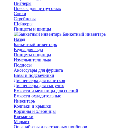
Питчеры
Прессы для цитрусовых
Совки
Стрейнеры
Шейкеры
Пинцеты и щипцы
Банкетный инвентарь
Назад
Банкетный инвентарь
Ведра для льда
Пинцеты и щипцы
Измельчители льда
Подносы
Аксессуары для фуршета
Вазы и подсвечники
Диспенсеры для напитков
Диспенсеры для сыпучих
Емкости и мельницы для специй
Емкости охладительные
Инвентарь
Колпаки и крышки
Корзины и хлебницы
Креманки
Мармит
Органайзеры для столовых приборов