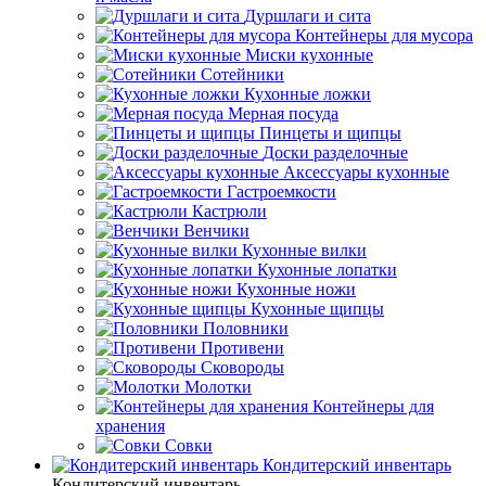
Дуршлаги и сита
Контейнеры для мусора
Миски кухонные
Сотейники
Кухонные ложки
Мерная посуда
Пинцеты и щипцы
Доски разделочные
Аксессуары кухонные
Гастроемкости
Кастрюли
Венчики
Кухонные вилки
Кухонные лопатки
Кухонные ножи
Кухонные щипцы
Половники
Противени
Сковороды
Молотки
Контейнеры для
хранения
Совки
Кондитерский инвентарь
Кондитерский инвентарь