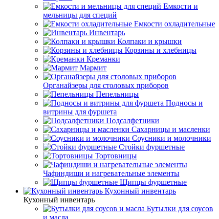
Емкости и
мельницы для специй
Емкости охладительные
Инвентарь
Колпаки и крышки
Корзины и хлебницы
Креманки
Мармит
Органайзеры для столовых приборов
Пепельницы
Подносы и
витрины для фуршета
Подсалфетники
Сахарницы и масленки
Соусники и молочники
Стойки фуршетные
Тортовницы
Чафиндиши и нагревательные элементы
Щипцы фуршетные
Кухонный инвентарь
Кухонный инвентарь
Бутылки для соусов
и масла