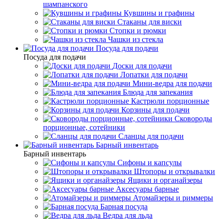
шампанского
Кувшины и графины
Стаканы для виски
Стопки и рюмки
Чашки из стекла
Посуда для подачи
Посуда для подачи
Доски для подачи
Лопатки для подачи
Мини-ведра для подачи
Блюда для запекания
Кастрюли порционные
Корзины для подачи
Сковороды
порционные, сотейники
Сланцы для подачи
Барный инвентарь
Барный инвентарь
Сифоны и капсулы
Штопоры и открывалки
Ящики и органайзеры
Аксесуары барные
Атомайзеры и риммеры
Барная посуда
Ведра для льда