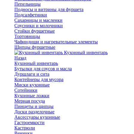
Пепельницы
Подносы и витрины для фуршета
Подсалфетники
Сахарницы и масленки
Соусники и молочники
Стойки фуршетные
Тортовницы
Чафиндиши и нагревательные элементы
Щипцы фуршетные
Кухонный инвентарь
Назад
Кухонный инвентарь
Бутылки для соусов и масла
Дуршлаги и сита
Контейнеры для мусора
Миски кухонные
Сотейники
Кухонные ложки
Мерная посуда
Пинцеты и щипцы
Доски разделочные
Аксессуары кухонные
Гастроемкости
Кастрюли
Венчики