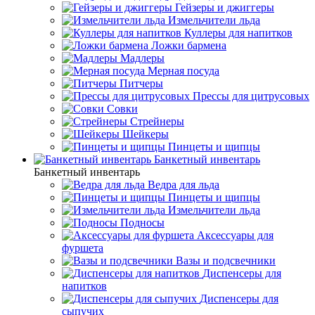
Гейзеры и джиггеры
Измельчители льда
Куллеры для напитков
Ложки бармена
Мадлеры
Мерная посуда
Питчеры
Прессы для цитрусовых
Совки
Стрейнеры
Шейкеры
Пинцеты и щипцы
Банкетный инвентарь
Банкетный инвентарь
Ведра для льда
Пинцеты и щипцы
Измельчители льда
Подносы
Аксессуары для
фуршета
Вазы и подсвечники
Диспенсеры для
напитков
Диспенсеры для
сыпучих