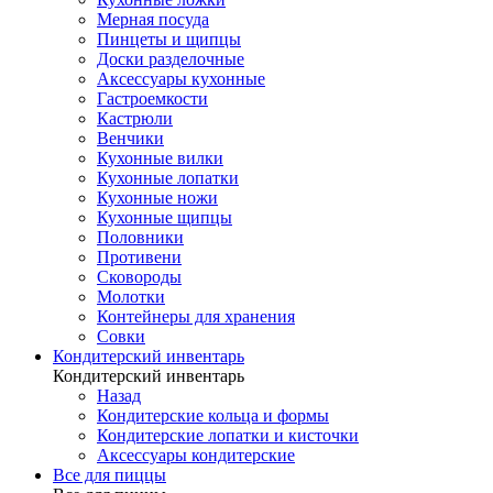
Мерная посуда
Пинцеты и щипцы
Доски разделочные
Аксессуары кухонные
Гастроемкости
Кастрюли
Венчики
Кухонные вилки
Кухонные лопатки
Кухонные ножи
Кухонные щипцы
Половники
Противени
Сковороды
Молотки
Контейнеры для хранения
Совки
Кондитерский инвентарь
Кондитерский инвентарь
Назад
Кондитерские кольца и формы
Кондитерские лопатки и кисточки
Аксессуары кондитерские
Все для пиццы