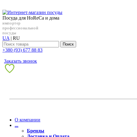
Посуда для HoReCa и дома
импортер
профессиональной
посуды
UA
|
RU
Поиск
+38‎0 (93) 677 88 83
Заказать звонок
О компании
...
Бренды
Доставка и Оплата