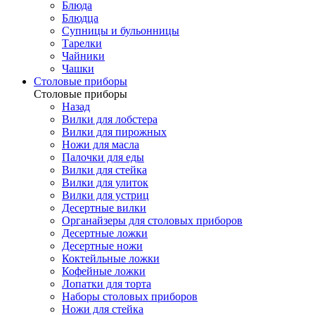
Блюда
Блюдца
Супницы и бульонницы
Тарелки
Чайники
Чашки
Cтоловые приборы
Cтоловые приборы
Назад
Вилки для лобстера
Вилки для пирожных
Ножи для масла
Палочки для еды
Вилки для стейка
Вилки для улиток
Вилки для устриц
Десертные вилки
Органайзеры для столовых приборов
Десертные ложки
Десертные ножи
Коктейльные ложки
Кофейные ложки
Лопатки для торта
Наборы столовых приборов
Ножи для стейка