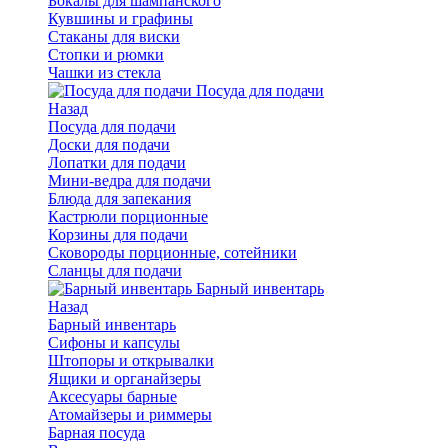
Бокалы для шампанского
Кувшины и графины
Стаканы для виски
Стопки и рюмки
Чашки из стекла
Посуда для подачи
Назад
Посуда для подачи
Доски для подачи
Лопатки для подачи
Мини-ведра для подачи
Блюда для запекания
Кастрюли порционные
Корзины для подачи
Сковороды порционные, сотейники
Сланцы для подачи
Барный инвентарь
Назад
Барный инвентарь
Сифоны и капсулы
Штопоры и открывалки
Ящики и органайзеры
Аксесуары барные
Атомайзеры и риммеры
Барная посуда