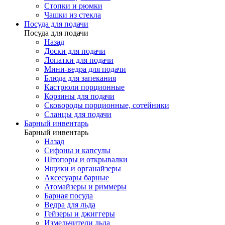
Стопки и рюмки
Чашки из стекла
Посуда для подачи
Посуда для подачи
Назад
Доски для подачи
Лопатки для подачи
Мини-ведра для подачи
Блюда для запекания
Кастрюли порционные
Корзины для подачи
Сковороды порционные, сотейники
Сланцы для подачи
Барный инвентарь
Барный инвентарь
Назад
Сифоны и капсулы
Штопоры и открывалки
Ящики и органайзеры
Аксесуары барные
Атомайзеры и риммеры
Барная посуда
Ведра для льда
Гейзеры и джиггеры
Измельчители льда