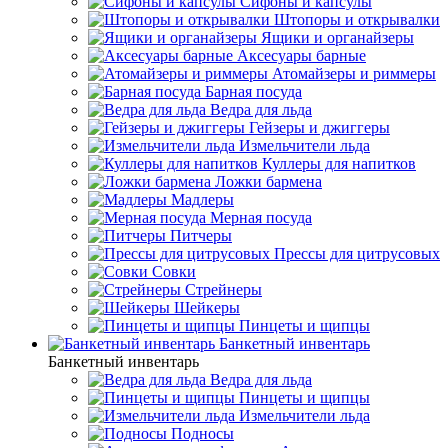
Сифоны и капсулы
Штопоры и открывалки
Ящики и органайзеры
Аксесуары барные
Атомайзеры и риммеры
Барная посуда
Ведра для льда
Гейзеры и джиггеры
Измельчители льда
Куллеры для напитков
Ложки бармена
Мадлеры
Мерная посуда
Питчеры
Прессы для цитрусовых
Совки
Стрейнеры
Шейкеры
Пинцеты и щипцы
Банкетный инвентарь
Банкетный инвентарь
Ведра для льда
Пинцеты и щипцы
Измельчители льда
Подносы