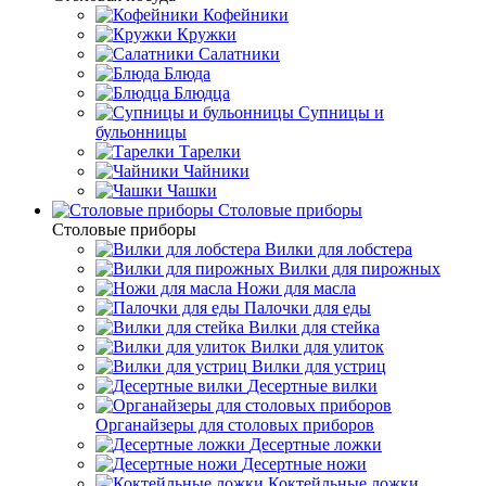
Кофейники
Кружки
Салатники
Блюда
Блюдца
Супницы и
бульонницы
Тарелки
Чайники
Чашки
Cтоловые приборы
Cтоловые приборы
Вилки для лобстера
Вилки для пирожных
Ножи для масла
Палочки для еды
Вилки для стейка
Вилки для улиток
Вилки для устриц
Десертные вилки
Органайзеры для столовых приборов
Десертные ложки
Десертные ножи
Коктейльные ложки