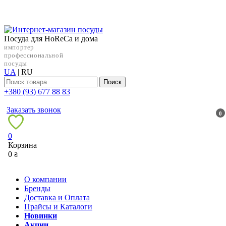
Посуда для HoReCa и дома
импортер
профессиональной
посуды
UA
|
RU
Поиск
+38‎0 (93) 677 88 83
Заказать звонок
0
0
Корзина
0
₴
О компании
Бренды
Доставка и Оплата
Прайсы и Каталоги
Новинки
Акции