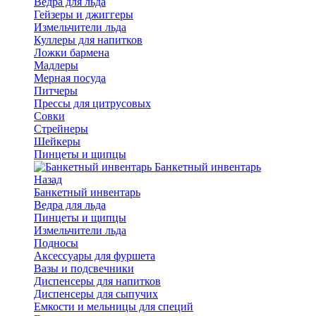
Ведра для льда
Гейзеры и джиггеры
Измельчители льда
Куллеры для напитков
Ложки бармена
Мадлеры
Мерная посуда
Питчеры
Прессы для цитрусовых
Совки
Стрейнеры
Шейкеры
Пинцеты и щипцы
Банкетный инвентарь
Назад
Банкетный инвентарь
Ведра для льда
Пинцеты и щипцы
Измельчители льда
Подносы
Аксессуары для фуршета
Вазы и подсвечники
Диспенсеры для напитков
Диспенсеры для сыпучих
Емкости и мельницы для специй