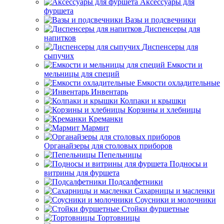
Аксессуары для
фуршета
Вазы и подсвечники
Диспенсеры для
напитков
Диспенсеры для
сыпучих
Емкости и
мельницы для специй
Емкости охладительные
Инвентарь
Колпаки и крышки
Корзины и хлебницы
Креманки
Мармит
Органайзеры для столовых приборов
Пепельницы
Подносы и
витрины для фуршета
Подсалфетники
Сахарницы и масленки
Соусники и молочники
Стойки фуршетные
Тортовницы