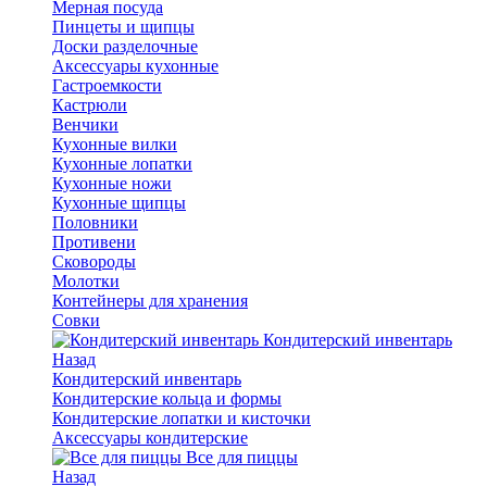
Мерная посуда
Пинцеты и щипцы
Доски разделочные
Аксессуары кухонные
Гастроемкости
Кастрюли
Венчики
Кухонные вилки
Кухонные лопатки
Кухонные ножи
Кухонные щипцы
Половники
Противени
Сковороды
Молотки
Контейнеры для хранения
Совки
Кондитерский инвентарь
Назад
Кондитерский инвентарь
Кондитерские кольца и формы
Кондитерские лопатки и кисточки
Аксессуары кондитерские
Все для пиццы
Назад