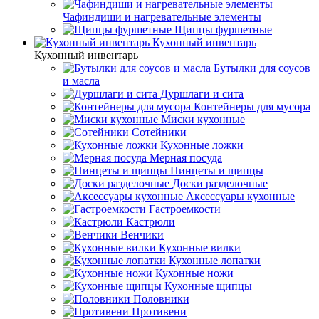
Чафиндиши и нагревательные элементы
Щипцы фуршетные
Кухонный инвентарь
Кухонный инвентарь
Бутылки для соусов
и масла
Дуршлаги и сита
Контейнеры для мусора
Миски кухонные
Сотейники
Кухонные ложки
Мерная посуда
Пинцеты и щипцы
Доски разделочные
Аксессуары кухонные
Гастроемкости
Кастрюли
Венчики
Кухонные вилки
Кухонные лопатки
Кухонные ножи
Кухонные щипцы
Половники
Противени