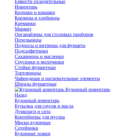
Емкости охладительные
Инвентарь
Колпаки и крышки
Корзины и хлебницы
Креманки
Мармит
Органайзеры для столовых приборов
Пепельницы
Подносы и витрины для фуршета
Подсалфетники
Сахарницы и масленки
Соусники и молочники
Стойки фуршетные
Тортовницы
Чафиндиши и нагревательные элементы
Щипцы фуршетные
Кухонный инвентарь
Назад
Кухонный инвентарь
Бутылки для соусов и масла
Дуршлаги и сита
Контейнеры для мусора
Миски кухонные
Сотейники
Кухонные ложки