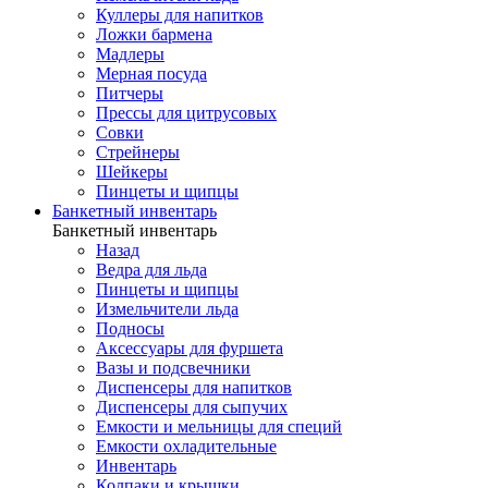
Куллеры для напитков
Ложки бармена
Мадлеры
Мерная посуда
Питчеры
Прессы для цитрусовых
Совки
Стрейнеры
Шейкеры
Пинцеты и щипцы
Банкетный инвентарь
Банкетный инвентарь
Назад
Ведра для льда
Пинцеты и щипцы
Измельчители льда
Подносы
Аксессуары для фуршета
Вазы и подсвечники
Диспенсеры для напитков
Диспенсеры для сыпучих
Емкости и мельницы для специй
Емкости охладительные
Инвентарь
Колпаки и крышки