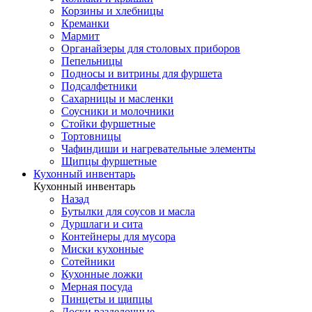
Корзины и хлебницы
Креманки
Мармит
Органайзеры для столовых приборов
Пепельницы
Подносы и витрины для фуршета
Подсалфетники
Сахарницы и масленки
Соусники и молочники
Стойки фуршетные
Тортовницы
Чафиндиши и нагревательные элементы
Щипцы фуршетные
Кухонный инвентарь
Кухонный инвентарь
Назад
Бутылки для соусов и масла
Дуршлаги и сита
Контейнеры для мусора
Миски кухонные
Сотейники
Кухонные ложки
Мерная посуда
Пинцеты и щипцы
Доски разделочные