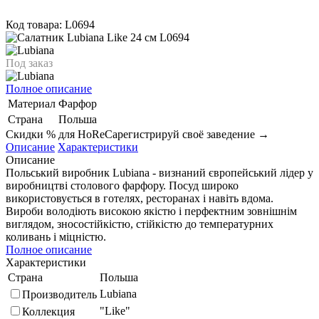
Код товара: L0694
Под заказ
Полное описание
Материал
Фарфор
Страна
Польша
Скидки % для HoReCa
регистрируй своё заведение →
Описание
Характеристики
Описание
Польський виробник Lubiana - визнаний європейський лідер у
виробництві столового фарфору. Посуд широко
використовується в готелях, ресторанах і навіть вдома.
Вироби володіють високою якістю і перфектним зовнішнім
виглядом, зносостійкістю, стійкістю до температурних
коливань і міцністю.
Полное описание
Характеристики
Страна
Польша
Lubiana
Производитель
"Like"
Коллекция