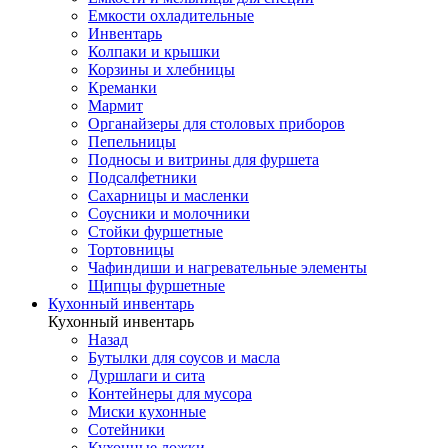
Емкости охладительные
Инвентарь
Колпаки и крышки
Корзины и хлебницы
Креманки
Мармит
Органайзеры для столовых приборов
Пепельницы
Подносы и витрины для фуршета
Подсалфетники
Сахарницы и масленки
Соусники и молочники
Стойки фуршетные
Тортовницы
Чафиндиши и нагревательные элементы
Щипцы фуршетные
Кухонный инвентарь
Кухонный инвентарь
Назад
Бутылки для соусов и масла
Дуршлаги и сита
Контейнеры для мусора
Миски кухонные
Сотейники
Кухонные ложки