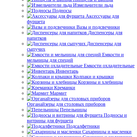
Измельчители льда
Подносы
Аксессуары для
фуршета
Вазы и подсвечники
Диспенсеры для
напитков
Диспенсеры для
сыпучих
Емкости и
мельницы для специй
Емкости охладительные
Инвентарь
Колпаки и крышки
Корзины и хлебницы
Креманки
Мармит
Органайзеры для столовых приборов
Пепельницы
Подносы и
витрины для фуршета
Подсалфетники
Сахарницы и масленки