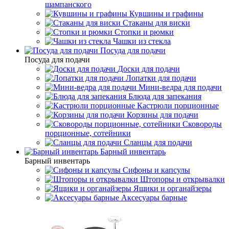
шампанского
Кувшины и графины
Стаканы для виски
Стопки и рюмки
Чашки из стекла
Посуда для подачи
Посуда для подачи
Доски для подачи
Лопатки для подачи
Мини-ведра для подачи
Блюда для запекания
Кастрюли порционные
Корзины для подачи
Сковороды
порционные, сотейники
Сланцы для подачи
Барный инвентарь
Барный инвентарь
Сифоны и капсулы
Штопоры и открывалки
Ящики и органайзеры
Аксесуары барные