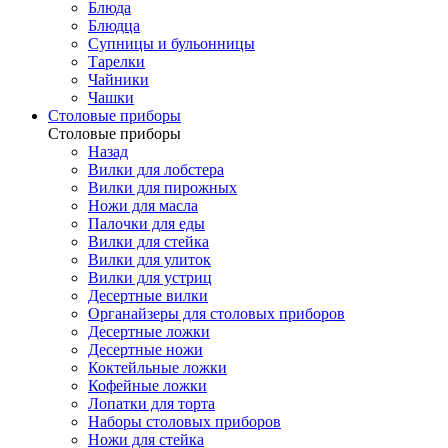
Блюда
Блюдца
Супницы и бульонницы
Тарелки
Чайники
Чашки
Cтоловые приборы
Cтоловые приборы
Назад
Вилки для лобстера
Вилки для пирожных
Ножи для масла
Палочки для еды
Вилки для стейка
Вилки для улиток
Вилки для устриц
Десертные вилки
Органайзеры для столовых приборов
Десертные ложки
Десертные ножи
Коктейльные ложки
Кофейные ложки
Лопатки для торта
Наборы столовых приборов
Ножи для стейка