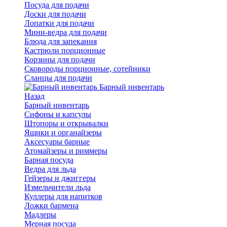
Посуда для подачи
Доски для подачи
Лопатки для подачи
Мини-ведра для подачи
Блюда для запекания
Кастрюли порционные
Корзины для подачи
Сковороды порционные, сотейники
Сланцы для подачи
Барный инвентарь
Назад
Барный инвентарь
Сифоны и капсулы
Штопоры и открывалки
Ящики и органайзеры
Аксесуары барные
Атомайзеры и риммеры
Барная посуда
Ведра для льда
Гейзеры и джиггеры
Измельчители льда
Куллеры для напитков
Ложки бармена
Мадлеры
Мерная посуда