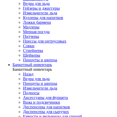
Ведра для льда
Гейзеры и джиггеры
Измельчители льда
Куллеры для напитков
Ложки бармена
Мадлеры
Мерная посуда
Питчеры
Прессы для цитрусовых
Совки
Стрейнеры
Шейкеры
Пинцеты и щипцы
Банкетный инвентарь
Банкетный инвентарь
Назад
Ведра для льда
Пинцеты и щипцы
Измельчители льда
Подносы
Аксессуары для фуршета
Вазы и подсвечники
Диспенсеры для напитков
Диспенсеры для сыпучих
Емкости и мельницы для специй