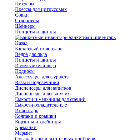
Питчеры
Прессы для цитрусовых
Совки
Стрейнеры
Шейкеры
Пинцеты и щипцы
Банкетный инвентарь
Назад
Банкетный инвентарь
Ведра для льда
Пинцеты и щипцы
Измельчители льда
Подносы
Аксессуары для фуршета
Вазы и подсвечники
Диспенсеры для напитков
Диспенсеры для сыпучих
Емкости и мельницы для специй
Емкости охладительные
Инвентарь
Колпаки и крышки
Корзины и хлебницы
Креманки
Мармит
Органайзеры для столовых приборов