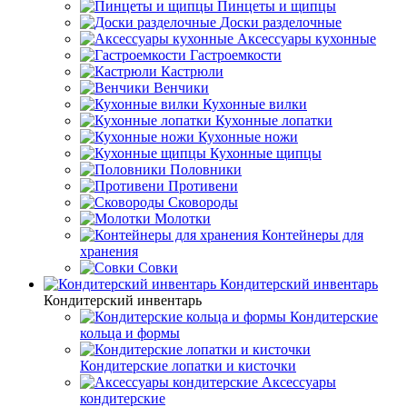
Пинцеты и щипцы
Доски разделочные
Аксессуары кухонные
Гастроемкости
Кастрюли
Венчики
Кухонные вилки
Кухонные лопатки
Кухонные ножи
Кухонные щипцы
Половники
Противени
Сковороды
Молотки
Контейнеры для
хранения
Совки
Кондитерский инвентарь
Кондитерский инвентарь
Кондитерские
кольца и формы
Кондитерские лопатки и кисточки
Аксессуары
кондитерские