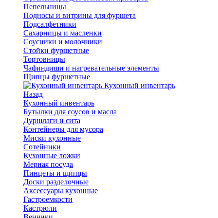
Пепельницы
Подносы и витрины для фуршета
Подсалфетники
Сахарницы и масленки
Соусники и молочники
Стойки фуршетные
Тортовницы
Чафиндиши и нагревательные элементы
Щипцы фуршетные
Кухонный инвентарь
Назад
Кухонный инвентарь
Бутылки для соусов и масла
Дуршлаги и сита
Контейнеры для мусора
Миски кухонные
Сотейники
Кухонные ложки
Мерная посуда
Пинцеты и щипцы
Доски разделочные
Аксессуары кухонные
Гастроемкости
Кастрюли
Венчики