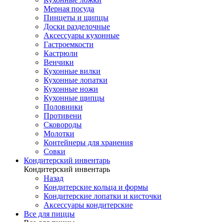
Мерная посуда
Пинцеты и щипцы
Доски разделочные
Аксессуары кухонные
Гастроемкости
Кастрюли
Венчики
Кухонные вилки
Кухонные лопатки
Кухонные ножи
Кухонные щипцы
Половники
Противени
Сковороды
Молотки
Контейнеры для хранения
Совки
Кондитерский инвентарь
Кондитерский инвентарь
Назад
Кондитерские кольца и формы
Кондитерские лопатки и кисточки
Аксессуары кондитерские
Все для пиццы