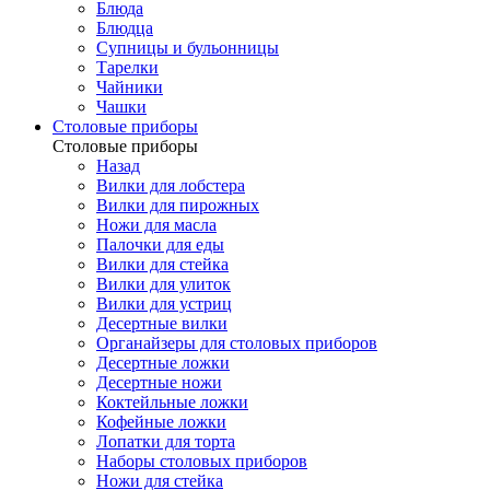
Блюда
Блюдца
Супницы и бульонницы
Тарелки
Чайники
Чашки
Cтоловые приборы
Cтоловые приборы
Назад
Вилки для лобстера
Вилки для пирожных
Ножи для масла
Палочки для еды
Вилки для стейка
Вилки для улиток
Вилки для устриц
Десертные вилки
Органайзеры для столовых приборов
Десертные ложки
Десертные ножи
Коктейльные ложки
Кофейные ложки
Лопатки для торта
Наборы столовых приборов
Ножи для стейка