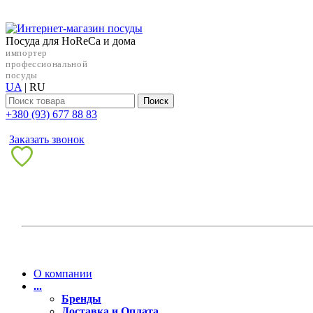
Посуда для HoReCa и дома
импортер
профессиональной
посуды
UA
|
RU
Поиск
+38‎0 (93) 677 88 83
Заказать звонок
О компании
...
Бренды
Доставка и Оплата