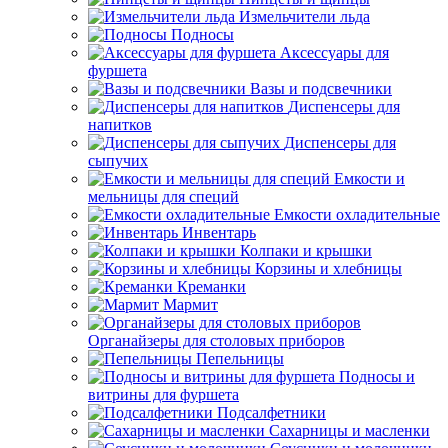
Измельчители льда
Подносы
Аксессуары для
фуршета
Вазы и подсвечники
Диспенсеры для
напитков
Диспенсеры для
сыпучих
Емкости и
мельницы для специй
Емкости охладительные
Инвентарь
Колпаки и крышки
Корзины и хлебницы
Креманки
Мармит
Органайзеры для столовых приборов
Пепельницы
Подносы и
витрины для фуршета
Подсалфетники
Сахарницы и масленки