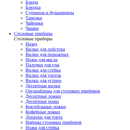
Блюда
Блюдца
Супницы и бульонницы
Тарелки
Чайники
Чашки
Cтоловые приборы
Cтоловые приборы
Назад
Вилки для лобстера
Вилки для пирожных
Ножи для масла
Палочки для еды
Вилки для стейка
Вилки для улиток
Вилки для устриц
Десертные вилки
Органайзеры для столовых приборов
Десертные ложки
Десертные ножи
Коктейльные ложки
Кофейные ложки
Лопатки для торта
Наборы столовых приборов
Ножи для стейка