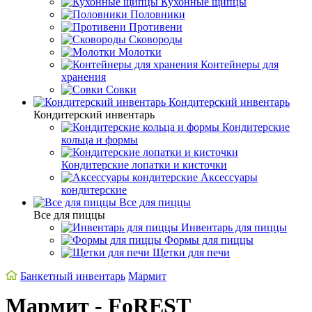
Кухонные щипцы
Половники
Противени
Сковороды
Молотки
Контейнеры для
хранения
Совки
Кондитерский инвентарь
Кондитерский инвентарь
Кондитерские
кольца и формы
Кондитерские лопатки и кисточки
Аксессуары
кондитерские
Все для пиццы
Все для пиццы
Инвентарь для пиццы
Формы для пиццы
Щетки для печи
Банкетный инвентарь
Мармит
Мармит - FoREST