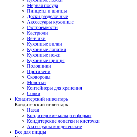
Мерная посуда
Пинцеты и щипцы
Доски разделочные
Аксессуары кухонные
Гастроемкости
Кастрюли
Венчики
Кухонные вилки
Кухонные лопатки
Кухонные ножи
Кухонные щипцы
Половники
Противени
Сковороды
Молотки
Контейнеры для хранения
Совки
Кондитерский инвентарь
Кондитерский инвентарь
Назад
Кондитерские кольца и формы
Кондитерские лопатки и кисточки
Аксессуары кондитерские
Все для пиццы