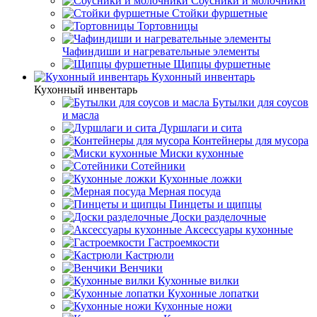
Соусники и молочники
Стойки фуршетные
Тортовницы
Чафиндиши и нагревательные элементы
Щипцы фуршетные
Кухонный инвентарь
Кухонный инвентарь
Бутылки для соусов
и масла
Дуршлаги и сита
Контейнеры для мусора
Миски кухонные
Сотейники
Кухонные ложки
Мерная посуда
Пинцеты и щипцы
Доски разделочные
Аксессуары кухонные
Гастроемкости
Кастрюли
Венчики
Кухонные вилки
Кухонные лопатки
Кухонные ножи