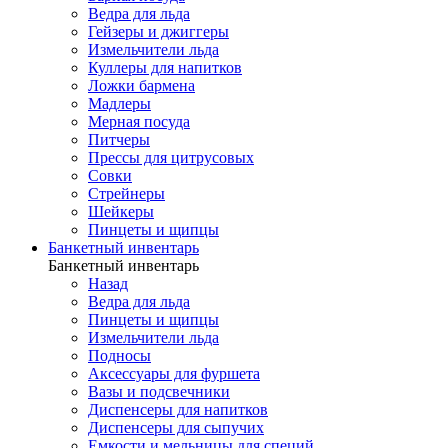
Ведра для льда
Гейзеры и джиггеры
Измельчители льда
Куллеры для напитков
Ложки бармена
Мадлеры
Мерная посуда
Питчеры
Прессы для цитрусовых
Совки
Стрейнеры
Шейкеры
Пинцеты и щипцы
Банкетный инвентарь
Банкетный инвентарь
Назад
Ведра для льда
Пинцеты и щипцы
Измельчители льда
Подносы
Аксессуары для фуршета
Вазы и подсвечники
Диспенсеры для напитков
Диспенсеры для сыпучих
Емкости и мельницы для специй