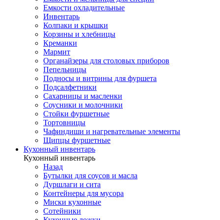
Емкости охладительные
Инвентарь
Колпаки и крышки
Корзины и хлебницы
Креманки
Мармит
Органайзеры для столовых приборов
Пепельницы
Подносы и витрины для фуршета
Подсалфетники
Сахарницы и масленки
Соусники и молочники
Стойки фуршетные
Тортовницы
Чафиндиши и нагревательные элементы
Щипцы фуршетные
Кухонный инвентарь
Кухонный инвентарь
Назад
Бутылки для соусов и масла
Дуршлаги и сита
Контейнеры для мусора
Миски кухонные
Сотейники
Кухонные ложки