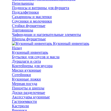
Пепельницы
Подносы и витрины для фуршета
Подсалфетники
Сахарницы и масленки
Соусники и молочники
Стойки фуршетные
Тортовницы
Чафиндиши и нагревательные элементы
Щипцы фуршетные
Кухонный инвентарь
Назад
Кухонный инвентарь
Бутылки для соусов и масла
Дуршлаги и сита
Контейнеры для мусора
Миски кухонные
Сотейники
Кухонные ложки
Мерная посуда
Пинцеты и щипцы
Доски разделочные
Аксессуары кухонные
Гастроемкости
Кастрюли
Венчики