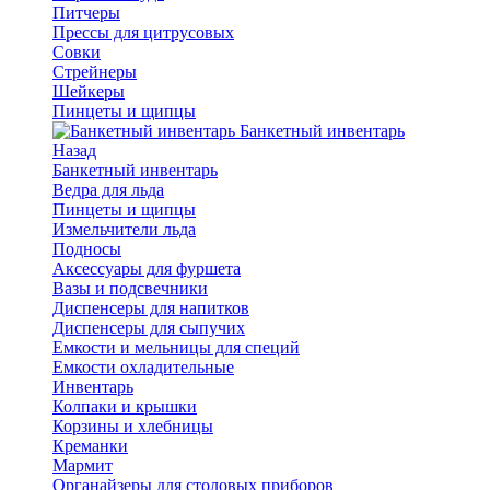
Питчеры
Прессы для цитрусовых
Совки
Стрейнеры
Шейкеры
Пинцеты и щипцы
Банкетный инвентарь
Назад
Банкетный инвентарь
Ведра для льда
Пинцеты и щипцы
Измельчители льда
Подносы
Аксессуары для фуршета
Вазы и подсвечники
Диспенсеры для напитков
Диспенсеры для сыпучих
Емкости и мельницы для специй
Емкости охладительные
Инвентарь
Колпаки и крышки
Корзины и хлебницы
Креманки
Мармит
Органайзеры для столовых приборов