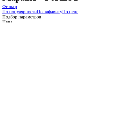
Фильтр
По популярности
По алфавиту
По цене
Подбор параметров
Цена
1266
6990
12715
18439
24163
Склад
В-1 (
1
)
Сегмент
Назначение
Чафиндиш (
1
)
Производитель
APS (
5
)
FoREST (
1
)
Коллекция
Наличие крышки
Да (
1
)
Объем, мл