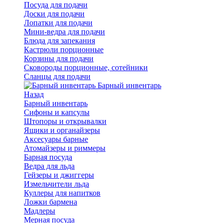
Посуда для подачи
Доски для подачи
Лопатки для подачи
Мини-ведра для подачи
Блюда для запекания
Кастрюли порционные
Корзины для подачи
Сковороды порционные, сотейники
Сланцы для подачи
Барный инвентарь
Назад
Барный инвентарь
Сифоны и капсулы
Штопоры и открывалки
Ящики и органайзеры
Аксесуары барные
Атомайзеры и риммеры
Барная посуда
Ведра для льда
Гейзеры и джиггеры
Измельчители льда
Куллеры для напитков
Ложки бармена
Мадлеры
Мерная посуда