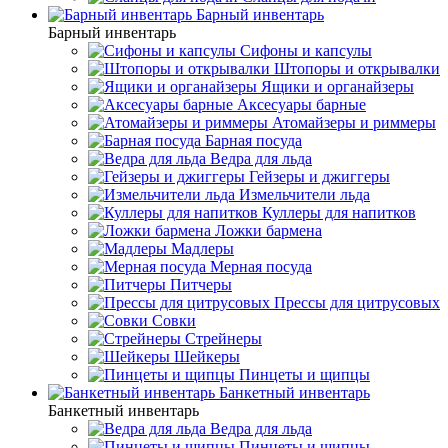
Барный инвентарь
Барный инвентарь
Сифоны и капсулы
Штопоры и открывалки
Ящики и органайзеры
Аксесуары барные
Атомайзеры и риммеры
Барная посуда
Ведра для льда
Гейзеры и джиггеры
Измельчители льда
Куллеры для напитков
Ложки бармена
Мадлеры
Мерная посуда
Питчеры
Прессы для цитрусовых
Совки
Стрейнеры
Шейкеры
Пинцеты и щипцы
Банкетный инвентарь
Банкетный инвентарь
Ведра для льда
Пинцеты и щипцы