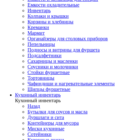
Емкости охладительные
Инвентарь
Колпаки и крышки
Корзины и хлебницы
Креманки
Мармит
Органайзеры для столовых приборов
Пепельницы
Подносы и витрины для фуршета
Подсалфетники
Сахарницы и масленки
Соусники и молочники
Стойки фуршетные
Тортовницы
Чафиндиши и нагревательные элементы
Щипцы фуршетные
Кухонный инвентарь
Кухонный инвентарь
Назад
Бутылки для соусов и масла
Дуршлаги и сита
Контейнеры для мусора
Миски кухонные
Сотейники
Кухонные ложки