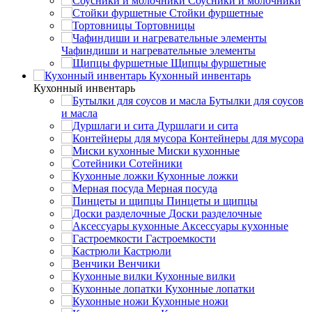
Соусники и молочники
Стойки фуршетные
Тортовницы
Чафиндиши и нагревательные элементы
Щипцы фуршетные
Кухонный инвентарь
Кухонный инвентарь
Бутылки для соусов
и масла
Дуршлаги и сита
Контейнеры для мусора
Миски кухонные
Сотейники
Кухонные ложки
Мерная посуда
Пинцеты и щипцы
Доски разделочные
Аксессуары кухонные
Гастроемкости
Кастрюли
Венчики
Кухонные вилки
Кухонные лопатки
Кухонные ножи