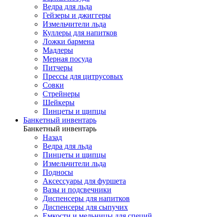
Ведра для льда
Гейзеры и джиггеры
Измельчители льда
Куллеры для напитков
Ложки бармена
Мадлеры
Мерная посуда
Питчеры
Прессы для цитрусовых
Совки
Стрейнеры
Шейкеры
Пинцеты и щипцы
Банкетный инвентарь
Банкетный инвентарь
Назад
Ведра для льда
Пинцеты и щипцы
Измельчители льда
Подносы
Аксессуары для фуршета
Вазы и подсвечники
Диспенсеры для напитков
Диспенсеры для сыпучих
Емкости и мельницы для специй