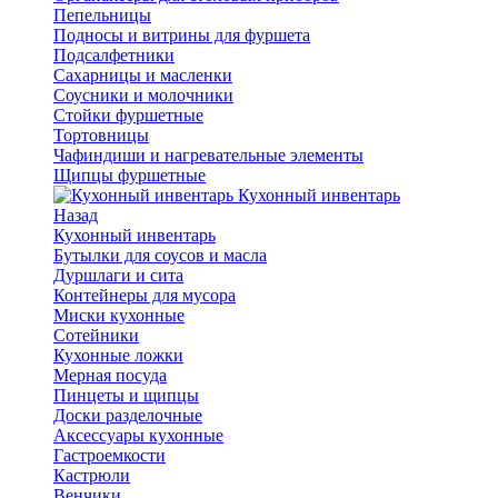
Пепельницы
Подносы и витрины для фуршета
Подсалфетники
Сахарницы и масленки
Соусники и молочники
Стойки фуршетные
Тортовницы
Чафиндиши и нагревательные элементы
Щипцы фуршетные
Кухонный инвентарь
Назад
Кухонный инвентарь
Бутылки для соусов и масла
Дуршлаги и сита
Контейнеры для мусора
Миски кухонные
Сотейники
Кухонные ложки
Мерная посуда
Пинцеты и щипцы
Доски разделочные
Аксессуары кухонные
Гастроемкости
Кастрюли
Венчики