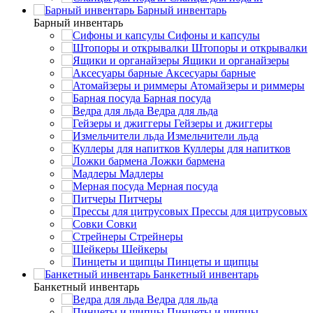
Барный инвентарь
Барный инвентарь
Сифоны и капсулы
Штопоры и открывалки
Ящики и органайзеры
Аксесуары барные
Атомайзеры и риммеры
Барная посуда
Ведра для льда
Гейзеры и джиггеры
Измельчители льда
Куллеры для напитков
Ложки бармена
Мадлеры
Мерная посуда
Питчеры
Прессы для цитрусовых
Совки
Стрейнеры
Шейкеры
Пинцеты и щипцы
Банкетный инвентарь
Банкетный инвентарь
Ведра для льда
Пинцеты и щипцы