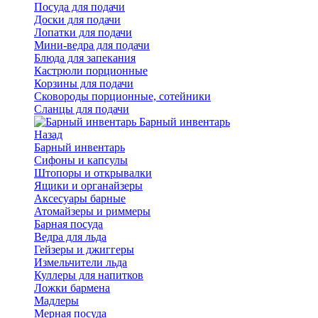
Посуда для подачи
Доски для подачи
Лопатки для подачи
Мини-ведра для подачи
Блюда для запекания
Кастрюли порционные
Корзины для подачи
Сковороды порционные, сотейники
Сланцы для подачи
Барный инвентарь
Назад
Барный инвентарь
Сифоны и капсулы
Штопоры и открывалки
Ящики и органайзеры
Аксесуары барные
Атомайзеры и риммеры
Барная посуда
Ведра для льда
Гейзеры и джиггеры
Измельчители льда
Куллеры для напитков
Ложки бармена
Мадлеры
Мерная посуда