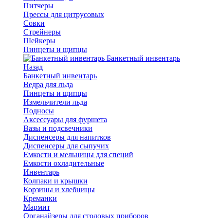
Питчеры
Прессы для цитрусовых
Совки
Стрейнеры
Шейкеры
Пинцеты и щипцы
Банкетный инвентарь
Назад
Банкетный инвентарь
Ведра для льда
Пинцеты и щипцы
Измельчители льда
Подносы
Аксессуары для фуршета
Вазы и подсвечники
Диспенсеры для напитков
Диспенсеры для сыпучих
Емкости и мельницы для специй
Емкости охладительные
Инвентарь
Колпаки и крышки
Корзины и хлебницы
Креманки
Мармит
Органайзеры для столовых приборов