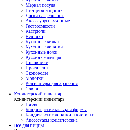
Мерная посуда
Пинцеты и щипцы
Доски разделочные
Аксессуары кухонные
Гастроемкости
Кастрюли
Венчики
Кухонные вилки
Кухонные лопатки
Кухонные ножи
Кухонные щипцы
Половники
Противени
Сковороды
Молотки
Контейнеры для хранения
Совки
Кондитерский инвентарь
Кондитерский инвентарь
Назад
Кондитерские кольца и формы
Кондитерские лопатки и кисточки
Аксессуары кондитерские
Все для пиццы