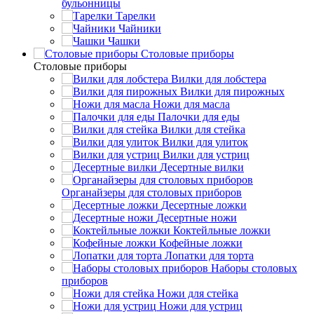
бульонницы
Тарелки
Чайники
Чашки
Cтоловые приборы
Cтоловые приборы
Вилки для лобстера
Вилки для пирожных
Ножи для масла
Палочки для еды
Вилки для стейка
Вилки для улиток
Вилки для устриц
Десертные вилки
Органайзеры для столовых приборов
Десертные ложки
Десертные ножи
Коктейльные ложки
Кофейные ложки
Лопатки для торта
Наборы столовых
приборов
Ножи для стейка
Ножи для устриц