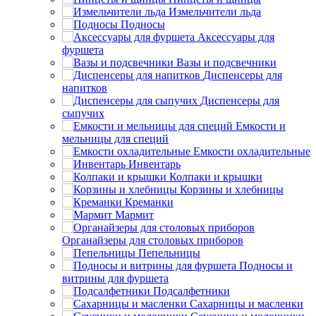
Измельчители льда
Подносы
Аксессуары для
фуршета
Вазы и подсвечники
Диспенсеры для
напитков
Диспенсеры для
сыпучих
Емкости и
мельницы для специй
Емкости охладительные
Инвентарь
Колпаки и крышки
Корзины и хлебницы
Креманки
Мармит
Органайзеры для столовых приборов
Пепельницы
Подносы и
витрины для фуршета
Подсалфетники
Сахарницы и масленки