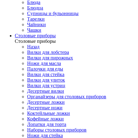
Блюда
Блюдца
Супницы и бульонницы
Тарелки
Чайники
Чашки
Cтоловые приборы
Cтоловые приборы
Назад
Вилки для лобстера
Вилки для пирожных
Ножи для масла
Палочки для еды
Вилки для стейка
Вилки для улиток
Вилки для устриц
Десертные вилки
Органайзеры для столовых приборов
Десертные ложки
Десертные ножи
Коктейльные ложки
Кофейные ложки
Лопатки для торта
Наборы столовых приборов
Ножи для стейка