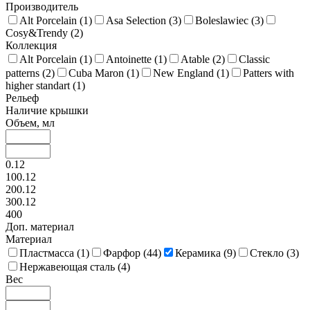
Производитель
Alt Porcelain (
1
)
Asa Selection (
3
)
Boleslawiec (
3
)
Cosy&Trendy (
2
)
Коллекция
Alt Porcelain (
1
)
Antoinette (
1
)
Atable (
2
)
Classic
patterns (
2
)
Cuba Maron (
1
)
New England (
1
)
Patters with
higher standart (
1
)
Рельеф
Наличие крышки
Объем, мл
0.12
100.12
200.12
300.12
400
Доп. материал
Материал
Пластмасса (
1
)
Фарфор (
44
)
Керамика (
9
)
Стекло (
3
)
Нержавеющая сталь (
4
)
Вес