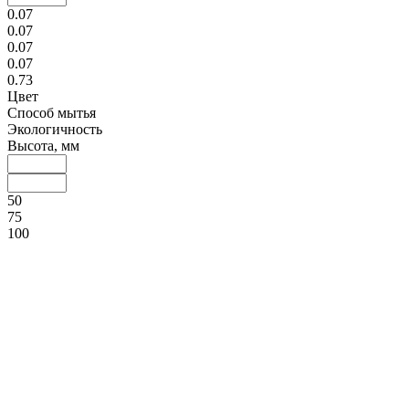
0.07
0.07
0.07
0.07
0.73
Цвет
Способ мытья
Экологичность
Высота, мм
50
75
100
125
150
Покрытие (Декор)
Диаметр, мм
70
86
103
119