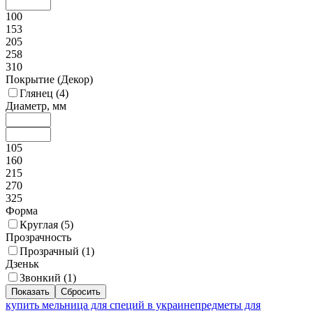
100
153
205
258
310
Покрытие (Декор)
Глянец (
4
)
Диаметр, мм
105
160
215
270
325
Форма
Круглая (
5
)
Прозрачность
Прозрачный (
1
)
Дзеньк
Звонкий (
1
)
купить мельница для специй в украине
предметы для