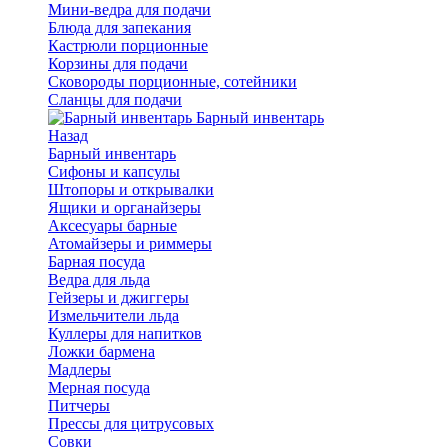
Мини-ведра для подачи
Блюда для запекания
Кастрюли порционные
Корзины для подачи
Сковороды порционные, сотейники
Сланцы для подачи
Барный инвентарь
Назад
Барный инвентарь
Сифоны и капсулы
Штопоры и открывалки
Ящики и органайзеры
Аксесуары барные
Атомайзеры и риммеры
Барная посуда
Ведра для льда
Гейзеры и джиггеры
Измельчители льда
Куллеры для напитков
Ложки бармена
Мадлеры
Мерная посуда
Питчеры
Прессы для цитрусовых
Совки