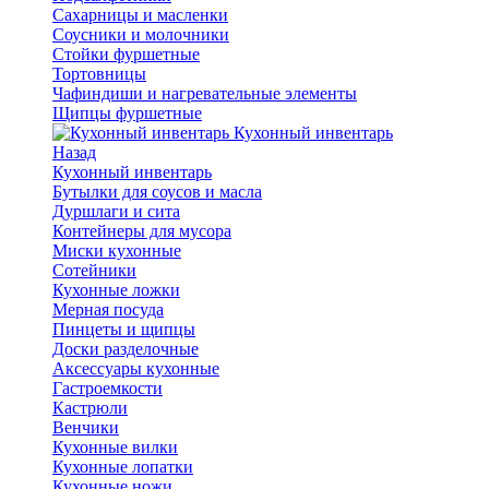
Сахарницы и масленки
Соусники и молочники
Стойки фуршетные
Тортовницы
Чафиндиши и нагревательные элементы
Щипцы фуршетные
Кухонный инвентарь
Назад
Кухонный инвентарь
Бутылки для соусов и масла
Дуршлаги и сита
Контейнеры для мусора
Миски кухонные
Сотейники
Кухонные ложки
Мерная посуда
Пинцеты и щипцы
Доски разделочные
Аксессуары кухонные
Гастроемкости
Кастрюли
Венчики
Кухонные вилки
Кухонные лопатки
Кухонные ножи