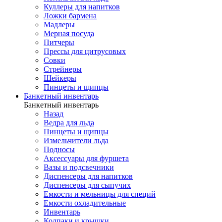
Куллеры для напитков
Ложки бармена
Мадлеры
Мерная посуда
Питчеры
Прессы для цитрусовых
Совки
Стрейнеры
Шейкеры
Пинцеты и щипцы
Банкетный инвентарь
Банкетный инвентарь
Назад
Ведра для льда
Пинцеты и щипцы
Измельчители льда
Подносы
Аксессуары для фуршета
Вазы и подсвечники
Диспенсеры для напитков
Диспенсеры для сыпучих
Емкости и мельницы для специй
Емкости охладительные
Инвентарь
Колпаки и крышки