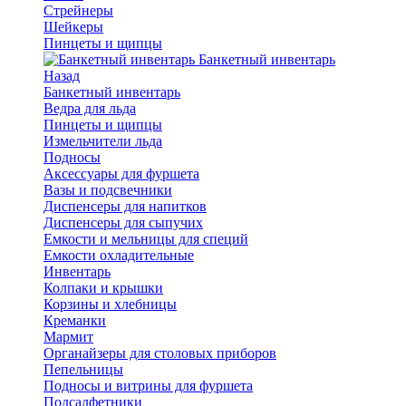
Стрейнеры
Шейкеры
Пинцеты и щипцы
Банкетный инвентарь
Назад
Банкетный инвентарь
Ведра для льда
Пинцеты и щипцы
Измельчители льда
Подносы
Аксессуары для фуршета
Вазы и подсвечники
Диспенсеры для напитков
Диспенсеры для сыпучих
Емкости и мельницы для специй
Емкости охладительные
Инвентарь
Колпаки и крышки
Корзины и хлебницы
Креманки
Мармит
Органайзеры для столовых приборов
Пепельницы
Подносы и витрины для фуршета
Подсалфетники