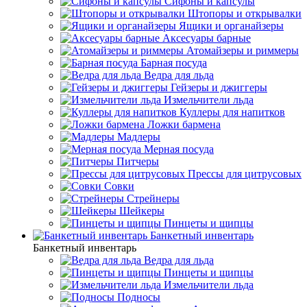
Сифоны и капсулы
Штопоры и открывалки
Ящики и органайзеры
Аксесуары барные
Атомайзеры и риммеры
Барная посуда
Ведра для льда
Гейзеры и джиггеры
Измельчители льда
Куллеры для напитков
Ложки бармена
Мадлеры
Мерная посуда
Питчеры
Прессы для цитрусовых
Совки
Стрейнеры
Шейкеры
Пинцеты и щипцы
Банкетный инвентарь
Банкетный инвентарь
Ведра для льда
Пинцеты и щипцы
Измельчители льда
Подносы