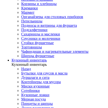
Корзины и хлебницы
Креманки
Мармит
Органайзеры для столовых приборов
Пепельницы
Подносы и витрины для фуршета
Подсалфетники
Сахарницы и масленки
Соусники и молочники
Стойки фуршетные
Тортовницы
Чафиндиши и нагревательные элементы
Щипцы фуршетные
Кухонный инвентарь
Кухонный инвентарь
Назад
Бутылки для соусов и масла
Дуршлаги и сита
Контейнеры для мусора
Миски кухонные
Сотейники
Кухонные ложки
Мерная посуда
Пинцеты и щипцы
Доски разделочные