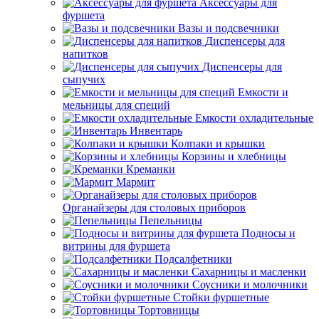
Аксессуары для
фуршета
Вазы и подсвечники
Диспенсеры для
напитков
Диспенсеры для
сыпучих
Емкости и
мельницы для специй
Емкости охладительные
Инвентарь
Колпаки и крышки
Корзины и хлебницы
Креманки
Мармит
Органайзеры для столовых приборов
Пепельницы
Подносы и
витрины для фуршета
Подсалфетники
Сахарницы и масленки
Соусники и молочники
Стойки фуршетные
Тортовницы