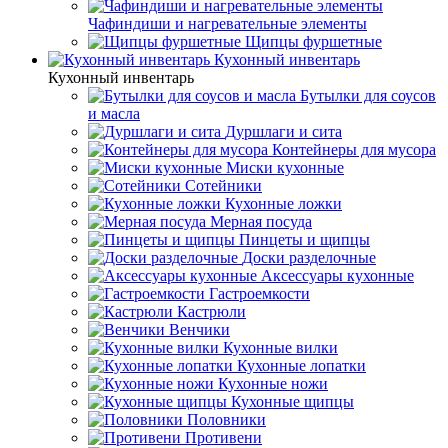
Чафиндиши и нагревательные элементы
Щипцы фуршетные
Кухонный инвентарь
Кухонный инвентарь
Бутылки для соусов
и масла
Дуршлаги и сита
Контейнеры для мусора
Миски кухонные
Сотейники
Кухонные ложки
Мерная посуда
Пинцеты и щипцы
Доски разделочные
Аксессуары кухонные
Гастроемкости
Кастрюли
Венчики
Кухонные вилки
Кухонные лопатки
Кухонные ножи
Кухонные щипцы
Половники
Противени