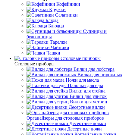
Кофейники
Кружки
Салатники
Блюда
Блюдца
Супницы и
бульонницы
Тарелки
Чайники
Чашки
Cтоловые приборы
Cтоловые приборы
Вилки для лобстера
Вилки для пирожных
Ножи для масла
Палочки для еды
Вилки для стейка
Вилки для улиток
Вилки для устриц
Десертные вилки
Органайзеры для столовых приборов
Десертные ложки
Десертные ножи
Коктейльные ложки