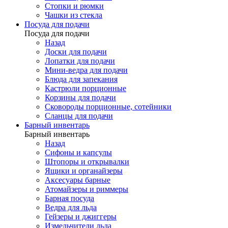
Стопки и рюмки
Чашки из стекла
Посуда для подачи
Посуда для подачи
Назад
Доски для подачи
Лопатки для подачи
Мини-ведра для подачи
Блюда для запекания
Кастрюли порционные
Корзины для подачи
Сковороды порционные, сотейники
Сланцы для подачи
Барный инвентарь
Барный инвентарь
Назад
Сифоны и капсулы
Штопоры и открывалки
Ящики и органайзеры
Аксесуары барные
Атомайзеры и риммеры
Барная посуда
Ведра для льда
Гейзеры и джиггеры
Измельчители льда