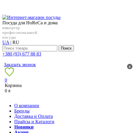
Посуда для HoReCa и дома
импортер
профессиональной
посуды
UA
|
RU
Поиск
+38‎0 (93) 677 88 83
Заказать звонок
0
0
Корзина
0
₴
О компании
Бренды
Доставка и Оплата
Прайсы и Каталоги
Новинки
Акции