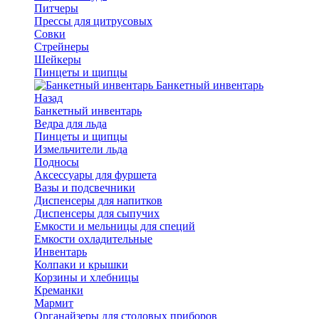
Питчеры
Прессы для цитрусовых
Совки
Стрейнеры
Шейкеры
Пинцеты и щипцы
Банкетный инвентарь
Назад
Банкетный инвентарь
Ведра для льда
Пинцеты и щипцы
Измельчители льда
Подносы
Аксессуары для фуршета
Вазы и подсвечники
Диспенсеры для напитков
Диспенсеры для сыпучих
Емкости и мельницы для специй
Емкости охладительные
Инвентарь
Колпаки и крышки
Корзины и хлебницы
Креманки
Мармит
Органайзеры для столовых приборов