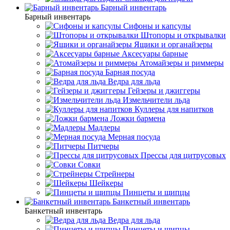
Барный инвентарь
Барный инвентарь
Сифоны и капсулы
Штопоры и открывалки
Ящики и органайзеры
Аксесуары барные
Атомайзеры и риммеры
Барная посуда
Ведра для льда
Гейзеры и джиггеры
Измельчители льда
Куллеры для напитков
Ложки бармена
Мадлеры
Мерная посуда
Питчеры
Прессы для цитрусовых
Совки
Стрейнеры
Шейкеры
Пинцеты и щипцы
Банкетный инвентарь
Банкетный инвентарь
Ведра для льда
Пинцеты и щипцы