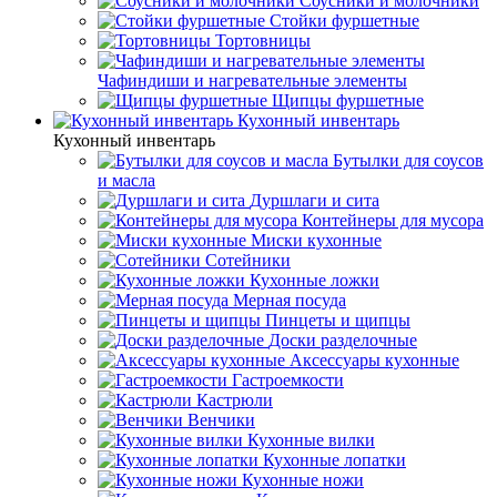
Соусники и молочники
Стойки фуршетные
Тортовницы
Чафиндиши и нагревательные элементы
Щипцы фуршетные
Кухонный инвентарь
Кухонный инвентарь
Бутылки для соусов
и масла
Дуршлаги и сита
Контейнеры для мусора
Миски кухонные
Сотейники
Кухонные ложки
Мерная посуда
Пинцеты и щипцы
Доски разделочные
Аксессуары кухонные
Гастроемкости
Кастрюли
Венчики
Кухонные вилки
Кухонные лопатки
Кухонные ножи