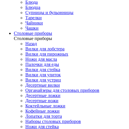
Блюда
Блюдца
Супницы и бульонницы
Тарелки
Чайники
Чашки
Cтоловые приборы
Cтоловые приборы
Назад
Вилки для лобстера
Вилки для пирожных
Ножи для масла
Палочки для еды
Вилки для стейка
Вилки для улиток
Вилки для устриц
Десертные вилки
Органайзеры для столовых приборов
Десертные ложки
Десертные ножи
Коктейльные ложки
Кофейные ложки
Лопатки для торта
Наборы столовых приборов
Ножи для стейка