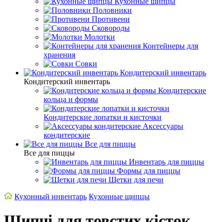
Кухонные щипцы
Половники
Противени
Сковороды
Молотки
Контейнеры для
хранения
Совки
Кондитерский инвентарь
Кондитерский инвентарь
Кондитерские
кольца и формы
Кондитерские лопатки и кисточки
Аксессуары
кондитерские
Все для пиццы
Все для пиццы
Инвентарь для пиццы
Формы для пиццы
Щетки для печи
Кухонный инвентарь
Кухонные щипцы
Щипці для товстих кісток