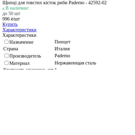
Щипці для товстих кісток риби Paderno - 42592-02
В наличии:
до 50 шт
996
/шт
₴
Купить
Характеристики
Характеристики
Пинцет
Назначение
Страна
Италия
Paderno
Производитель
Нержавеющая сталь
Материал
Кратность упаковки, шт
1
Подберите похожие по характеристикам товары, выбрав одно
или несколько свойств
Выбрано:
0
Показать
Спросить менеджера
в Telegram
Задать вопрос о товаре