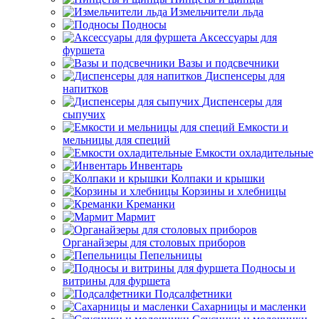
Измельчители льда
Подносы
Аксессуары для
фуршета
Вазы и подсвечники
Диспенсеры для
напитков
Диспенсеры для
сыпучих
Емкости и
мельницы для специй
Емкости охладительные
Инвентарь
Колпаки и крышки
Корзины и хлебницы
Креманки
Мармит
Органайзеры для столовых приборов
Пепельницы
Подносы и
витрины для фуршета
Подсалфетники
Сахарницы и масленки