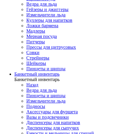
Ведра для льда
Гейзеры и джиггеры
Измельчители льда
Куллеры для напитков
Ложки бармена
Мадлеры
Мерная посуда
Питчеры
Прессы для цитрусовых
Совки
Стрейнеры
Шейкеры
Пинцеты и щипцы
Банкетный инвентарь
Банкетный инвентарь
Назад
Ведра для льда
Пинцеты и щипцы
Измельчители льда
Подносы
Аксессуары для фуршета
Вазы и подсвечники
Диспенсеры для напитков
Диспенсеры для сыпучих
Емкости и мельницы для специй