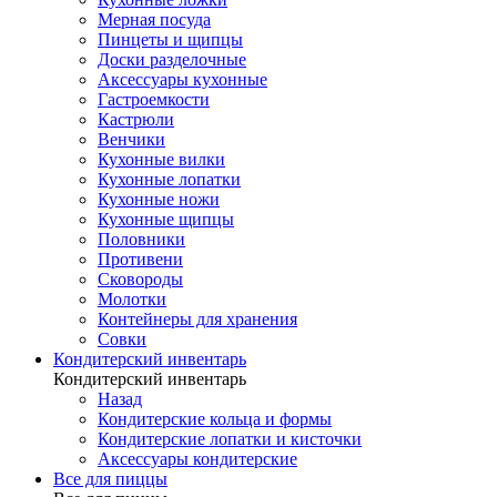
Мерная посуда
Пинцеты и щипцы
Доски разделочные
Аксессуары кухонные
Гастроемкости
Кастрюли
Венчики
Кухонные вилки
Кухонные лопатки
Кухонные ножи
Кухонные щипцы
Половники
Противени
Сковороды
Молотки
Контейнеры для хранения
Совки
Кондитерский инвентарь
Кондитерский инвентарь
Назад
Кондитерские кольца и формы
Кондитерские лопатки и кисточки
Аксессуары кондитерские
Все для пиццы