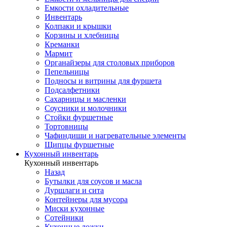
Емкости охладительные
Инвентарь
Колпаки и крышки
Корзины и хлебницы
Креманки
Мармит
Органайзеры для столовых приборов
Пепельницы
Подносы и витрины для фуршета
Подсалфетники
Сахарницы и масленки
Соусники и молочники
Стойки фуршетные
Тортовницы
Чафиндиши и нагревательные элементы
Щипцы фуршетные
Кухонный инвентарь
Кухонный инвентарь
Назад
Бутылки для соусов и масла
Дуршлаги и сита
Контейнеры для мусора
Миски кухонные
Сотейники
Кухонные ложки