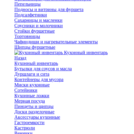
Пепельницы
Подносы и витрины для фуршета
Подсалфетники
Сахарницы и масленки
Соусники и молочники
Стойки фуршетные
Тортовницы
Чафиндиши и нагревательные элементы
Щипцы фуршетные
Кухонный инвентарь
Назад
Кухонный инвентарь
Бутылки для соусов и масла
Дуршлаги и сита
Контейнеры для мусора
Миски кухонные
Сотейники
Кухонные ложки
Мерная посуда
Пинцеты и щипцы
Доски разделочные
Аксессуары кухонные
Гастроемкости
Кастрюли
Венчики