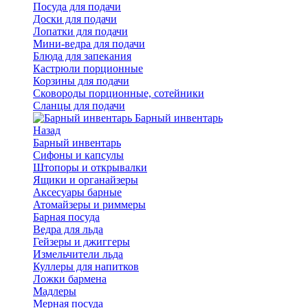
Посуда для подачи
Доски для подачи
Лопатки для подачи
Мини-ведра для подачи
Блюда для запекания
Кастрюли порционные
Корзины для подачи
Сковороды порционные, сотейники
Сланцы для подачи
Барный инвентарь
Назад
Барный инвентарь
Сифоны и капсулы
Штопоры и открывалки
Ящики и органайзеры
Аксесуары барные
Атомайзеры и риммеры
Барная посуда
Ведра для льда
Гейзеры и джиггеры
Измельчители льда
Куллеры для напитков
Ложки бармена
Мадлеры
Мерная посуда