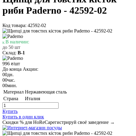
риби Paderno - 42592-02
Код товара: 42592-02
В наличии:
до 50 шт
Склад:
В-1
996
/шт
₴
До конца Акции:
00
дн.
00
час.
00
мин.
Материал
Нержавеющая сталь
Страна
Италия
Купить
Купить в один клик
Скидки % для HoReCa
регистрируй своё заведение →