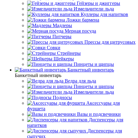
Гейзеры и джиггеры
Измельчители льда
Куллеры для напитков
Ложки бармена
Мадлеры
Мерная посуда
Питчеры
Прессы для цитрусовых
Совки
Стрейнеры
Шейкеры
Пинцеты и щипцы
Банкетный инвентарь
Банкетный инвентарь
Ведра для льда
Пинцеты и щипцы
Измельчители льда
Подносы
Аксессуары для
фуршета
Вазы и подсвечники
Диспенсеры для
напитков
Диспенсеры для
сыпучих