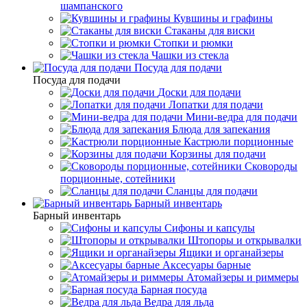
шампанского
Кувшины и графины
Стаканы для виски
Стопки и рюмки
Чашки из стекла
Посуда для подачи
Посуда для подачи
Доски для подачи
Лопатки для подачи
Мини-ведра для подачи
Блюда для запекания
Кастрюли порционные
Корзины для подачи
Сковороды
порционные, сотейники
Сланцы для подачи
Барный инвентарь
Барный инвентарь
Сифоны и капсулы
Штопоры и открывалки
Ящики и органайзеры
Аксесуары барные
Атомайзеры и риммеры
Барная посуда
Ведра для льда