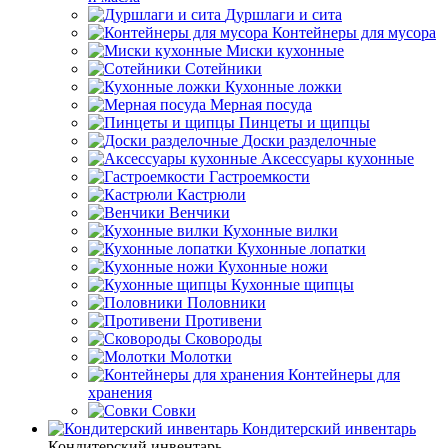
Дуршлаги и сита
Контейнеры для мусора
Миски кухонные
Сотейники
Кухонные ложки
Мерная посуда
Пинцеты и щипцы
Доски разделочные
Аксессуары кухонные
Гастроемкости
Кастрюли
Венчики
Кухонные вилки
Кухонные лопатки
Кухонные ножи
Кухонные щипцы
Половники
Противени
Сковороды
Молотки
Контейнеры для
хранения
Совки
Кондитерский инвентарь
Кондитерский инвентарь