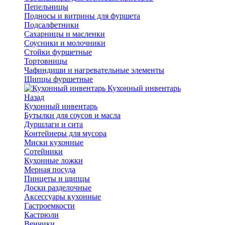
Пепельницы
Подносы и витрины для фуршета
Подсалфетники
Сахарницы и масленки
Соусники и молочники
Стойки фуршетные
Тортовницы
Чафиндиши и нагревательные элементы
Щипцы фуршетные
Кухонный инвентарь
Назад
Кухонный инвентарь
Бутылки для соусов и масла
Дуршлаги и сита
Контейнеры для мусора
Миски кухонные
Сотейники
Кухонные ложки
Мерная посуда
Пинцеты и щипцы
Доски разделочные
Аксессуары кухонные
Гастроемкости
Кастрюли
Венчики