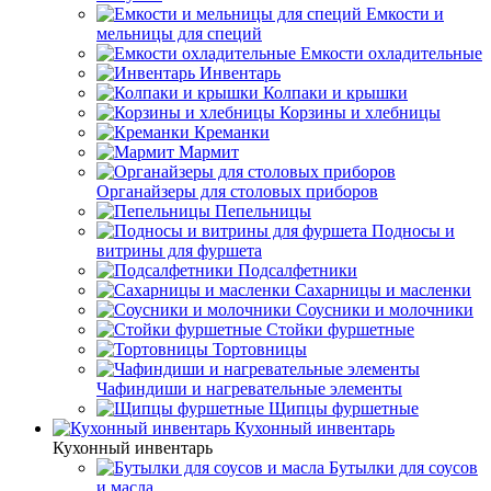
Емкости и
мельницы для специй
Емкости охладительные
Инвентарь
Колпаки и крышки
Корзины и хлебницы
Креманки
Мармит
Органайзеры для столовых приборов
Пепельницы
Подносы и
витрины для фуршета
Подсалфетники
Сахарницы и масленки
Соусники и молочники
Стойки фуршетные
Тортовницы
Чафиндиши и нагревательные элементы
Щипцы фуршетные
Кухонный инвентарь
Кухонный инвентарь
Бутылки для соусов
и масла