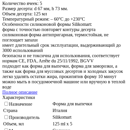
Количество ячеек: 5
Размер десерта: d 67 мм, h 73 мм.
Объем десерта: 125 мл
Температурный режим: – 60°C до +230°C
Особенности силиконовой формы Silikomart:
форма с точностью повторяет контуры десерта
силиконовая форма антипригарная, термостойкая, не
поглощает запахи
имеет длительный срок эксплуатации, выдерживающий до
3000 использований
безопасна и не токсична для использования, соответствует
нормам CE, FDA, Arrête du 25/11/1992, BGVV
подходит как форма для выпечки, форма для заморозки, а
также как форма для муссовых десертов и холодных закусок
легко удалять остатки жира, прокипятив форму 10 минут
можно мыть в посудомоечной машине или вручную в теплой
воде
Полное описание
Характеристики
Форма для выпечки
Назначение
Страна
Италия
Silikomart
Производитель
Объем, мл
125 ml x 5