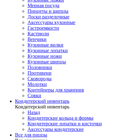
Мерная посуда
Пинцеты и щипцы
Доски разделочные
Аксессуары кухонные
Гастроемкости
Кастрюли
Венчики
Кухонные вилки
Кухонные лопатки
Кухонные ножи
Кухонные щипцы
Половники
Противени
Сковороды
Молотки
Контейнеры для хранения
Совки
Кондитерский инвентарь
Кондитерский инвентарь
Назад
Кондитерские кольца и формы
Кондитерские лопатки и кисточки
Аксессуары кондитерские
Все для пиццы