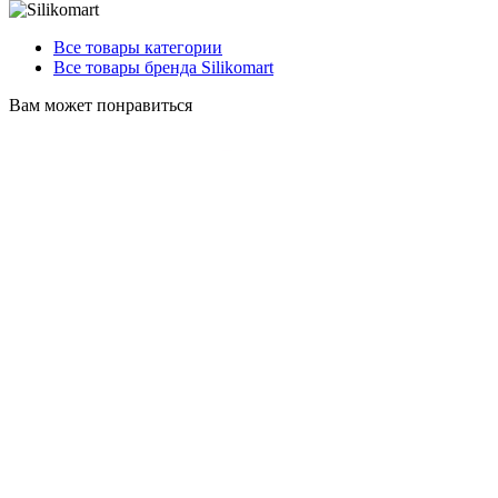
Все товары категории
Все товары бренда Silikomart
Вам может понравиться
Силиконовая
форма для десертов MINI MUFFIN 135 мл Silikomart SF024/C