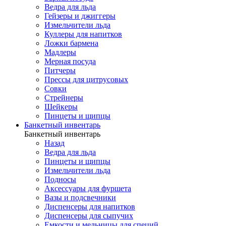
Ведра для льда
Гейзеры и джиггеры
Измельчители льда
Куллеры для напитков
Ложки бармена
Мадлеры
Мерная посуда
Питчеры
Прессы для цитрусовых
Совки
Стрейнеры
Шейкеры
Пинцеты и щипцы
Банкетный инвентарь
Банкетный инвентарь
Назад
Ведра для льда
Пинцеты и щипцы
Измельчители льда
Подносы
Аксессуары для фуршета
Вазы и подсвечники
Диспенсеры для напитков
Диспенсеры для сыпучих
Емкости и мельницы для специй