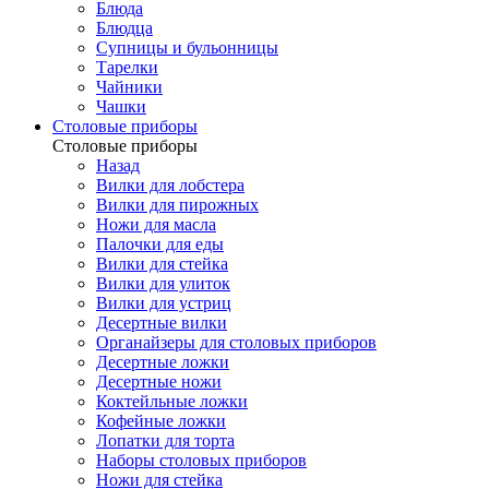
Блюда
Блюдца
Супницы и бульонницы
Тарелки
Чайники
Чашки
Cтоловые приборы
Cтоловые приборы
Назад
Вилки для лобстера
Вилки для пирожных
Ножи для масла
Палочки для еды
Вилки для стейка
Вилки для улиток
Вилки для устриц
Десертные вилки
Органайзеры для столовых приборов
Десертные ложки
Десертные ножи
Коктейльные ложки
Кофейные ложки
Лопатки для торта
Наборы столовых приборов
Ножи для стейка