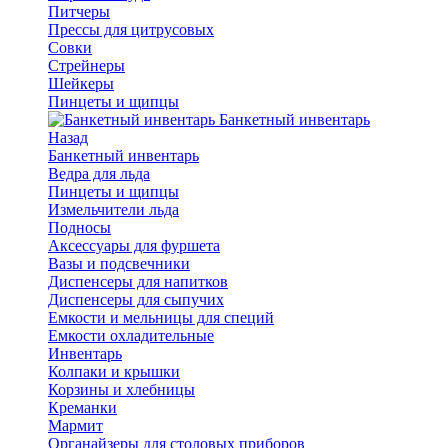
Питчеры
Прессы для цитрусовых
Совки
Стрейнеры
Шейкеры
Пинцеты и щипцы
Банкетный инвентарь
Назад
Банкетный инвентарь
Ведра для льда
Пинцеты и щипцы
Измельчители льда
Подносы
Аксессуары для фуршета
Вазы и подсвечники
Диспенсеры для напитков
Диспенсеры для сыпучих
Емкости и мельницы для специй
Емкости охладительные
Инвентарь
Колпаки и крышки
Корзины и хлебницы
Креманки
Мармит
Органайзеры для столовых приборов