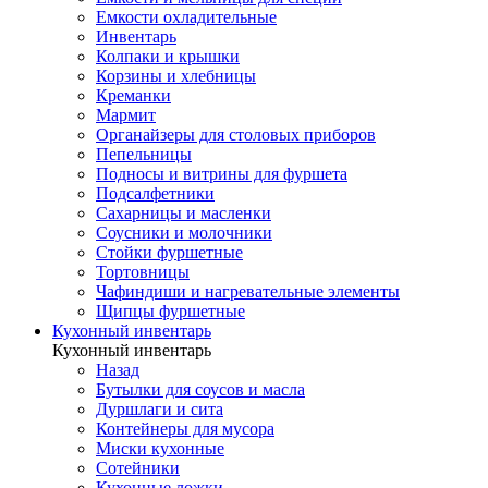
Емкости охладительные
Инвентарь
Колпаки и крышки
Корзины и хлебницы
Креманки
Мармит
Органайзеры для столовых приборов
Пепельницы
Подносы и витрины для фуршета
Подсалфетники
Сахарницы и масленки
Соусники и молочники
Стойки фуршетные
Тортовницы
Чафиндиши и нагревательные элементы
Щипцы фуршетные
Кухонный инвентарь
Кухонный инвентарь
Назад
Бутылки для соусов и масла
Дуршлаги и сита
Контейнеры для мусора
Миски кухонные
Сотейники
Кухонные ложки