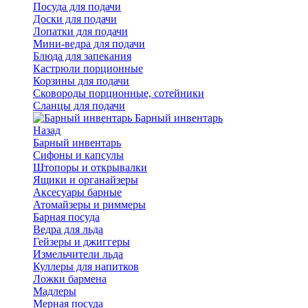
Посуда для подачи
Доски для подачи
Лопатки для подачи
Мини-ведра для подачи
Блюда для запекания
Кастрюли порционные
Корзины для подачи
Сковороды порционные, сотейники
Сланцы для подачи
Барный инвентарь
Назад
Барный инвентарь
Сифоны и капсулы
Штопоры и открывалки
Ящики и органайзеры
Аксесуары барные
Атомайзеры и риммеры
Барная посуда
Ведра для льда
Гейзеры и джиггеры
Измельчители льда
Куллеры для напитков
Ложки бармена
Мадлеры
Мерная посуда