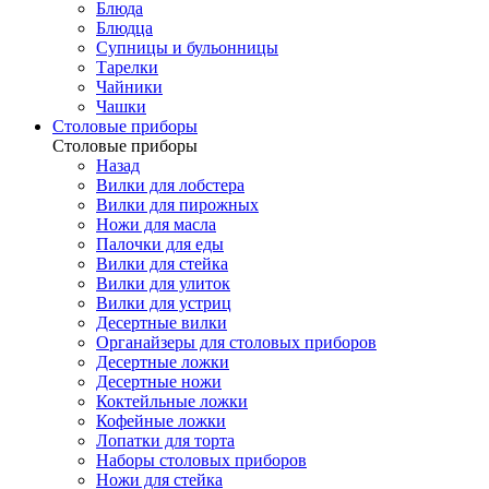
Блюда
Блюдца
Супницы и бульонницы
Тарелки
Чайники
Чашки
Cтоловые приборы
Cтоловые приборы
Назад
Вилки для лобстера
Вилки для пирожных
Ножи для масла
Палочки для еды
Вилки для стейка
Вилки для улиток
Вилки для устриц
Десертные вилки
Органайзеры для столовых приборов
Десертные ложки
Десертные ножи
Коктейльные ложки
Кофейные ложки
Лопатки для торта
Наборы столовых приборов
Ножи для стейка