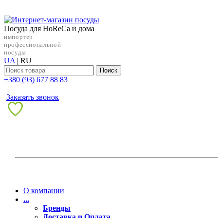
Посуда для HoReCa и дома
импортер
профессиональной
посуды
UA
|
RU
Поиск
+38‎0 (93) 677 88 83
Заказать звонок
О компании
...
Бренды
Доставка и Оплата