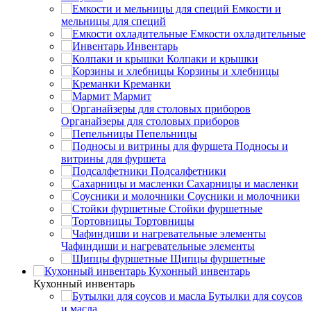
Емкости и
мельницы для специй
Емкости охладительные
Инвентарь
Колпаки и крышки
Корзины и хлебницы
Креманки
Мармит
Органайзеры для столовых приборов
Пепельницы
Подносы и
витрины для фуршета
Подсалфетники
Сахарницы и масленки
Соусники и молочники
Стойки фуршетные
Тортовницы
Чафиндиши и нагревательные элементы
Щипцы фуршетные
Кухонный инвентарь
Кухонный инвентарь
Бутылки для соусов
и масла