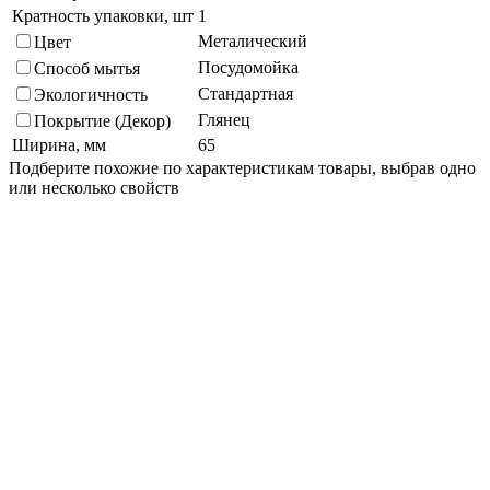
Кратность упаковки, шт
1
Металический
Цвет
Посудомойка
Способ мытья
Стандартная
Экологичность
Глянец
Покрытие (Декор)
Ширина, мм
65
Подберите похожие по характеристикам товары, выбрав одно
или несколько свойств
Выбрано:
0
Показать
Спросить менеджера
в Telegram
Задать вопрос о товаре