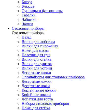
Блюда
Блюдца
Супницы и бульонницы
Тарелки
Чайники
Чашки
Cтоловые приборы
Cтоловые приборы
Назад
Вилки для лобстера
Вилки для пирожных
Ножи для масла
Палочки для еды
Вилки для стейка
Вилки для улиток
Вилки для устриц
Десертные вилки
Органайзеры для столовых приборов
Десертные ложки
Десертные ножи
Коктейльные ложки
Кофейные ложки
Лопатки для торта
Наборы столовых приборов
Ножи для стейка