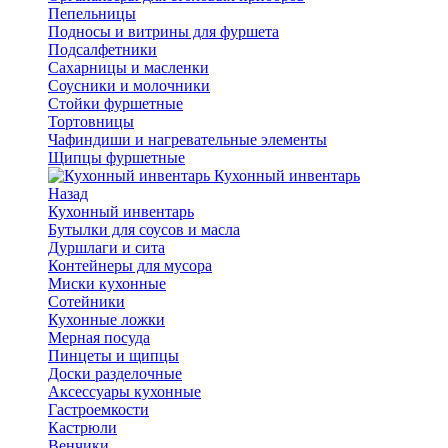
Пепельницы
Подносы и витрины для фуршета
Подсалфетники
Сахарницы и масленки
Соусники и молочники
Стойки фуршетные
Тортовницы
Чафиндиши и нагревательные элементы
Щипцы фуршетные
Кухонный инвентарь
Назад
Кухонный инвентарь
Бутылки для соусов и масла
Дуршлаги и сита
Контейнеры для мусора
Миски кухонные
Сотейники
Кухонные ложки
Мерная посуда
Пинцеты и щипцы
Доски разделочные
Аксессуары кухонные
Гастроемкости
Кастрюли
Венчики