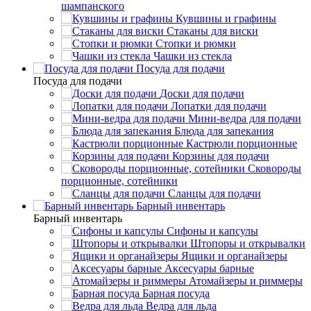
шампанского
Кувшины и графины
Стаканы для виски
Стопки и рюмки
Чашки из стекла
Посуда для подачи
Посуда для подачи
Доски для подачи
Лопатки для подачи
Мини-ведра для подачи
Блюда для запекания
Кастрюли порционные
Корзины для подачи
Сковороды
порционные, сотейники
Сланцы для подачи
Барный инвентарь
Барный инвентарь
Сифоны и капсулы
Штопоры и открывалки
Ящики и органайзеры
Аксесуары барные
Атомайзеры и риммеры
Барная посуда
Ведра для льда