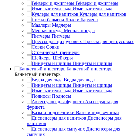
Гейзеры и джиггеры
Измельчители льда
Куллеры для напитков
Ложки бармена
Мадлеры
Мерная посуда
Питчеры
Прессы для цитрусовых
Совки
Стрейнеры
Шейкеры
Пинцеты и щипцы
Банкетный инвентарь
Банкетный инвентарь
Ведра для льда
Пинцеты и щипцы
Измельчители льда
Подносы
Аксессуары для
фуршета
Вазы и подсвечники
Диспенсеры для
напитков
Диспенсеры для
сыпучих