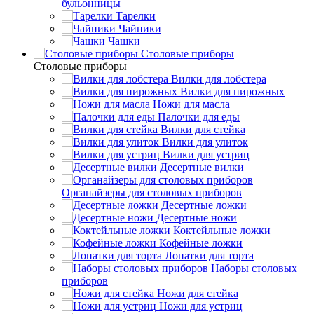
бульонницы
Тарелки
Чайники
Чашки
Cтоловые приборы
Cтоловые приборы
Вилки для лобстера
Вилки для пирожных
Ножи для масла
Палочки для еды
Вилки для стейка
Вилки для улиток
Вилки для устриц
Десертные вилки
Органайзеры для столовых приборов
Десертные ложки
Десертные ножи
Коктейльные ложки
Кофейные ложки
Лопатки для торта
Наборы столовых
приборов
Ножи для стейка
Ножи для устриц