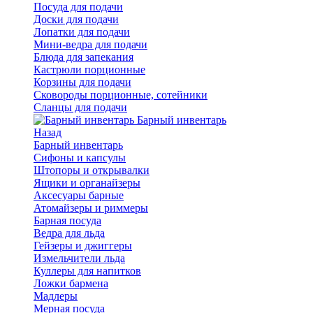
Посуда для подачи
Доски для подачи
Лопатки для подачи
Мини-ведра для подачи
Блюда для запекания
Кастрюли порционные
Корзины для подачи
Сковороды порционные, сотейники
Сланцы для подачи
Барный инвентарь
Назад
Барный инвентарь
Сифоны и капсулы
Штопоры и открывалки
Ящики и органайзеры
Аксесуары барные
Атомайзеры и риммеры
Барная посуда
Ведра для льда
Гейзеры и джиггеры
Измельчители льда
Куллеры для напитков
Ложки бармена
Мадлеры
Мерная посуда