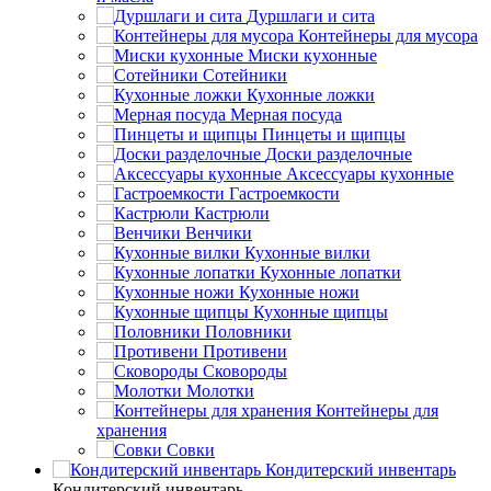
Дуршлаги и сита
Контейнеры для мусора
Миски кухонные
Сотейники
Кухонные ложки
Мерная посуда
Пинцеты и щипцы
Доски разделочные
Аксессуары кухонные
Гастроемкости
Кастрюли
Венчики
Кухонные вилки
Кухонные лопатки
Кухонные ножи
Кухонные щипцы
Половники
Противени
Сковороды
Молотки
Контейнеры для
хранения
Совки
Кондитерский инвентарь
Кондитерский инвентарь