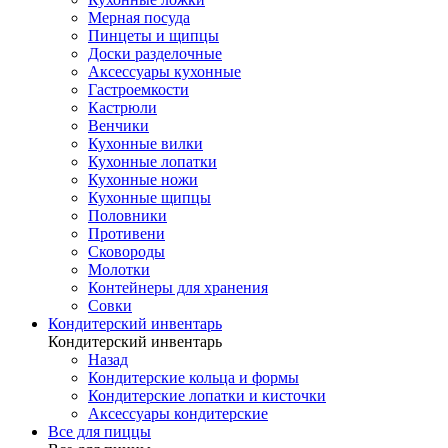
Мерная посуда
Пинцеты и щипцы
Доски разделочные
Аксессуары кухонные
Гастроемкости
Кастрюли
Венчики
Кухонные вилки
Кухонные лопатки
Кухонные ножи
Кухонные щипцы
Половники
Противени
Сковороды
Молотки
Контейнеры для хранения
Совки
Кондитерский инвентарь
Кондитерский инвентарь
Назад
Кондитерские кольца и формы
Кондитерские лопатки и кисточки
Аксессуары кондитерские
Все для пиццы