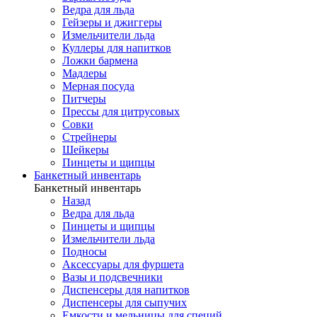
Ведра для льда
Гейзеры и джиггеры
Измельчители льда
Куллеры для напитков
Ложки бармена
Мадлеры
Мерная посуда
Питчеры
Прессы для цитрусовых
Совки
Стрейнеры
Шейкеры
Пинцеты и щипцы
Банкетный инвентарь
Банкетный инвентарь
Назад
Ведра для льда
Пинцеты и щипцы
Измельчители льда
Подносы
Аксессуары для фуршета
Вазы и подсвечники
Диспенсеры для напитков
Диспенсеры для сыпучих
Емкости и мельницы для специй