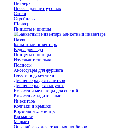
Питчеры
Прессы для цитрусовых
Совки
Стрейнеры
Шейкеры
Пинцеты и щипцы
Банкетный инвентарь
Назад
Банкетный инвентарь
Ведра для льда
Пинцеты и щипцы
Измельчители льда
Подносы
Аксессуары для фуршета
Вазы и подсвечники
Диспенсеры для напитков
Диспенсеры для сыпучих
Емкости и мельницы для специй
Емкости охладительные
Инвентарь
Колпаки и крышки
Корзины и хлебницы
Креманки
Мармит
Органайзеры для столовых приборов