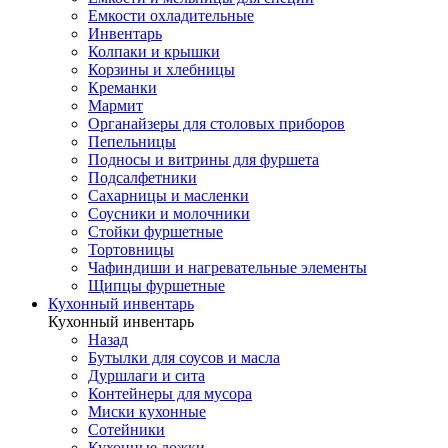
Емкости охладительные
Инвентарь
Колпаки и крышки
Корзины и хлебницы
Креманки
Мармит
Органайзеры для столовых приборов
Пепельницы
Подносы и витрины для фуршета
Подсалфетники
Сахарницы и масленки
Соусники и молочники
Стойки фуршетные
Тортовницы
Чафиндиши и нагревательные элементы
Щипцы фуршетные
Кухонный инвентарь
Кухонный инвентарь
Назад
Бутылки для соусов и масла
Дуршлаги и сита
Контейнеры для мусора
Миски кухонные
Сотейники
Кухонные ложки