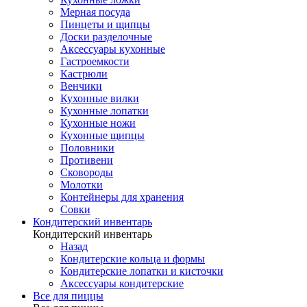
Мерная посуда
Пинцеты и щипцы
Доски разделочные
Аксессуары кухонные
Гастроемкости
Кастрюли
Венчики
Кухонные вилки
Кухонные лопатки
Кухонные ножи
Кухонные щипцы
Половники
Противени
Сковороды
Молотки
Контейнеры для хранения
Совки
Кондитерский инвентарь
Кондитерский инвентарь
Назад
Кондитерские кольца и формы
Кондитерские лопатки и кисточки
Аксессуары кондитерские
Все для пиццы