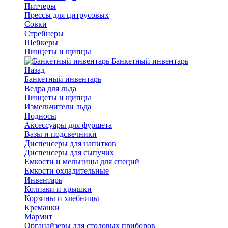
Питчеры
Прессы для цитрусовых
Совки
Стрейнеры
Шейкеры
Пинцеты и щипцы
Банкетный инвентарь
Назад
Банкетный инвентарь
Ведра для льда
Пинцеты и щипцы
Измельчители льда
Подносы
Аксессуары для фуршета
Вазы и подсвечники
Диспенсеры для напитков
Диспенсеры для сыпучих
Емкости и мельницы для специй
Емкости охладительные
Инвентарь
Колпаки и крышки
Корзины и хлебницы
Креманки
Мармит
Органайзеры для столовых приборов