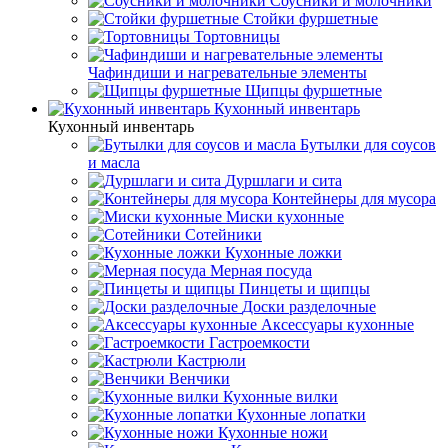
Соусники и молочники
Стойки фуршетные
Тортовницы
Чафиндиши и нагревательные элементы
Щипцы фуршетные
Кухонный инвентарь
Кухонный инвентарь
Бутылки для соусов
и масла
Дуршлаги и сита
Контейнеры для мусора
Миски кухонные
Сотейники
Кухонные ложки
Мерная посуда
Пинцеты и щипцы
Доски разделочные
Аксессуары кухонные
Гастроемкости
Кастрюли
Венчики
Кухонные вилки
Кухонные лопатки
Кухонные ножи