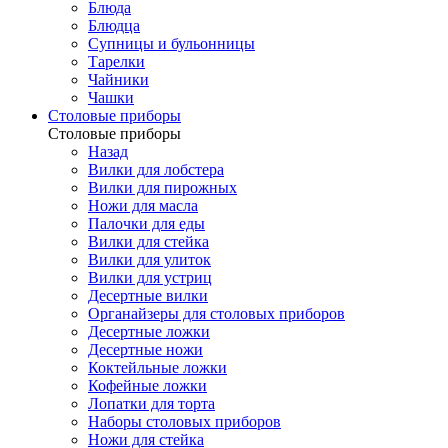
Блюда
Блюдца
Супницы и бульонницы
Тарелки
Чайники
Чашки
Cтоловые приборы
Cтоловые приборы
Назад
Вилки для лобстера
Вилки для пирожных
Ножи для масла
Палочки для еды
Вилки для стейка
Вилки для улиток
Вилки для устриц
Десертные вилки
Органайзеры для столовых приборов
Десертные ложки
Десертные ножи
Коктейльные ложки
Кофейные ложки
Лопатки для торта
Наборы столовых приборов
Ножи для стейка