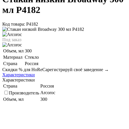
мл P4182
Код товара: P4182
Под заказ
Объем, мл
300
Материал
Стекло
Страна
Россия
Скидки % для HoReCa
регистрируй своё заведение →
Характеристики
Характеристики
Страна
Россия
Arcoroc
Производитель
Объем, мл
300
Стекло
Материал
Подберите похожие по характеристикам товары, выбрав одно
или несколько свойств
Выбрано:
0
Показать