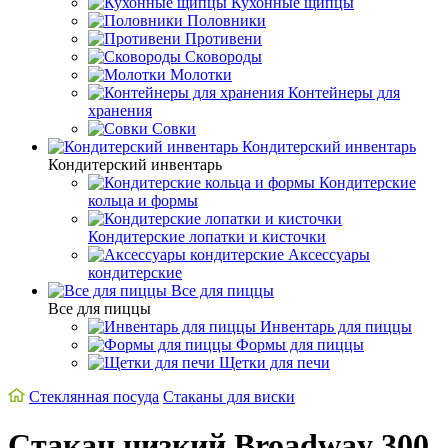
Кухонные щипцы
Половники
Противени
Сковороды
Молотки
Контейнеры для
хранения
Совки
Кондитерский инвентарь
Кондитерский инвентарь
Кондитерские
кольца и формы
Кондитерские лопатки и кисточки
Аксессуары
кондитерские
Все для пиццы
Все для пиццы
Инвентарь для пиццы
Формы для пиццы
Щетки для печи
Стеклянная посуда
Стаканы для виски
Стакан низкий Broadway 300