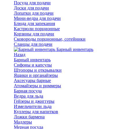
Посуда для подачи
Доски для подачи
Лопатки для подачи
Мини-ведра для подачи
Блюда для запекания
Кастрюли порционные
Корзины для подачи
Сковороды порционные, сотейники
Сланцы для подачи
Барный инвентарь
Назад
Барный инвентарь
Сифоны и капсулы
Штопоры и открывалки
Ящики и органайзеры
Аксесуары барные
Атомайзеры и риммеры
Барная посуда
Ведра для льда
Гейзеры и джиггеры
Измельчители льда
Куллеры для напитков
Ложки бармена
Мадлеры
Мерная посуда