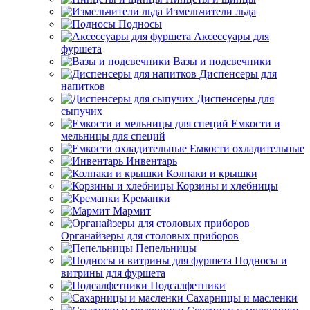
Измельчители льда
Подносы
Аксессуары для
фуршета
Вазы и подсвечники
Диспенсеры для
напитков
Диспенсеры для
сыпучих
Емкости и
мельницы для специй
Емкости охладительные
Инвентарь
Колпаки и крышки
Корзины и хлебницы
Креманки
Мармит
Органайзеры для столовых приборов
Пепельницы
Подносы и
витрины для фуршета
Подсалфетники
Сахарницы и масленки