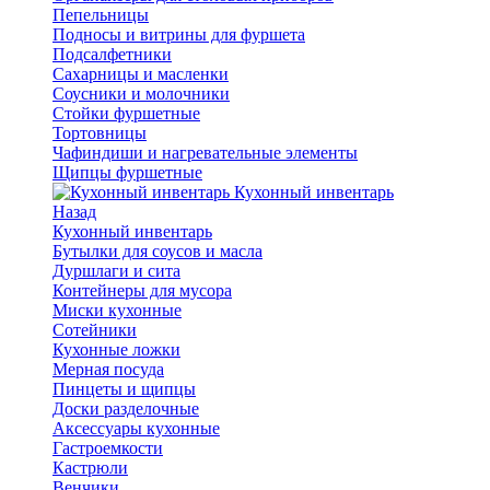
Пепельницы
Подносы и витрины для фуршета
Подсалфетники
Сахарницы и масленки
Соусники и молочники
Стойки фуршетные
Тортовницы
Чафиндиши и нагревательные элементы
Щипцы фуршетные
Кухонный инвентарь
Назад
Кухонный инвентарь
Бутылки для соусов и масла
Дуршлаги и сита
Контейнеры для мусора
Миски кухонные
Сотейники
Кухонные ложки
Мерная посуда
Пинцеты и щипцы
Доски разделочные
Аксессуары кухонные
Гастроемкости
Кастрюли
Венчики