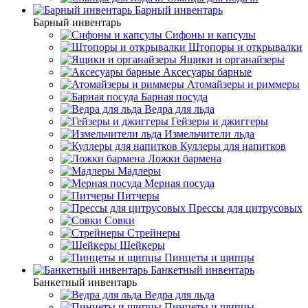
Барный инвентарь
Барный инвентарь
Сифоны и капсулы
Штопоры и открывалки
Ящики и органайзеры
Аксесуары барные
Атомайзеры и риммеры
Барная посуда
Ведра для льда
Гейзеры и джиггеры
Измельчители льда
Куллеры для напитков
Ложки бармена
Мадлеры
Мерная посуда
Питчеры
Прессы для цитрусовых
Совки
Стрейнеры
Шейкеры
Пинцеты и щипцы
Банкетный инвентарь
Банкетный инвентарь
Ведра для льда
Пинцеты и щипцы