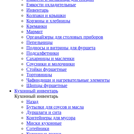
Емкости охладительные
Инвентарь
Колпаки и крышки
Корзины и хлебницы
Креманки
Мармит
Органайзеры для столовых приборов
Пепельницы
Подносы и витрины для фуршета
Подсалфетники
Сахарницы и масленки
Соусники и молочники
Стойки фуршетные
Тортовницы
Чафиндиши и нагревательные элементы
Щипцы фуршетные
Кухонный инвентарь
Кухонный инвентарь
Назад
Бутылки для соусов и масла
Дуршлаги и сита
Контейнеры для мусора
Миски кухонные
Сотейники
Кухонные ложки