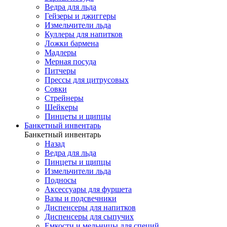
Ведра для льда
Гейзеры и джиггеры
Измельчители льда
Куллеры для напитков
Ложки бармена
Мадлеры
Мерная посуда
Питчеры
Прессы для цитрусовых
Совки
Стрейнеры
Шейкеры
Пинцеты и щипцы
Банкетный инвентарь
Банкетный инвентарь
Назад
Ведра для льда
Пинцеты и щипцы
Измельчители льда
Подносы
Аксессуары для фуршета
Вазы и подсвечники
Диспенсеры для напитков
Диспенсеры для сыпучих
Емкости и мельницы для специй