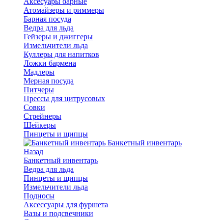
Аксесуары барные
Атомайзеры и риммеры
Барная посуда
Ведра для льда
Гейзеры и джиггеры
Измельчители льда
Куллеры для напитков
Ложки бармена
Мадлеры
Мерная посуда
Питчеры
Прессы для цитрусовых
Совки
Стрейнеры
Шейкеры
Пинцеты и щипцы
Банкетный инвентарь
Назад
Банкетный инвентарь
Ведра для льда
Пинцеты и щипцы
Измельчители льда
Подносы
Аксессуары для фуршета
Вазы и подсвечники