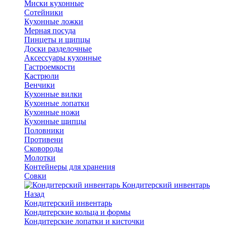
Миски кухонные
Сотейники
Кухонные ложки
Мерная посуда
Пинцеты и щипцы
Доски разделочные
Аксессуары кухонные
Гастроемкости
Кастрюли
Венчики
Кухонные вилки
Кухонные лопатки
Кухонные ножи
Кухонные щипцы
Половники
Противени
Сковороды
Молотки
Контейнеры для хранения
Совки
Кондитерский инвентарь
Назад
Кондитерский инвентарь
Кондитерские кольца и формы
Кондитерские лопатки и кисточки