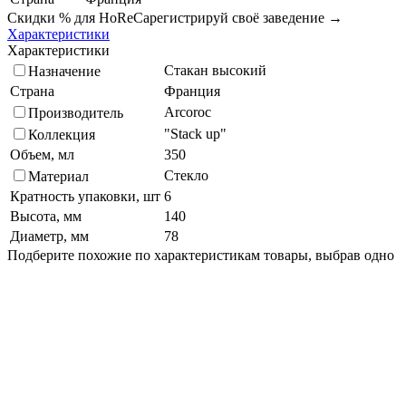
Скидки % для HoReCa
регистрируй своё заведение →
Характеристики
Характеристики
Стакан высокий
Назначение
Страна
Франция
Arcoroc
Производитель
"Stack up"
Коллекция
Объем, мл
350
Стекло
Материал
Кратность упаковки, шт
6
Высота, мм
140
Диаметр, мм
78
Подберите похожие по характеристикам товары, выбрав одно
или несколько свойств
Выбрано:
0
Показать
Спросить менеджера
в Telegram
Задать вопрос о товаре