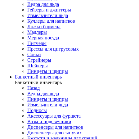
Ведра для льда
Гейзеры и джиггеры
Измельчители льда
Куллеры для напитков
Ложки бармена
Мадлеры
Мерная посуда
Питчеры
Прессы для цитрусовых
Совки
Стрейнеры
Шейкеры
Пинцеты и щипцы
Банкетный инвентарь
Банкетный инвентарь
Назад
Ведра для льда
Пинцеты и щипцы
Измельчители льда
Подносы
Аксессуары для фуршета
Вазы и подсвечники
Диспенсеры для напитков
Диспенсеры для сыпучих
Емкости и мельницы для специй