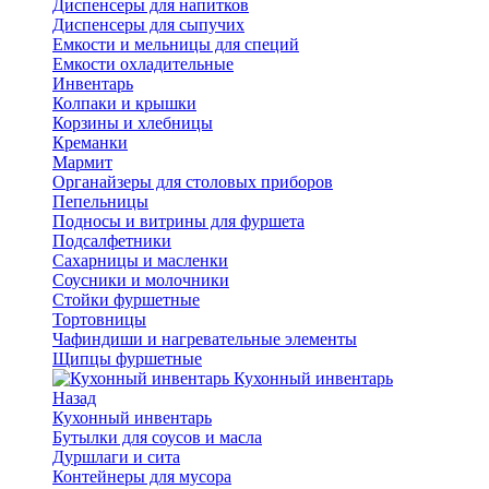
Диспенсеры для напитков
Диспенсеры для сыпучих
Емкости и мельницы для специй
Емкости охладительные
Инвентарь
Колпаки и крышки
Корзины и хлебницы
Креманки
Мармит
Органайзеры для столовых приборов
Пепельницы
Подносы и витрины для фуршета
Подсалфетники
Сахарницы и масленки
Соусники и молочники
Стойки фуршетные
Тортовницы
Чафиндиши и нагревательные элементы
Щипцы фуршетные
Кухонный инвентарь
Назад
Кухонный инвентарь
Бутылки для соусов и масла
Дуршлаги и сита
Контейнеры для мусора