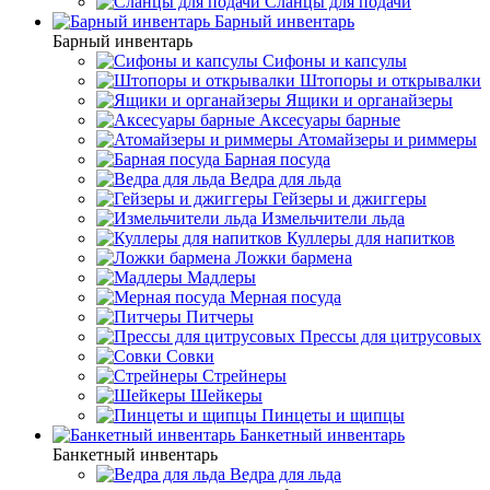
Сланцы для подачи
Барный инвентарь
Барный инвентарь
Сифоны и капсулы
Штопоры и открывалки
Ящики и органайзеры
Аксесуары барные
Атомайзеры и риммеры
Барная посуда
Ведра для льда
Гейзеры и джиггеры
Измельчители льда
Куллеры для напитков
Ложки бармена
Мадлеры
Мерная посуда
Питчеры
Прессы для цитрусовых
Совки
Стрейнеры
Шейкеры
Пинцеты и щипцы
Банкетный инвентарь
Банкетный инвентарь
Ведра для льда