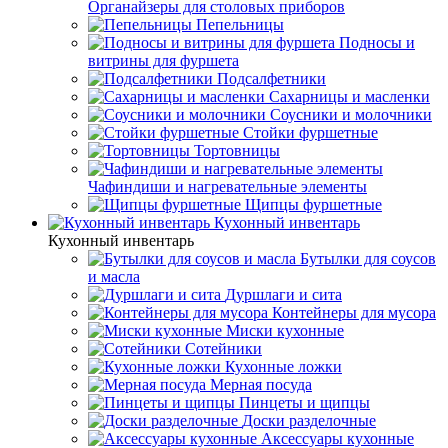
Органайзеры для столовых приборов
Пепельницы
Подносы и
витрины для фуршета
Подсалфетники
Сахарницы и масленки
Соусники и молочники
Стойки фуршетные
Тортовницы
Чафиндиши и нагревательные элементы
Щипцы фуршетные
Кухонный инвентарь
Кухонный инвентарь
Бутылки для соусов
и масла
Дуршлаги и сита
Контейнеры для мусора
Миски кухонные
Сотейники
Кухонные ложки
Мерная посуда
Пинцеты и щипцы
Доски разделочные
Аксессуары кухонные