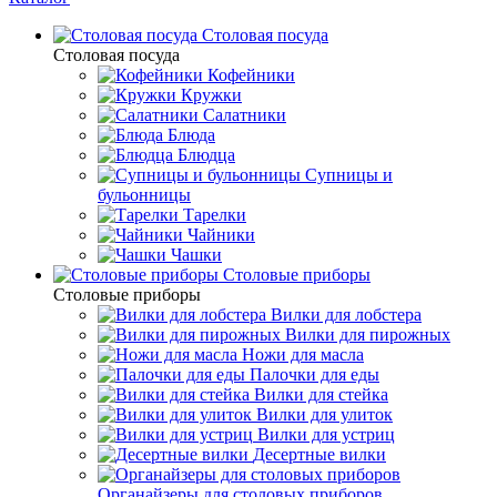
Столовая посуда
Столовая посуда
Кофейники
Кружки
Салатники
Блюда
Блюдца
Супницы и
бульонницы
Тарелки
Чайники
Чашки
Cтоловые приборы
Cтоловые приборы
Вилки для лобстера
Вилки для пирожных
Ножи для масла
Палочки для еды
Вилки для стейка
Вилки для улиток
Вилки для устриц
Десертные вилки
Органайзеры для столовых приборов