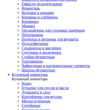
Емкости охладительные
Инвентарь
Колпаки и крышки
Корзины и хлебницы
Креманки
Мармит
Органайзеры для столовых приборов
Пепельницы
Подносы и витрины для фуршета
Подсалфетники
Сахарницы и масленки
Соусники и молочники
Стойки фуршетные
Тортовницы
Чафиндиши и нагревательные элементы
Щипцы фуршетные
Кухонный инвентарь
Кухонный инвентарь
Назад
Бутылки для соусов и масла
Дуршлаги и сита
Контейнеры для мусора
Миски кухонные
Сотейники
Кухонные ложки