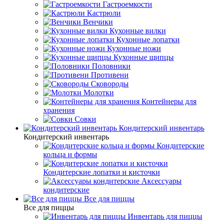
Гастроемкости
Кастрюли
Венчики
Кухонные вилки
Кухонные лопатки
Кухонные ножи
Кухонные щипцы
Половники
Противени
Сковороды
Молотки
Контейнеры для
хранения
Совки
Кондитерский инвентарь
Кондитерский инвентарь
Кондитерские
кольца и формы
Кондитерские лопатки и кисточки
Аксессуары
кондитерские
Все для пиццы
Все для пиццы
Инвентарь для пиццы