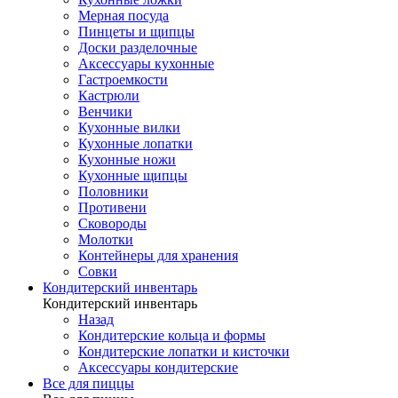
Мерная посуда
Пинцеты и щипцы
Доски разделочные
Аксессуары кухонные
Гастроемкости
Кастрюли
Венчики
Кухонные вилки
Кухонные лопатки
Кухонные ножи
Кухонные щипцы
Половники
Противени
Сковороды
Молотки
Контейнеры для хранения
Совки
Кондитерский инвентарь
Кондитерский инвентарь
Назад
Кондитерские кольца и формы
Кондитерские лопатки и кисточки
Аксессуары кондитерские
Все для пиццы