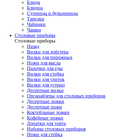
Блюда
Блюдца
Супницы и бульонницы
Тарелки
Чайники
Чашки
Cтоловые приборы
Cтоловые приборы
Назад
Вилки для лобстера
Вилки для пирожных
Ножи для масла
Палочки для еды
Вилки для стейка
Вилки для улиток
Вилки для устриц
Десертные вилки
Органайзеры для столовых приборов
Десертные ложки
Десертные ножи
Коктейльные ложки
Кофейные ложки
Лопатки для торта
Наборы столовых приборов
Ножи для стейка