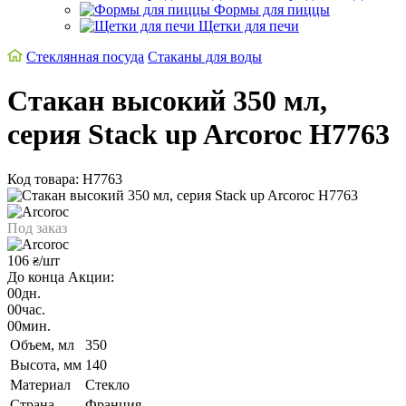
Формы для пиццы
Щетки для печи
Стеклянная посуда
Стаканы для воды
Стакан высокий 350 мл,
серия Stack up Arcoroc H7763
Код товара: H7763
Под заказ
106
/шт
₴
До конца Акции:
00
дн.
00
час.
00
мин.
Объем, мл
350
Высота, мм
140
Материал
Стекло
Страна
Франция