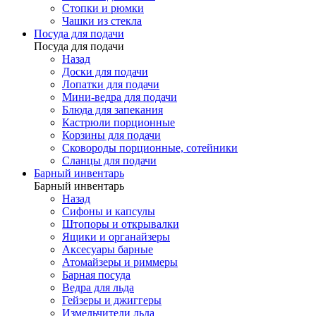
Стопки и рюмки
Чашки из стекла
Посуда для подачи
Посуда для подачи
Назад
Доски для подачи
Лопатки для подачи
Мини-ведра для подачи
Блюда для запекания
Кастрюли порционные
Корзины для подачи
Сковороды порционные, сотейники
Сланцы для подачи
Барный инвентарь
Барный инвентарь
Назад
Сифоны и капсулы
Штопоры и открывалки
Ящики и органайзеры
Аксесуары барные
Атомайзеры и риммеры
Барная посуда
Ведра для льда
Гейзеры и джиггеры
Измельчители льда