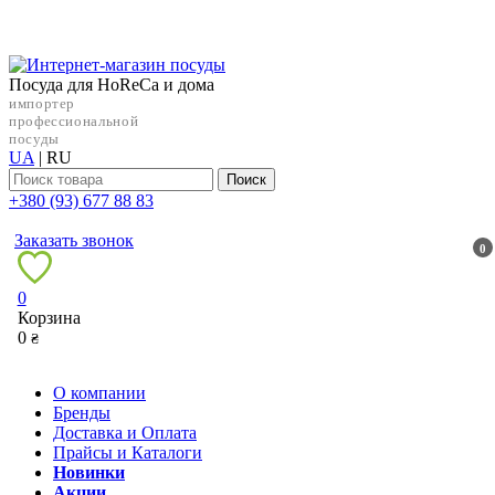
Посуда для HoReCa и дома
импортер
профессиональной
посуды
UA
|
RU
Поиск
+38‎0 (93) 677 88 83
Заказать звонок
0
0
Корзина
0
₴
О компании
Бренды
Доставка и Оплата
Прайсы и Каталоги
Новинки
Акции