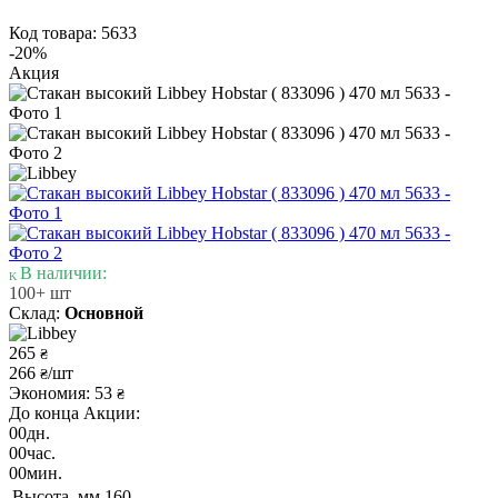
Код товара: 5633
-20%
Акция
В наличии:
100+ шт
Склад:
Основной
265
₴
266
/шт
₴
Экономия: 53
₴
До конца Акции:
00
дн.
00
час.
00
мин.
Высота, мм
160