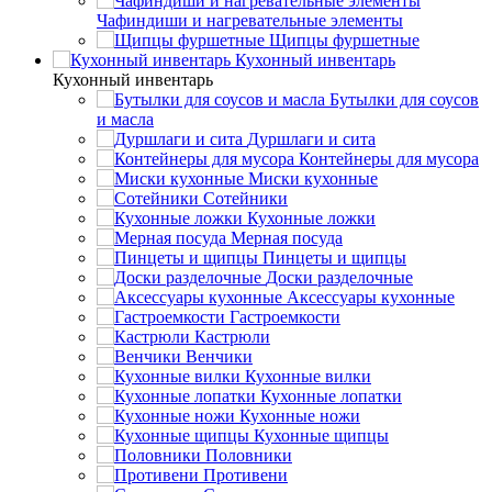
Чафиндиши и нагревательные элементы
Щипцы фуршетные
Кухонный инвентарь
Кухонный инвентарь
Бутылки для соусов
и масла
Дуршлаги и сита
Контейнеры для мусора
Миски кухонные
Сотейники
Кухонные ложки
Мерная посуда
Пинцеты и щипцы
Доски разделочные
Аксессуары кухонные
Гастроемкости
Кастрюли
Венчики
Кухонные вилки
Кухонные лопатки
Кухонные ножи
Кухонные щипцы
Половники
Противени