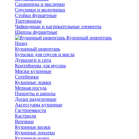
Сахарницы и масленки
Соусники и молочники
Стойки фуршетные
Тортовницы
Чафиндиши и нагревательные элементы
Щипцы фуршетные
Кухонный инвентарь
Назад
Кухонный инвентарь
Бутылки для соусов и масла
Дуршлаги и сита
Контейнеры для мусора
Миски кухонные
Сотейники
Кухонные ложки
Мерная посуда
Пинцеты и щипцы
Доски разделочные
Аксессуары кухонные
Гастроемкости
Кастрюли
Венчики
Кухонные вилки
Кухонные лопатки
Кухонные ножи