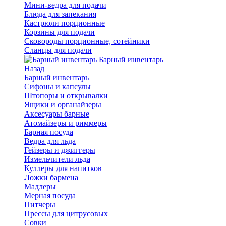
Мини-ведра для подачи
Блюда для запекания
Кастрюли порционные
Корзины для подачи
Сковороды порционные, сотейники
Сланцы для подачи
Барный инвентарь
Назад
Барный инвентарь
Сифоны и капсулы
Штопоры и открывалки
Ящики и органайзеры
Аксесуары барные
Атомайзеры и риммеры
Барная посуда
Ведра для льда
Гейзеры и джиггеры
Измельчители льда
Куллеры для напитков
Ложки бармена
Мадлеры
Мерная посуда
Питчеры
Прессы для цитрусовых
Совки