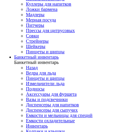
Куллеры для напитков
Ложки бармена
Мадлеры
Мерная посуда
Питчеры
Прессы для цитрусовых
Совки
Стрейнеры
Шейкеры
Пинцеты и щипцы
Банкетный инвентарь
Банкетный инвентарь
Назад
Ведра для льда
Пинцеты и щипцы
Измельчители льда
Подносы
Аксессуары для фуршета
Вазы и подсвечники
Диспенсеры для напитков
Диспенсеры для сыпучих
Емкости и мельницы для специй
Емкости охладительные
Инвентарь
Колпаки и крышки