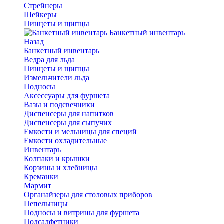
Стрейнеры
Шейкеры
Пинцеты и щипцы
Банкетный инвентарь
Назад
Банкетный инвентарь
Ведра для льда
Пинцеты и щипцы
Измельчители льда
Подносы
Аксессуары для фуршета
Вазы и подсвечники
Диспенсеры для напитков
Диспенсеры для сыпучих
Емкости и мельницы для специй
Емкости охладительные
Инвентарь
Колпаки и крышки
Корзины и хлебницы
Креманки
Мармит
Органайзеры для столовых приборов
Пепельницы
Подносы и витрины для фуршета
Подсалфетники