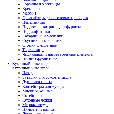
Корзины и хлебницы
Креманки
Мармит
Органайзеры для столовых приборов
Пепельницы
Подносы и витрины для фуршета
Подсалфетники
Сахарницы и масленки
Соусники и молочники
Стойки фуршетные
Тортовницы
Чафиндиши и нагревательные элементы
Щипцы фуршетные
Кухонный инвентарь
Кухонный инвентарь
Назад
Бутылки для соусов и масла
Дуршлаги и сита
Контейнеры для мусора
Миски кухонные
Сотейники
Кухонные ложки
Мерная посуда
Пинцеты и щипцы
Доски разделочные