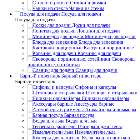
Стопки и рюмки
Чашки из стекла
Посуда для подачи
Посуда для подачи
Доски для подачи
Лопатки для подачи
Мини-ведра для подачи
Блюда для запекания
Кастрюли порционные
Корзины для подачи
Сковороды
порционные, сотейники
Сланцы для подачи
Барный инвентарь
Барный инвентарь
Сифоны и капсулы
Штопоры и открывалки
Ящики и органайзеры
Аксесуары барные
Атомайзеры и риммеры
Барная посуда
Ведра для льда
Гейзеры и джиггеры
Измельчители льда
Куллеры для напитков