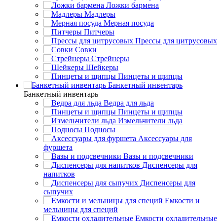
Ложки бармена
Мадлеры
Мерная посуда
Питчеры
Прессы для цитрусовых
Совки
Стрейнеры
Шейкеры
Пинцеты и щипцы
Банкетный инвентарь
Банкетный инвентарь
Ведра для льда
Пинцеты и щипцы
Измельчители льда
Подносы
Аксессуары для
фуршета
Вазы и подсвечники
Диспенсеры для
напитков
Диспенсеры для
сыпучих
Емкости и
мельницы для специй
Емкости охладительные