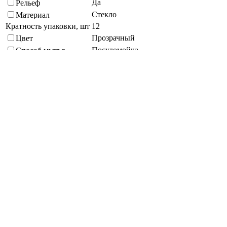
Да
Рельеф
Стекло
Материал
Кратность упаковки, шт
12
Прозрачный
Цвет
Посудомойка
Способ мытья
Высота, мм
160
Диаметр, мм
85
Подберите похожие по характеристикам товары, выбрав одно
или несколько свойств
Выбрано:
0
Показать
Спросить менеджера
в Telegram
Задать вопрос о товаре