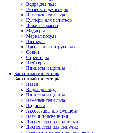
Ведра для льда
Гейзеры и джиггеры
Измельчители льда
Куллеры для напитков
Ложки бармена
Мадлеры
Мерная посуда
Питчеры
Прессы для цитрусовых
Совки
Стрейнеры
Шейкеры
Пинцеты и щипцы
Банкетный инвентарь
Банкетный инвентарь
Назад
Ведра для льда
Пинцеты и щипцы
Измельчители льда
Подносы
Аксессуары для фуршета
Вазы и подсвечники
Диспенсеры для напитков
Диспенсеры для сыпучих
Емкости и мельницы для специй