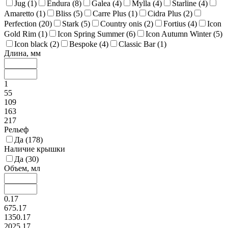
Jug (
1
)
Endura (
8
)
Galea (
4
)
Mylla (
4
)
Starline (
4
)
Amaretto (
1
)
Bliss (
5
)
Carre Plus (
1
)
Cidra Plus (
2
)
Perfection (
20
)
Stark (
5
)
Country onis (
2
)
Fortius (
4
)
Icon
Gold Rim (
1
)
Icon Spring Summer (
6
)
Icon Autumn Winter (
5
)
Icon black (
2
)
Bespoke (
4
)
Classic Bar (
1
)
Длина, мм
1
55
109
163
217
Рельеф
Да (
178
)
Наличие крышки
Да (
30
)
Объем, мл
0.17
675.17
1350.17
2025.17