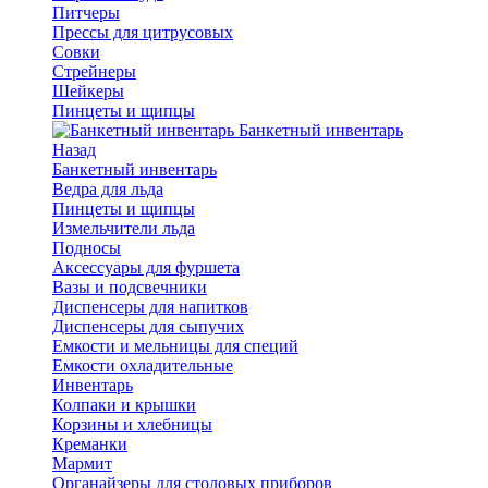
Питчеры
Прессы для цитрусовых
Совки
Стрейнеры
Шейкеры
Пинцеты и щипцы
Банкетный инвентарь
Назад
Банкетный инвентарь
Ведра для льда
Пинцеты и щипцы
Измельчители льда
Подносы
Аксессуары для фуршета
Вазы и подсвечники
Диспенсеры для напитков
Диспенсеры для сыпучих
Емкости и мельницы для специй
Емкости охладительные
Инвентарь
Колпаки и крышки
Корзины и хлебницы
Креманки
Мармит
Органайзеры для столовых приборов