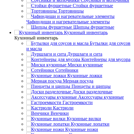
Соусники и молочники
Стойки фуршетные
Тортовницы
Чафиндиши и нагревательные элементы
Щипцы фуршетные
Кухонный инвентарь
Кухонный инвентарь
Бутылки для соусов
и масла
Дуршлаги и сита
Контейнеры для мусора
Миски кухонные
Сотейники
Кухонные ложки
Мерная посуда
Пинцеты и щипцы
Доски разделочные
Аксессуары кухонные
Гастроемкости
Кастрюли
Венчики
Кухонные вилки
Кухонные лопатки
Кухонные ножи