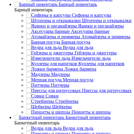
Барный инвентарь
Барный инвентарь
Сифоны и капсулы
Штопоры и открывалки
Ящики и органайзеры
Аксесуары барные
Атомайзеры и риммеры
Барная посуда
Ведра для льда
Гейзеры и джиггеры
Измельчители льда
Куллеры для напитков
Ложки бармена
Мадлеры
Мерная посуда
Питчеры
Прессы для цитрусовых
Совки
Стрейнеры
Шейкеры
Пинцеты и щипцы
Банкетный инвентарь
Банкетный инвентарь
Ведра для льда
Пинцеты и щипцы