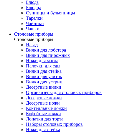
Блюда
Блюдца
Супницы и бульонницы
Тарелки
Чайники
Чашки
Cтоловые приборы
Cтоловые приборы
Назад
Вилки для лобстера
Вилки для пирожных
Ножи для масла
Палочки для еды
Вилки для стейка
Вилки для улиток
Вилки для устриц
Десертные вилки
Органайзеры для столовых приборов
Десертные ложки
Десертные ножи
Коктейльные ложки
Кофейные ложки
Лопатки для торта
Наборы столовых приборов
Ножи для стейка