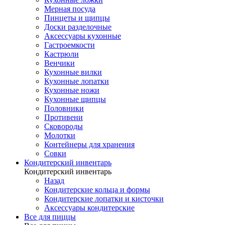
Мерная посуда
Пинцеты и щипцы
Доски разделочные
Аксессуары кухонные
Гастроемкости
Кастрюли
Венчики
Кухонные вилки
Кухонные лопатки
Кухонные ножи
Кухонные щипцы
Половники
Противени
Сковороды
Молотки
Контейнеры для хранения
Совки
Кондитерский инвентарь
Кондитерский инвентарь
Назад
Кондитерские кольца и формы
Кондитерские лопатки и кисточки
Аксессуары кондитерские
Все для пиццы