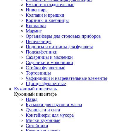
Емкости охладительные
Инвентарь
Колпаки и крышки
Корзины и хлебницы
Креманки
Мармит
Органайзеры для столовых приборов
Пепельницы
Подносы и витрины для фуршета
Подсалфетники
Сахарницы и масленки
Соусники и молочники
Стойки фуршетные
Тортовницы
Чафиндиши и нагревательные элементы
Щипцы фуршетные
Кухонный инвентарь
Кухонный инвентарь
Назад
Бутылки для соусов и масла
Дуршлаги и сита
Контейнеры для мусора
Миски кухонные
Сотейники
Кухонные ложки