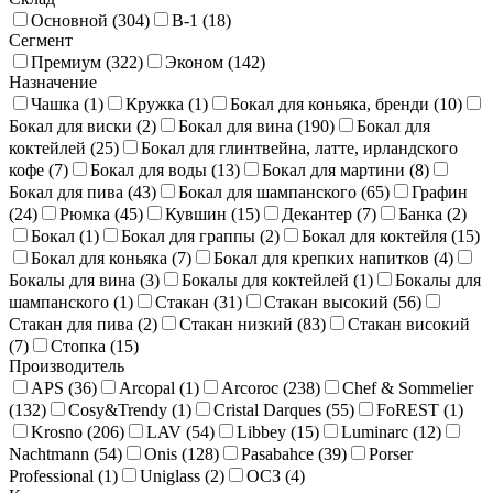
Основной (
304
)
В-1 (
18
)
Сегмент
Премиум (
322
)
Эконом (
142
)
Назначение
Чашка (
1
)
Кружка (
1
)
Бокал для коньяка, бренди (
10
)
Бокал для виски (
2
)
Бокал для вина (
190
)
Бокал для
коктейлей (
25
)
Бокал для глинтвейна, латте, ирландского
кофе (
7
)
Бокал для воды (
13
)
Бокал для мартини (
8
)
Бокал для пива (
43
)
Бокал для шампанского (
65
)
Графин
(
24
)
Рюмка (
45
)
Кувшин (
15
)
Декантер (
7
)
Банка (
2
)
Бокал (
1
)
Бокал для граппы (
2
)
Бокал для коктейля (
15
)
Бокал для коньяка (
7
)
Бокал для крепких напитков (
4
)
Бокалы для вина (
3
)
Бокалы для коктейлей (
1
)
Бокалы для
шампанского (
1
)
Стакан (
31
)
Стакан высокий (
56
)
Стакан для пива (
2
)
Стакан низкий (
83
)
Стакан високий
(
7
)
Стопка (
15
)
Производитель
APS (
36
)
Arcopal (
1
)
Arcoroc (
238
)
Chef & Sommelier
(
132
)
Cosy&Trendy (
1
)
Cristal Darques (
55
)
FoREST (
1
)
Krosno (
206
)
LAV (
54
)
Libbey (
15
)
Luminarc (
12
)
Nachtmann (
54
)
Onis (
128
)
Pasabahce (
39
)
Porser
Professional (
1
)
Uniglass (
2
)
ОСЗ (
4
)