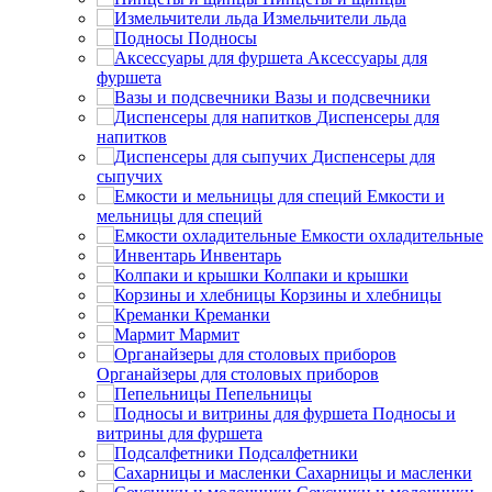
Измельчители льда
Подносы
Аксессуары для
фуршета
Вазы и подсвечники
Диспенсеры для
напитков
Диспенсеры для
сыпучих
Емкости и
мельницы для специй
Емкости охладительные
Инвентарь
Колпаки и крышки
Корзины и хлебницы
Креманки
Мармит
Органайзеры для столовых приборов
Пепельницы
Подносы и
витрины для фуршета
Подсалфетники
Сахарницы и масленки