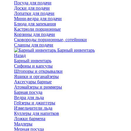
Посуда для подачи
Доски для подачи
Лопатки для подачи
Мини-ведра для подачи
Блюда для запекания
Кастрюли порционные
Корзины для подачи
Сковороды порционные, сотейники
Сланцы для подачи
Барный инвентарь
Назад
Барный инвентарь
Сифоны и капсулы
Штопоры и открывалки
Ящики и органайзеры
Аксесуары барные
Атомайзеры и риммеры
Барная посуда
Ведра для льда
Гейзеры и джиггеры
Измельчители льда
Куллеры для напитков
Ложки бармена
Мадлеры
Мерная посуда