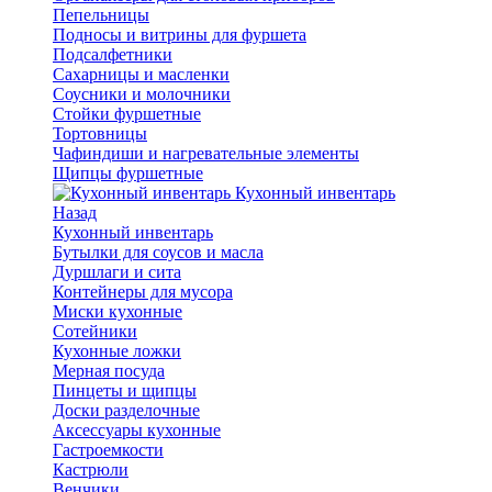
Пепельницы
Подносы и витрины для фуршета
Подсалфетники
Сахарницы и масленки
Соусники и молочники
Стойки фуршетные
Тортовницы
Чафиндиши и нагревательные элементы
Щипцы фуршетные
Кухонный инвентарь
Назад
Кухонный инвентарь
Бутылки для соусов и масла
Дуршлаги и сита
Контейнеры для мусора
Миски кухонные
Сотейники
Кухонные ложки
Мерная посуда
Пинцеты и щипцы
Доски разделочные
Аксессуары кухонные
Гастроемкости
Кастрюли
Венчики