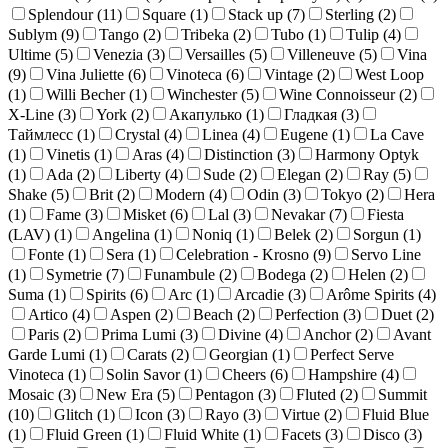
Splendour (
11
)
Square (
1
)
Stack up (
7
)
Sterling (
2
)
Sublym (
9
)
Tango (
2
)
Tribeka (
2
)
Tubo (
1
)
Tulip (
4
)
Ultime (
5
)
Venezia (
3
)
Versailles (
5
)
Villeneuve (
5
)
Vina
(
9
)
Vina Juliette (
6
)
Vinoteca (
6
)
Vintage (
2
)
West Loop
(
1
)
Willi Becher (
1
)
Winchester (
5
)
Wine Connoisseur (
2
)
X-Line (
3
)
York (
2
)
Акапулько (
1
)
Гладкая (
3
)
Таймлесс (
1
)
Crystal (
4
)
Linea (
4
)
Eugene (
1
)
La Cave
(
1
)
Vinetis (
1
)
Aras (
4
)
Distinction (
3
)
Harmony Optyk
(
1
)
Ada (
2
)
Liberty (
4
)
Sude (
2
)
Elegan (
2
)
Ray (
5
)
Shake (
5
)
Brit (
2
)
Modern (
4
)
Odin (
3
)
Tokyo (
2
)
Hera
(
1
)
Fame (
3
)
Misket (
6
)
Lal (
3
)
Nevakar (
7
)
Fiesta
(LAV) (
1
)
Angelina (
1
)
Noniq (
1
)
Belek (
2
)
Sorgun (
1
)
Fonte (
1
)
Sera (
1
)
Celebration - Krosno (
9
)
Servo Line
(
1
)
Symetrie (
7
)
Funambule (
2
)
Bodega (
2
)
Helen (
2
)
Suma (
1
)
Spirits (
6
)
Arc (
1
)
Arcadie (
3
)
Arôme Spirits (
4
)
Artico (
4
)
Aspen (
2
)
Beach (
2
)
Perfection (
3
)
Duet (
2
)
Paris (
2
)
Prima Lumi (
3
)
Divine (
4
)
Anchor (
2
)
Avant
Garde Lumi (
1
)
Carats (
2
)
Georgian (
1
)
Perfect Serve
Vinoteca (
1
)
Solin Savor (
1
)
Cheers (
6
)
Hampshire (
4
)
Mosaic (
3
)
New Era (
5
)
Pentagon (
3
)
Fluted (
2
)
Summit
(
10
)
Glitch (
1
)
Icon (
3
)
Rayo (
3
)
Virtue (
2
)
Fluid Blue
(
1
)
Fluid Green (
1
)
Fluid White (
1
)
Facets (
3
)
Disco (
3
)