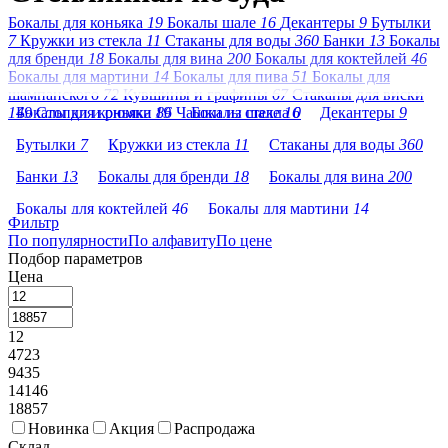
Бокалы для коньяка
19
Бокалы шале
16
Декантеры
9
Бутылки
7
Кружки из стекла
11
Стаканы для воды
360
Банки
13
Бокалы
для бренди
18
Бокалы для вина
200
Бокалы для коктейлей
46
Бокалы для мартини
14
Бокалы для пива
51
Бокалы для
шампанского
72
Кувшины и графины
67
Стаканы для виски
149
Бокалы для коньяка
Стопки и рюмки
19
86
Чашки из стекла
Бокалы шале
16
0
Декантеры
9
Бутылки
7
Кружки из стекла
11
Стаканы для воды
360
Банки
13
Бокалы для бренди
18
Бокалы для вина
200
Бокалы для коктейлей
46
Бокалы для мартини
14
Фильтр
По популярности
Бокалы для пива
По алфавиту
51
Бокалы для шампанского
По цене
72
Подбор параметров
Кувшины и графины
67
Стаканы для виски
149
Цена
Стопки и рюмки
86
Чашки из стекла
0
12
4723
9435
14146
18857
Новинка
Акция
Распродажа
Склад