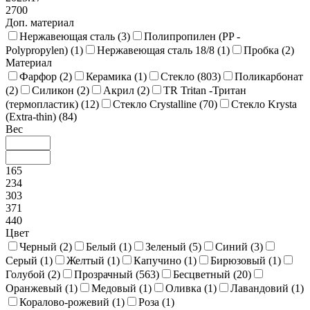
2700
Доп. материал
Нержавеющая сталь (
3
)
Полипропилен (PP -
Polypropylen) (
1
)
Нержавеющая сталь 18/8 (
1
)
Пробка (
2
)
Материал
Фарфор (
2
)
Керамика (
1
)
Стекло (
803
)
Поликарбонат
(
2
)
Силикон (
2
)
Акрил (
2
)
TR Tritan -Тритан
(термопластик) (
12
)
Стекло Crystalline (
70
)
Стекло Krysta
(Extra-thin) (
84
)
Вес
165
234
303
371
440
Цвет
Черный (
2
)
Белый (
1
)
Зеленый (
5
)
Синий (
3
)
Серый (
1
)
Желтый (
1
)
Капучино (
1
)
Бирюзовый (
1
)
Голубой (
2
)
Прозрачный (
563
)
Бесцветный (
20
)
Оранжевый (
1
)
Медовый (
1
)
Оливка (
1
)
Лавандовий (
1
)
Коралово-рожевий (
1
)
Роза (
1
)