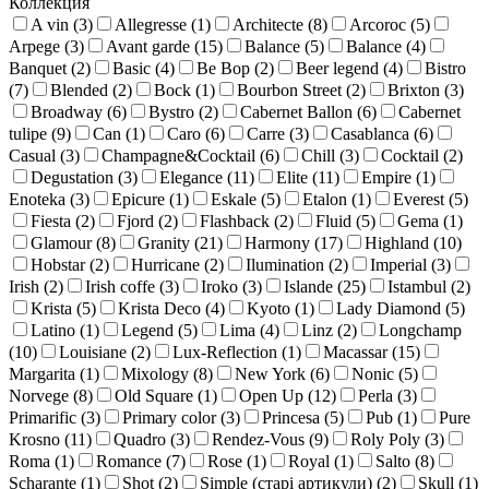
Коллекция
A vin (
3
)
Allegresse (
1
)
Architecte (
8
)
Arcoroc (
5
)
Arpege (
3
)
Avant garde (
15
)
Balance (
5
)
Balance (
4
)
Banquet (
2
)
Basic (
4
)
Be Bop (
2
)
Beer legend (
4
)
Bistro
(
7
)
Blended (
2
)
Bock (
1
)
Bourbon Street (
2
)
Brixton (
3
)
Broadway (
6
)
Bystro (
2
)
Cabernet Ballon (
6
)
Cabernet
tulipe (
9
)
Can (
1
)
Caro (
6
)
Carre (
3
)
Casablanca (
6
)
Casual (
3
)
Champagne&Cocktail (
6
)
Chill (
3
)
Cocktail (
2
)
Degustation (
3
)
Elegance (
11
)
Elite (
11
)
Empire (
1
)
Enoteka (
3
)
Epicure (
1
)
Eskale (
5
)
Etalon (
1
)
Everest (
5
)
Fiesta (
2
)
Fjord (
2
)
Flashback (
2
)
Fluid (
5
)
Gema (
1
)
Glamour (
8
)
Granity (
21
)
Harmony (
17
)
Highland (
10
)
Hobstar (
2
)
Hurricane (
2
)
Ilumination (
2
)
Imperial (
3
)
Irish (
2
)
Irish coffe (
3
)
Iroko (
3
)
Islande (
25
)
Istambul (
2
)
Krista (
5
)
Krista Deco (
4
)
Kyoto (
1
)
Lady Diamond (
5
)
Latino (
1
)
Legend (
5
)
Lima (
4
)
Linz (
2
)
Longchamp
(
10
)
Louisiane (
2
)
Lux-Reflection (
1
)
Macassar (
15
)
Margarita (
1
)
Mixology (
8
)
New York (
6
)
Nonic (
5
)
Norvege (
8
)
Old Square (
1
)
Open Up (
12
)
Perla (
3
)
Primarific (
3
)
Primary color (
3
)
Princesa (
5
)
Pub (
1
)
Pure
Krosno (
11
)
Quadro (
3
)
Rendez-Vous (
9
)
Roly Poly (
3
)
Roma (
1
)
Romance (
7
)
Rose (
1
)
Royal (
1
)
Salto (
8
)
Scharante (
1
)
Shot (
2
)
Simple (старі артикули) (
2
)
Skull (
1
)