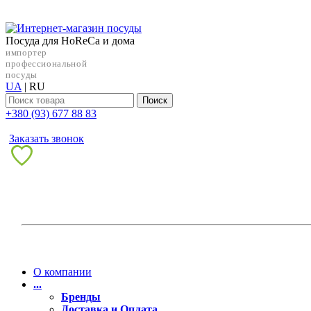
Посуда для HoReCa и дома
импортер
профессиональной
посуды
UA
|
RU
Поиск
+38‎0 (93) 677 88 83
Заказать звонок
О компании
...
Бренды
Доставка и Оплата