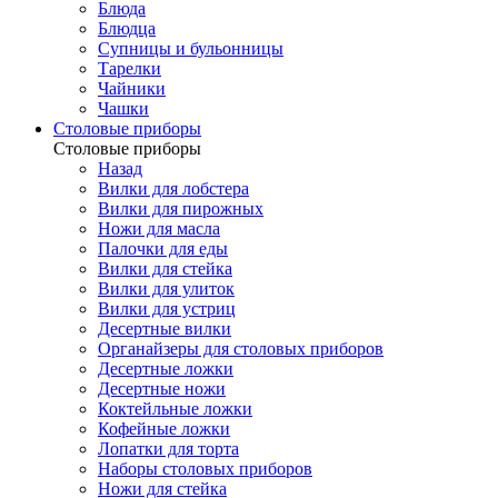
Блюда
Блюдца
Супницы и бульонницы
Тарелки
Чайники
Чашки
Cтоловые приборы
Cтоловые приборы
Назад
Вилки для лобстера
Вилки для пирожных
Ножи для масла
Палочки для еды
Вилки для стейка
Вилки для улиток
Вилки для устриц
Десертные вилки
Органайзеры для столовых приборов
Десертные ложки
Десертные ножи
Коктейльные ложки
Кофейные ложки
Лопатки для торта
Наборы столовых приборов
Ножи для стейка