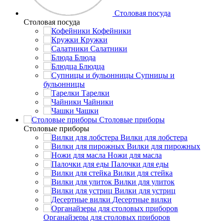
Столовая посуда
Столовая посуда
Кофейники
Кружки
Салатники
Блюда
Блюдца
Супницы и
бульонницы
Тарелки
Чайники
Чашки
Cтоловые приборы
Cтоловые приборы
Вилки для лобстера
Вилки для пирожных
Ножи для масла
Палочки для еды
Вилки для стейка
Вилки для улиток
Вилки для устриц
Десертные вилки
Органайзеры для столовых приборов