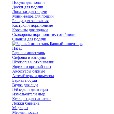
Посуда для подачи
Доски для подачи
Лопатки для подачи
Мини-ведра для подачи
Блюда для запекания
Кастрюли порционные
Корзины для подачи
Сковороды порционные, сотейники
Сланцы для подачи
Барный инвентарь
Назад
Барный инвентарь
Сифоны и капсулы
Штопоры и открывалки
Ящики и органайзеры
Аксесуары барные
Атомайзеры и риммеры
Барная посуда
Ведра для льда
Гейзеры и джиггеры
Измельчители льда
Куллеры для напитков
Ложки бармена
Мадлеры
Мерная посуда