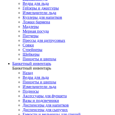
Ведра для льда
Гейзеры и джиггеры
Измельчители льда
Куллеры для напитков
Ложки бармена
Мадлеры
Мерная посуда
Питчеры
Прессы для цитрусовых
Совки
Стрейнеры
Шейкеры
Пинцеты и щипцы
Банкетный инвентарь
Банкетный инвентарь
Назад
Ведра для льда
Пинцеты и щипцы
Измельчители льда
Подносы
Аксессуары для фуршета
Вазы и подсвечники
Диспенсеры для напитков
Диспенсеры для сыпучих
Емкости и мельницы для специй