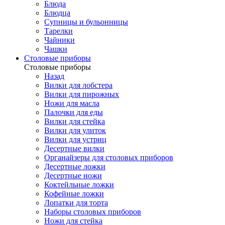
Блюда
Блюдца
Супницы и бульонницы
Тарелки
Чайники
Чашки
Cтоловые приборы
Cтоловые приборы
Назад
Вилки для лобстера
Вилки для пирожных
Ножи для масла
Палочки для еды
Вилки для стейка
Вилки для улиток
Вилки для устриц
Десертные вилки
Органайзеры для столовых приборов
Десертные ложки
Десертные ножи
Коктейльные ложки
Кофейные ложки
Лопатки для торта
Наборы столовых приборов
Ножи для стейка