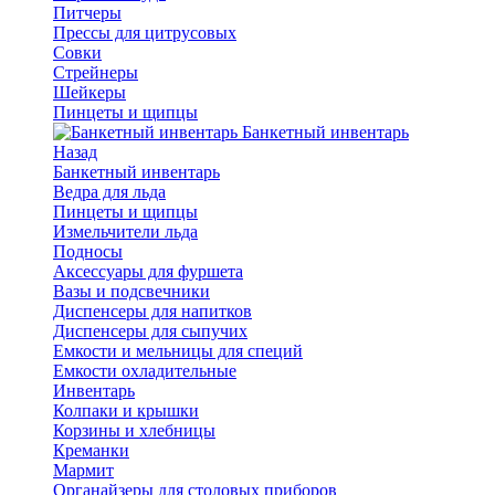
Питчеры
Прессы для цитрусовых
Совки
Стрейнеры
Шейкеры
Пинцеты и щипцы
Банкетный инвентарь
Назад
Банкетный инвентарь
Ведра для льда
Пинцеты и щипцы
Измельчители льда
Подносы
Аксессуары для фуршета
Вазы и подсвечники
Диспенсеры для напитков
Диспенсеры для сыпучих
Емкости и мельницы для специй
Емкости охладительные
Инвентарь
Колпаки и крышки
Корзины и хлебницы
Креманки
Мармит
Органайзеры для столовых приборов