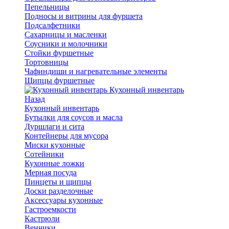
Пепельницы
Подносы и витрины для фуршета
Подсалфетники
Сахарницы и масленки
Соусники и молочники
Стойки фуршетные
Тортовницы
Чафиндиши и нагревательные элементы
Щипцы фуршетные
Кухонный инвентарь
Назад
Кухонный инвентарь
Бутылки для соусов и масла
Дуршлаги и сита
Контейнеры для мусора
Миски кухонные
Сотейники
Кухонные ложки
Мерная посуда
Пинцеты и щипцы
Доски разделочные
Аксессуары кухонные
Гастроемкости
Кастрюли
Венчики