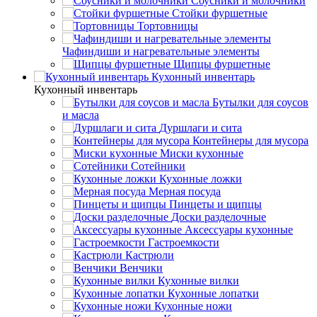
Соусники и молочники
Стойки фуршетные
Тортовницы
Чафиндиши и нагревательные элементы
Щипцы фуршетные
Кухонный инвентарь
Кухонный инвентарь
Бутылки для соусов
и масла
Дуршлаги и сита
Контейнеры для мусора
Миски кухонные
Сотейники
Кухонные ложки
Мерная посуда
Пинцеты и щипцы
Доски разделочные
Аксессуары кухонные
Гастроемкости
Кастрюли
Венчики
Кухонные вилки
Кухонные лопатки
Кухонные ножи