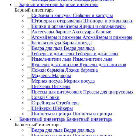
Барный инвентарь
Барный инвентарь
Сифоны и капсулы
Штопоры и открывалки
Ящики и органайзеры
Аксесуары барные
Атомайзеры и риммеры
Барная посуда
Ведра для льда
Гейзеры и джиггеры
Измельчители льда
Куллеры для напитков
Ложки бармена
Мадлеры
Мерная посуда
Питчеры
Прессы для цитрусовых
Совки
Стрейнеры
Шейкеры
Пинцеты и щипцы
Банкетный инвентарь
Банкетный инвентарь
Ведра для льда
Пинцеты и щипцы