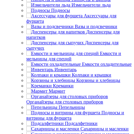
Измельчители льда
Подносы
Аксессуары для
фуршета
Вазы и подсвечники
Диспенсеры для
напитков
Диспенсеры для
сыпучих
Емкости и
мельницы для специй
Емкости охладительные
Инвентарь
Колпаки и крышки
Корзины и хлебницы
Креманки
Мармит
Органайзеры для столовых приборов
Пепельницы
Подносы и
витрины для фуршета
Подсалфетники
Сахарницы и масленки