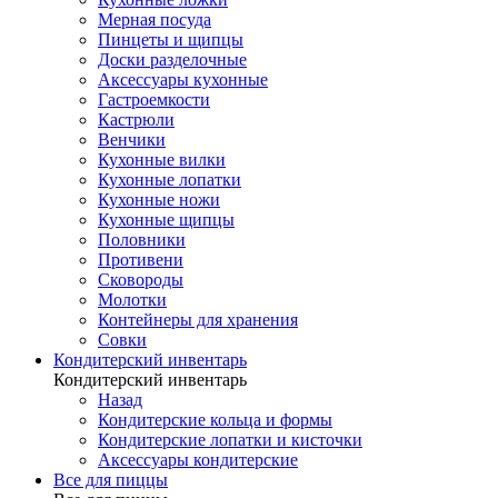
Мерная посуда
Пинцеты и щипцы
Доски разделочные
Аксессуары кухонные
Гастроемкости
Кастрюли
Венчики
Кухонные вилки
Кухонные лопатки
Кухонные ножи
Кухонные щипцы
Половники
Противени
Сковороды
Молотки
Контейнеры для хранения
Совки
Кондитерский инвентарь
Кондитерский инвентарь
Назад
Кондитерские кольца и формы
Кондитерские лопатки и кисточки
Аксессуары кондитерские
Все для пиццы