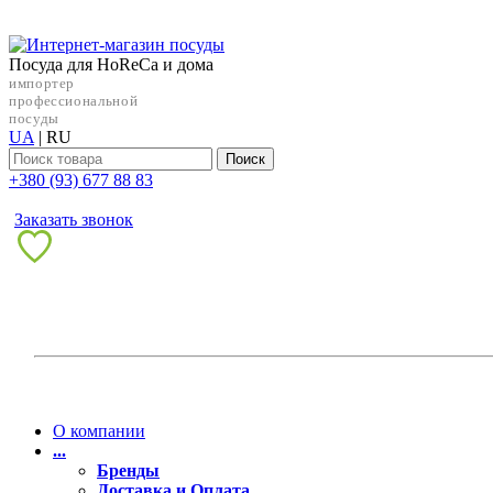
Посуда для HoReCa и дома
импортер
профессиональной
посуды
UA
|
RU
Поиск
+38‎0 (93) 677 88 83
Заказать звонок
О компании
...
Бренды
Доставка и Оплата