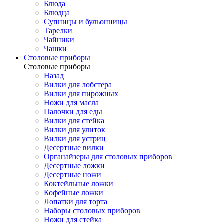
Блюда
Блюдца
Супницы и бульонницы
Тарелки
Чайники
Чашки
Cтоловые приборы
Cтоловые приборы
Назад
Вилки для лобстера
Вилки для пирожных
Ножи для масла
Палочки для еды
Вилки для стейка
Вилки для улиток
Вилки для устриц
Десертные вилки
Органайзеры для столовых приборов
Десертные ложки
Десертные ножи
Коктейльные ложки
Кофейные ложки
Лопатки для торта
Наборы столовых приборов
Ножи для стейка