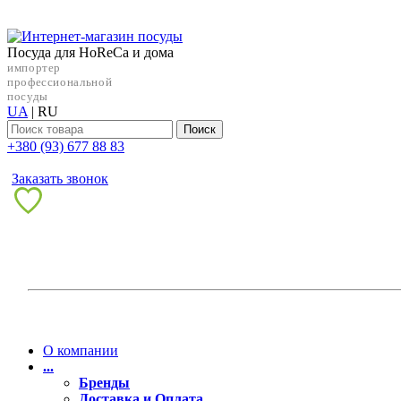
Посуда для HoReCa и дома
импортер
профессиональной
посуды
UA
|
RU
Поиск
+38‎0 (93) 677 88 83
Заказать звонок
О компании
...
Бренды
Доставка и Оплата