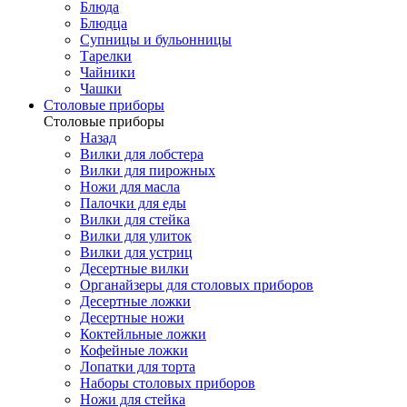
Блюда
Блюдца
Супницы и бульонницы
Тарелки
Чайники
Чашки
Cтоловые приборы
Cтоловые приборы
Назад
Вилки для лобстера
Вилки для пирожных
Ножи для масла
Палочки для еды
Вилки для стейка
Вилки для улиток
Вилки для устриц
Десертные вилки
Органайзеры для столовых приборов
Десертные ложки
Десертные ножи
Коктейльные ложки
Кофейные ложки
Лопатки для торта
Наборы столовых приборов
Ножи для стейка