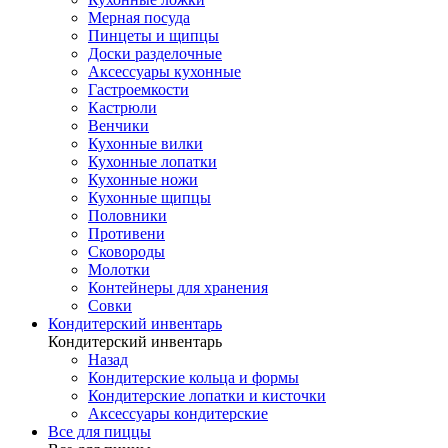
Мерная посуда
Пинцеты и щипцы
Доски разделочные
Аксессуары кухонные
Гастроемкости
Кастрюли
Венчики
Кухонные вилки
Кухонные лопатки
Кухонные ножи
Кухонные щипцы
Половники
Противени
Сковороды
Молотки
Контейнеры для хранения
Совки
Кондитерский инвентарь
Кондитерский инвентарь
Назад
Кондитерские кольца и формы
Кондитерские лопатки и кисточки
Аксессуары кондитерские
Все для пиццы