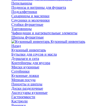
Пепельницы
Подносы и витрины для фуршета
Подсалфетники
Сахарницы и масленки
Соусники и молочники
Стойки фуршетные
Тортовницы
Чафиндиши и нагревательные элементы
Щипцы фуршетные
Кухонный инвентарь
Назад
Кухонный инвентарь
Бутылки для соусов и масла
Дуршлаги и сита
Контейнеры для мусора
Миски кухонные
Сотейники
Кухонные ложки
Мерная посуда
Пинцеты и щипцы
Доски разделочные
Аксессуары кухонные
Гастроемкости
Кастрюли
Венчики