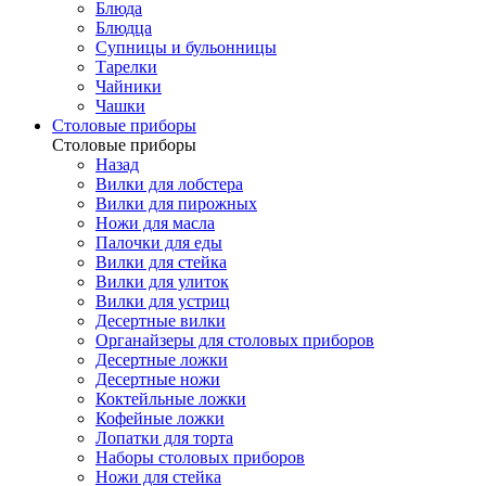
Блюда
Блюдца
Супницы и бульонницы
Тарелки
Чайники
Чашки
Cтоловые приборы
Cтоловые приборы
Назад
Вилки для лобстера
Вилки для пирожных
Ножи для масла
Палочки для еды
Вилки для стейка
Вилки для улиток
Вилки для устриц
Десертные вилки
Органайзеры для столовых приборов
Десертные ложки
Десертные ножи
Коктейльные ложки
Кофейные ложки
Лопатки для торта
Наборы столовых приборов
Ножи для стейка