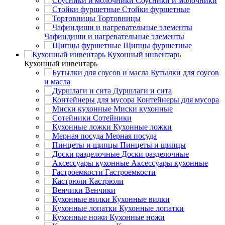
Соусники и молочники
Стойки фуршетные
Тортовницы
Чафиндиши и нагревательные элементы
Щипцы фуршетные
Кухонный инвентарь
Кухонный инвентарь
Бутылки для соусов
и масла
Дуршлаги и сита
Контейнеры для мусора
Миски кухонные
Сотейники
Кухонные ложки
Мерная посуда
Пинцеты и щипцы
Доски разделочные
Аксессуары кухонные
Гастроемкости
Кастрюли
Венчики
Кухонные вилки
Кухонные лопатки
Кухонные ножи