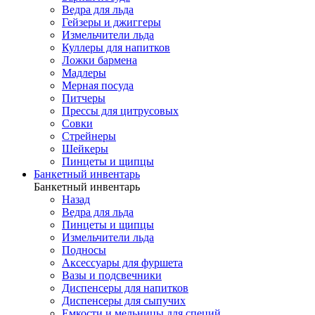
Ведра для льда
Гейзеры и джиггеры
Измельчители льда
Куллеры для напитков
Ложки бармена
Мадлеры
Мерная посуда
Питчеры
Прессы для цитрусовых
Совки
Стрейнеры
Шейкеры
Пинцеты и щипцы
Банкетный инвентарь
Банкетный инвентарь
Назад
Ведра для льда
Пинцеты и щипцы
Измельчители льда
Подносы
Аксессуары для фуршета
Вазы и подсвечники
Диспенсеры для напитков
Диспенсеры для сыпучих
Емкости и мельницы для специй