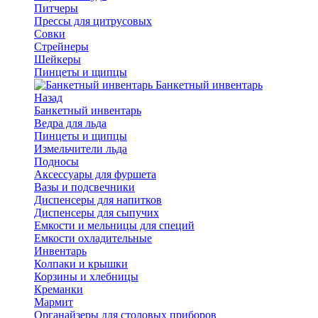
Питчеры
Прессы для цитрусовых
Совки
Стрейнеры
Шейкеры
Пинцеты и щипцы
Банкетный инвентарь
Назад
Банкетный инвентарь
Ведра для льда
Пинцеты и щипцы
Измельчители льда
Подносы
Аксессуары для фуршета
Вазы и подсвечники
Диспенсеры для напитков
Диспенсеры для сыпучих
Емкости и мельницы для специй
Емкости охладительные
Инвентарь
Колпаки и крышки
Корзины и хлебницы
Креманки
Мармит
Органайзеры для столовых приборов