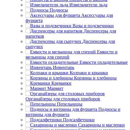
Измельчители льда
Подносы
Аксессуары для
фуршета
Вазы и подсвечники
Диспенсеры для
напитков
Диспенсеры для
сыпучих
Емкости и
мельницы для специй
Емкости охладительные
Инвентарь
Колпаки и крышки
Корзины и хлебницы
Креманки
Мармит
Органайзеры для столовых приборов
Пепельницы
Подносы и
витрины для фуршета
Подсалфетники
Сахарницы и масленки