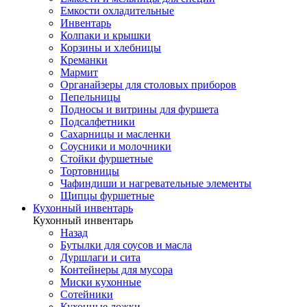
Емкости охладительные
Инвентарь
Колпаки и крышки
Корзины и хлебницы
Креманки
Мармит
Органайзеры для столовых приборов
Пепельницы
Подносы и витрины для фуршета
Подсалфетники
Сахарницы и масленки
Соусники и молочники
Стойки фуршетные
Тортовницы
Чафиндиши и нагревательные элементы
Щипцы фуршетные
Кухонный инвентарь
Кухонный инвентарь
Назад
Бутылки для соусов и масла
Дуршлаги и сита
Контейнеры для мусора
Миски кухонные
Сотейники
Кухонные ложки