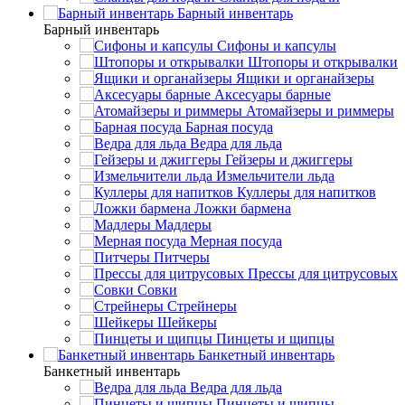
Барный инвентарь
Барный инвентарь
Сифоны и капсулы
Штопоры и открывалки
Ящики и органайзеры
Аксесуары барные
Атомайзеры и риммеры
Барная посуда
Ведра для льда
Гейзеры и джиггеры
Измельчители льда
Куллеры для напитков
Ложки бармена
Мадлеры
Мерная посуда
Питчеры
Прессы для цитрусовых
Совки
Стрейнеры
Шейкеры
Пинцеты и щипцы
Банкетный инвентарь
Банкетный инвентарь
Ведра для льда
Пинцеты и щипцы