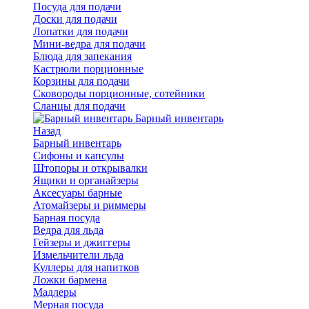
Посуда для подачи
Доски для подачи
Лопатки для подачи
Мини-ведра для подачи
Блюда для запекания
Кастрюли порционные
Корзины для подачи
Сковороды порционные, сотейники
Сланцы для подачи
Барный инвентарь
Назад
Барный инвентарь
Сифоны и капсулы
Штопоры и открывалки
Ящики и органайзеры
Аксесуары барные
Атомайзеры и риммеры
Барная посуда
Ведра для льда
Гейзеры и джиггеры
Измельчители льда
Куллеры для напитков
Ложки бармена
Мадлеры
Мерная посуда