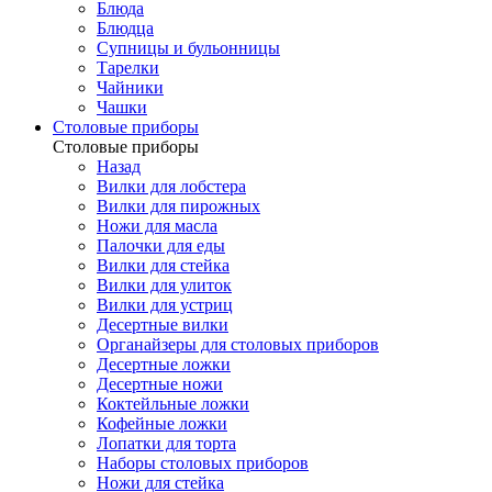
Блюда
Блюдца
Супницы и бульонницы
Тарелки
Чайники
Чашки
Cтоловые приборы
Cтоловые приборы
Назад
Вилки для лобстера
Вилки для пирожных
Ножи для масла
Палочки для еды
Вилки для стейка
Вилки для улиток
Вилки для устриц
Десертные вилки
Органайзеры для столовых приборов
Десертные ложки
Десертные ножи
Коктейльные ложки
Кофейные ложки
Лопатки для торта
Наборы столовых приборов
Ножи для стейка