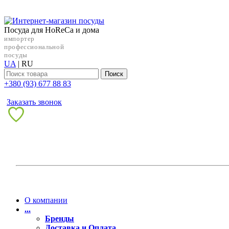
Посуда для HoReCa и дома
импортер
профессиональной
посуды
UA
|
RU
Поиск
+38‎0 (93) 677 88 83
Заказать звонок
О компании
...
Бренды
Доставка и Оплата