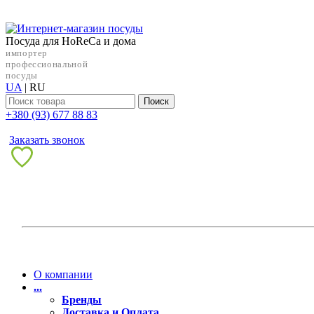
Посуда для HoReCa и дома
импортер
профессиональной
посуды
UA
|
RU
Поиск
+38‎0 (93) 677 88 83
Заказать звонок
О компании
...
Бренды
Доставка и Оплата