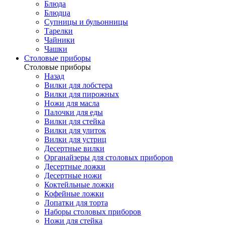
Блюда
Блюдца
Супницы и бульонницы
Тарелки
Чайники
Чашки
Cтоловые приборы
Cтоловые приборы
Назад
Вилки для лобстера
Вилки для пирожных
Ножи для масла
Палочки для еды
Вилки для стейка
Вилки для улиток
Вилки для устриц
Десертные вилки
Органайзеры для столовых приборов
Десертные ложки
Десертные ножи
Коктейльные ложки
Кофейные ложки
Лопатки для торта
Наборы столовых приборов
Ножи для стейка