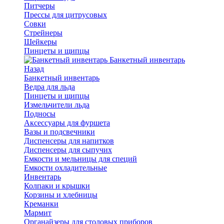
Питчеры
Прессы для цитрусовых
Совки
Стрейнеры
Шейкеры
Пинцеты и щипцы
Банкетный инвентарь
Назад
Банкетный инвентарь
Ведра для льда
Пинцеты и щипцы
Измельчители льда
Подносы
Аксессуары для фуршета
Вазы и подсвечники
Диспенсеры для напитков
Диспенсеры для сыпучих
Емкости и мельницы для специй
Емкости охладительные
Инвентарь
Колпаки и крышки
Корзины и хлебницы
Креманки
Мармит
Органайзеры для столовых приборов