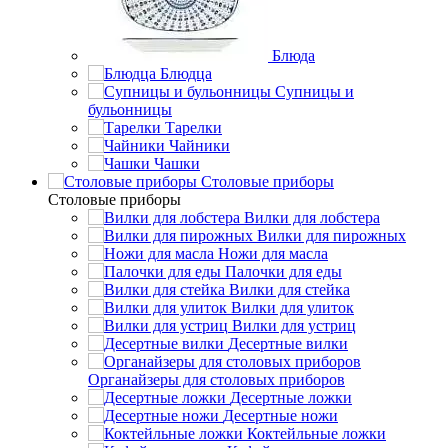
Блюда
Блюдца
Супницы и
бульонницы
Тарелки
Чайники
Чашки
Cтоловые приборы
Cтоловые приборы
Вилки для лобстера
Вилки для пирожных
Ножи для масла
Палочки для еды
Вилки для стейка
Вилки для улиток
Вилки для устриц
Десертные вилки
Органайзеры для столовых приборов
Десертные ложки
Десертные ножи
Коктейльные ложки