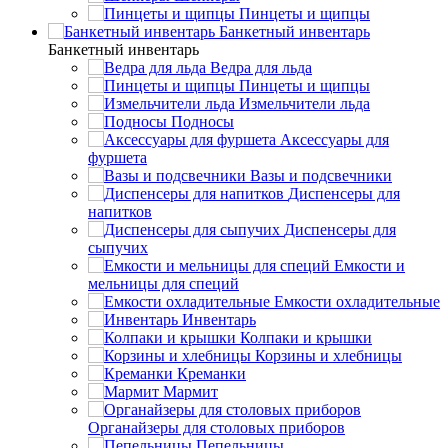
Пинцеты и щипцы
Банкетный инвентарь
Банкетный инвентарь
Ведра для льда
Пинцеты и щипцы
Измельчители льда
Подносы
Аксессуары для
фуршета
Вазы и подсвечники
Диспенсеры для
напитков
Диспенсеры для
сыпучих
Емкости и
мельницы для специй
Емкости охладительные
Инвентарь
Колпаки и крышки
Корзины и хлебницы
Креманки
Мармит
Органайзеры для столовых приборов
Пепельницы