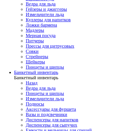
Ведра для льда
Гейзеры и джиггеры
Измельчители льда
Куллеры для напитков
Ложки бармена
Мадлеры
Мерная посуда
Питчеры
Прессы для цитрусовых
Совки
Стрейнеры
Шейкеры
Пинцеты и щипцы
Банкетный инвентарь
Банкетный инвентарь
Назад
Ведра для льда
Пинцеты и щипцы
Измельчители льда
Подносы
Аксессуары для фуршета
Вазы и подсвечники
Диспенсеры для напитков
Диспенсеры для сыпучих
Емкости и мельницы для специй