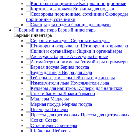
Кастрюли порционные
Корзины для подачи
Сковороды
порционные, сотейники
Сланцы для подачи
Барный инвентарь
Барный инвентарь
Сифоны и капсулы
Штопоры и открывалки
Ящики и органайзеры
Аксесуары барные
Атомайзеры и риммеры
Барная посуда
Ведра для льда
Гейзеры и джиггеры
Измельчители льда
Куллеры для напитков
Ложки бармена
Мадлеры
Мерная посуда
Питчеры
Прессы для цитрусовых
Совки
Стрейнеры
Шейкеры