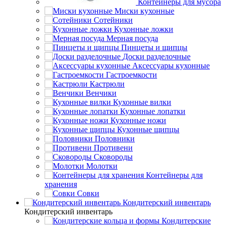
Контейнеры для мусора
Миски кухонные
Сотейники
Кухонные ложки
Мерная посуда
Пинцеты и щипцы
Доски разделочные
Аксессуары кухонные
Гастроемкости
Кастрюли
Венчики
Кухонные вилки
Кухонные лопатки
Кухонные ножи
Кухонные щипцы
Половники
Противени
Сковороды
Молотки
Контейнеры для
хранения
Совки
Кондитерский инвентарь
Кондитерский инвентарь
Кондитерские