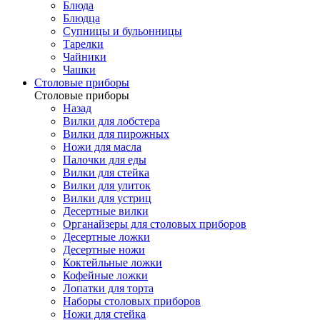
Блюда
Блюдца
Супницы и бульонницы
Тарелки
Чайники
Чашки
Cтоловые приборы
Cтоловые приборы
Назад
Вилки для лобстера
Вилки для пирожных
Ножи для масла
Палочки для еды
Вилки для стейка
Вилки для улиток
Вилки для устриц
Десертные вилки
Органайзеры для столовых приборов
Десертные ложки
Десертные ножи
Коктейльные ложки
Кофейные ложки
Лопатки для торта
Наборы столовых приборов
Ножи для стейка