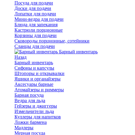
Посуда для подачи
Доски для подачи
Лопатки для подачи
Мини-ведра для подачи
Блюда для запекания
Кастрюли порционные
Корзины для подачи
Сковороды порционные, сотейники
Сланцы для подачи
Барный инвентарь
Назад
Барный инвентарь
Сифоны и капсулы
Штопоры и открывалки
Ящики и органайзеры
Аксесуары барные
Атомайзеры и риммеры
Барная посуда
Ведра для льда
Гейзеры и джиггеры
Измельчители льда
Куллеры для напитков
Ложки бармена
Мадлеры
Мерная посуда