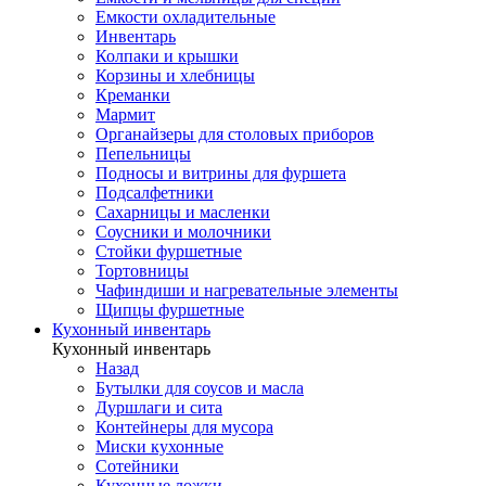
Емкости охладительные
Инвентарь
Колпаки и крышки
Корзины и хлебницы
Креманки
Мармит
Органайзеры для столовых приборов
Пепельницы
Подносы и витрины для фуршета
Подсалфетники
Сахарницы и масленки
Соусники и молочники
Стойки фуршетные
Тортовницы
Чафиндиши и нагревательные элементы
Щипцы фуршетные
Кухонный инвентарь
Кухонный инвентарь
Назад
Бутылки для соусов и масла
Дуршлаги и сита
Контейнеры для мусора
Миски кухонные
Сотейники
Кухонные ложки