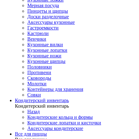
Мерная посуда
Пинцеты и щипцы
Доски разделочные
Аксессуары кухонные
Гастроемкости
Кастрюли
Венчики
Кухонные вилки
Кухонные лопатки
Кухонные ножи
Кухонные щипцы
Половники
Противени
Сковороды
Молотки
Контейнеры для хранения
Совки
Кондитерский инвентарь
Кондитерский инвентарь
Назад
Кондитерские кольца и формы
Кондитерские лопатки и кисточки
Аксессуары кондитерские
Все для пиццы