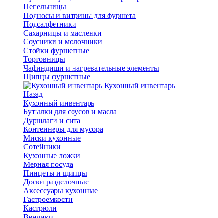
Пепельницы
Подносы и витрины для фуршета
Подсалфетники
Сахарницы и масленки
Соусники и молочники
Стойки фуршетные
Тортовницы
Чафиндиши и нагревательные элементы
Щипцы фуршетные
Кухонный инвентарь
Назад
Кухонный инвентарь
Бутылки для соусов и масла
Дуршлаги и сита
Контейнеры для мусора
Миски кухонные
Сотейники
Кухонные ложки
Мерная посуда
Пинцеты и щипцы
Доски разделочные
Аксессуары кухонные
Гастроемкости
Кастрюли
Венчики