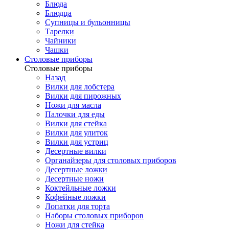
Блюда
Блюдца
Супницы и бульонницы
Тарелки
Чайники
Чашки
Cтоловые приборы
Cтоловые приборы
Назад
Вилки для лобстера
Вилки для пирожных
Ножи для масла
Палочки для еды
Вилки для стейка
Вилки для улиток
Вилки для устриц
Десертные вилки
Органайзеры для столовых приборов
Десертные ложки
Десертные ножи
Коктейльные ложки
Кофейные ложки
Лопатки для торта
Наборы столовых приборов
Ножи для стейка