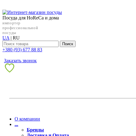
Посуда для HoReCa и дома
импортер
профессиональной
посуды
UA
|
RU
Поиск
+38‎0 (93) 677 88 83
Заказать звонок
О компании
...
Бренды
Доставка и Оплата