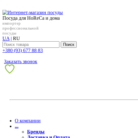
Посуда для HoReCa и дома
импортер
профессиональной
посуды
UA
|
RU
Поиск
+38‎0 (93) 677 88 83
Заказать звонок
О компании
...
Бренды
Доставка и Оплата