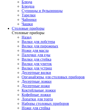
Блюда
Блюдца
Супницы и бульонницы
Тарелки
Чайники
Чашки
Cтоловые приборы
Cтоловые приборы
Назад
Вилки для лобстера
Вилки для пирожных
Ножи для масла
Палочки для еды
Вилки для стейка
Вилки для улиток
Вилки для устриц
Десертные вилки
Органайзеры для столовых приборов
Десертные ложки
Десертные ножи
Коктейльные ложки
Кофейные ложки
Лопатки для торта
Наборы столовых приборов
Ножи для стейка