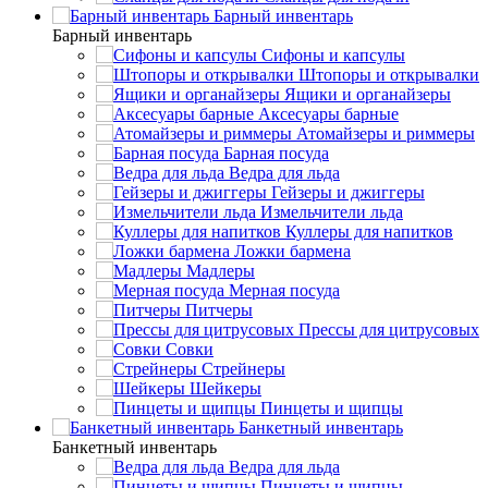
Барный инвентарь
Барный инвентарь
Сифоны и капсулы
Штопоры и открывалки
Ящики и органайзеры
Аксесуары барные
Атомайзеры и риммеры
Барная посуда
Ведра для льда
Гейзеры и джиггеры
Измельчители льда
Куллеры для напитков
Ложки бармена
Мадлеры
Мерная посуда
Питчеры
Прессы для цитрусовых
Совки
Стрейнеры
Шейкеры
Пинцеты и щипцы
Банкетный инвентарь
Банкетный инвентарь
Ведра для льда
Пинцеты и щипцы