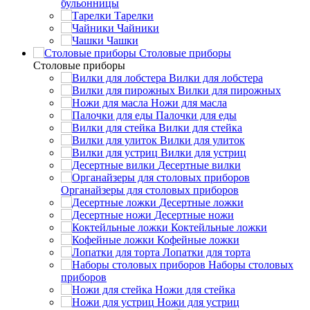
бульонницы
Тарелки
Чайники
Чашки
Cтоловые приборы
Cтоловые приборы
Вилки для лобстера
Вилки для пирожных
Ножи для масла
Палочки для еды
Вилки для стейка
Вилки для улиток
Вилки для устриц
Десертные вилки
Органайзеры для столовых приборов
Десертные ложки
Десертные ножи
Коктейльные ложки
Кофейные ложки
Лопатки для торта
Наборы столовых
приборов
Ножи для стейка
Ножи для устриц