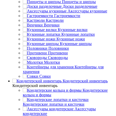
Пинцеты и щипцы
Доски разделочные
Аксессуары кухонные
Гастроемкости
Кастрюли
Венчики
Кухонные вилки
Кухонные лопатки
Кухонные ножи
Кухонные щипцы
Половники
Противени
Сковороды
Молотки
Контейнеры для
хранения
Совки
Кондитерский инвентарь
Кондитерский инвентарь
Кондитерские
кольца и формы
Кондитерские лопатки и кисточки
Аксессуары
кондитерские