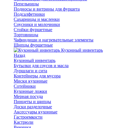
Пепельницы
Подносы и витрины для фуршета
Подсалфетники
Сахарницы и масленки
Соусники и молочники
Стойки фуршетные
Тортовницы
Чафиндиши и нагревательные элементы
Щипцы фуршетные
Кухонный инвентарь
Назад
Кухонный инвентарь
Бутылки для соусов и масла
Дуршлаги и сита
Контейнеры для мусора
Миски кухонные
Сотейники
Кухонные ложки
Мерная посуда
Пинцеты и щипцы
Доски разделочные
Аксессуары кухонные
Гастроемкости
Кастрюли
Венчики