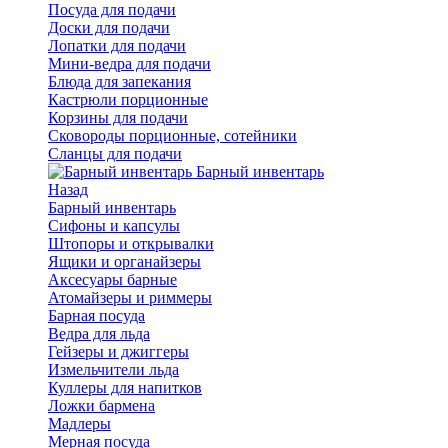
Посуда для подачи
Доски для подачи
Лопатки для подачи
Мини-ведра для подачи
Блюда для запекания
Кастрюли порционные
Корзины для подачи
Сковороды порционные, сотейники
Сланцы для подачи
Барный инвентарь
Назад
Барный инвентарь
Сифоны и капсулы
Штопоры и открывалки
Ящики и органайзеры
Аксесуары барные
Атомайзеры и риммеры
Барная посуда
Ведра для льда
Гейзеры и джиггеры
Измельчители льда
Куллеры для напитков
Ложки бармена
Мадлеры
Мерная посуда