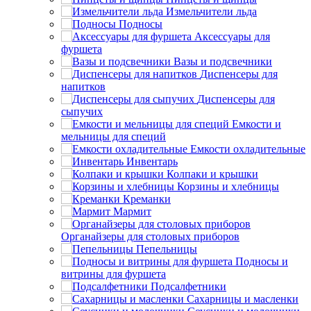
Измельчители льда
Подносы
Аксессуары для
фуршета
Вазы и подсвечники
Диспенсеры для
напитков
Диспенсеры для
сыпучих
Емкости и
мельницы для специй
Емкости охладительные
Инвентарь
Колпаки и крышки
Корзины и хлебницы
Креманки
Мармит
Органайзеры для столовых приборов
Пепельницы
Подносы и
витрины для фуршета
Подсалфетники
Сахарницы и масленки