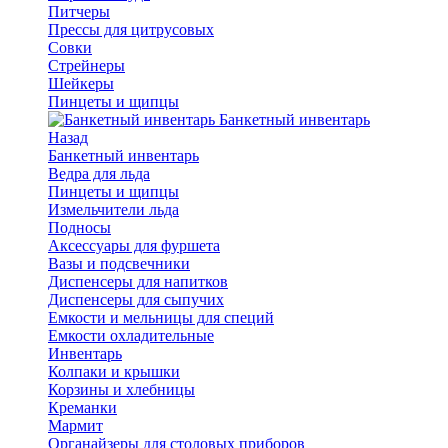
Питчеры
Прессы для цитрусовых
Совки
Стрейнеры
Шейкеры
Пинцеты и щипцы
Банкетный инвентарь
Назад
Банкетный инвентарь
Ведра для льда
Пинцеты и щипцы
Измельчители льда
Подносы
Аксессуары для фуршета
Вазы и подсвечники
Диспенсеры для напитков
Диспенсеры для сыпучих
Емкости и мельницы для специй
Емкости охладительные
Инвентарь
Колпаки и крышки
Корзины и хлебницы
Креманки
Мармит
Органайзеры для столовых приборов