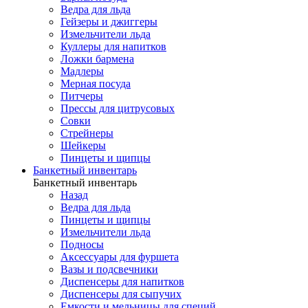
Ведра для льда
Гейзеры и джиггеры
Измельчители льда
Куллеры для напитков
Ложки бармена
Мадлеры
Мерная посуда
Питчеры
Прессы для цитрусовых
Совки
Стрейнеры
Шейкеры
Пинцеты и щипцы
Банкетный инвентарь
Банкетный инвентарь
Назад
Ведра для льда
Пинцеты и щипцы
Измельчители льда
Подносы
Аксессуары для фуршета
Вазы и подсвечники
Диспенсеры для напитков
Диспенсеры для сыпучих
Емкости и мельницы для специй