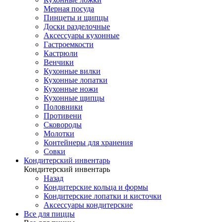
Мерная посуда
Пинцеты и щипцы
Доски разделочные
Аксессуары кухонные
Гастроемкости
Кастрюли
Венчики
Кухонные вилки
Кухонные лопатки
Кухонные ножи
Кухонные щипцы
Половники
Противени
Сковороды
Молотки
Контейнеры для хранения
Совки
Кондитерский инвентарь
Кондитерский инвентарь
Назад
Кондитерские кольца и формы
Кондитерские лопатки и кисточки
Аксессуары кондитерские
Все для пиццы