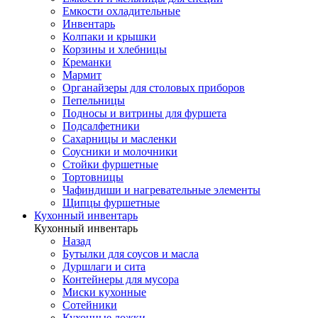
Емкости охладительные
Инвентарь
Колпаки и крышки
Корзины и хлебницы
Креманки
Мармит
Органайзеры для столовых приборов
Пепельницы
Подносы и витрины для фуршета
Подсалфетники
Сахарницы и масленки
Соусники и молочники
Стойки фуршетные
Тортовницы
Чафиндиши и нагревательные элементы
Щипцы фуршетные
Кухонный инвентарь
Кухонный инвентарь
Назад
Бутылки для соусов и масла
Дуршлаги и сита
Контейнеры для мусора
Миски кухонные
Сотейники
Кухонные ложки