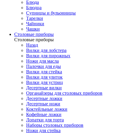
Блюда
Блюдца
Супницы и бульонницы
Тарелки
Чайники
Чашки
Cтоловые приборы
Cтоловые приборы
Назад
Вилки для лобстера
Вилки для пирожных
Ножи для масла
Палочки для еды
Вилки для стейка
Вилки для улиток
Вилки для устриц
Десертные вилки
Органайзеры для столовых приборов
Десертные ложки
Десертные ножи
Коктейльные ложки
Кофейные ложки
Лопатки для торта
Наборы столовых приборов
Ножи для стейка