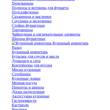
Пепельницы
Подносы и витрины для фуршета
Подсалфетники
Сахарницы и масленки
Соусники и молочники
Стойки фуршетные
Тортовницы
Чафиндиши и нагревательные элементы
Щипцы фуршетные
Кухонный инвентарь
Назад
Кухонный инвентарь
Бутылки для соусов и масла
Дуршлаги и сита
Контейнеры для мусора
Миски кухонные
Сотейники
Кухонные ложки
Мерная посуда
Пинцеты и щипцы
Доски разделочные
Аксессуары кухонные
Гастроемкости
Кастрюли
Венчики