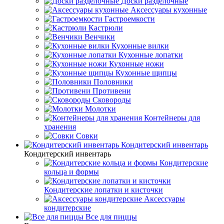
Доски разделочные
Аксессуары кухонные
Гастроемкости
Кастрюли
Венчики
Кухонные вилки
Кухонные лопатки
Кухонные ножи
Кухонные щипцы
Половники
Противени
Сковороды
Молотки
Контейнеры для
хранения
Совки
Кондитерский инвентарь
Кондитерский инвентарь
Кондитерские
кольца и формы
Кондитерские лопатки и кисточки
Аксессуары
кондитерские
Все для пиццы