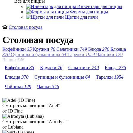
Все для пиццы
Инвентарь для пиццы
Формы для пиццы
Щетки для печи
Столовая посуда
Столовая посуда
Кофейники
35
Кружки
76
Салатники
749
Блюда
276
Блюдца
370
Супницы и бульонницы
64
Тарелки
1954
Чайники
129
Чашки
546
Кофейники
35
Кружки
76
Салатники
749
Блюда
276
Блюдца
370
Супницы и бульонницы
64
Тарелки
1954
Чайники
129
Чашки
546
Смотреть коллекцию "Adel"
от ID Fine
Смотреть коллекцию "Afrodyta"
от Lubiana