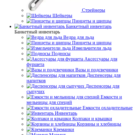
Стрейнеры
Шейкеры
Пинцеты и щипцы
Банкетный инвентарь
Банкетный инвентарь
Ведра для льда
Пинцеты и щипцы
Измельчители льда
Подносы
Аксессуары для
фуршета
Вазы и подсвечники
Диспенсеры для
напитков
Диспенсеры для
сыпучих
Емкости и
мельницы для специй
Емкости охладительные
Инвентарь
Колпаки и крышки
Корзины и хлебницы
Креманки
Мармит