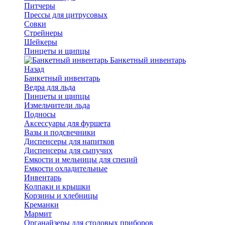
Питчеры
Прессы для цитрусовых
Совки
Стрейнеры
Шейкеры
Пинцеты и щипцы
Банкетный инвентарь
Назад
Банкетный инвентарь
Ведра для льда
Пинцеты и щипцы
Измельчители льда
Подносы
Аксессуары для фуршета
Вазы и подсвечники
Диспенсеры для напитков
Диспенсеры для сыпучих
Емкости и мельницы для специй
Емкости охладительные
Инвентарь
Колпаки и крышки
Корзины и хлебницы
Креманки
Мармит
Органайзеры для столовых приборов