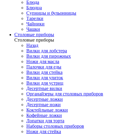
Блюда
Блюдца
Супницы и бульонницы
Тарелки
Чайники
Чашки
Cтоловые приборы
Cтоловые приборы
Назад
Вилки для лобстера
Вилки для пирожных
Ножи для масла
Палочки для еды
Вилки для стейка
Вилки для улиток
Вилки для устриц
Десертные вилки
Органайзеры для столовых приборов
Десертные ложки
Десертные ножи
Коктейльные ложки
Кофейные ложки
Лопатки для торта
Наборы столовых приборов
Ножи для стейка