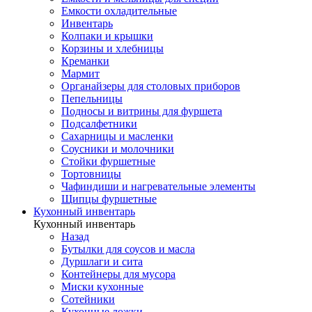
Емкости охладительные
Инвентарь
Колпаки и крышки
Корзины и хлебницы
Креманки
Мармит
Органайзеры для столовых приборов
Пепельницы
Подносы и витрины для фуршета
Подсалфетники
Сахарницы и масленки
Соусники и молочники
Стойки фуршетные
Тортовницы
Чафиндиши и нагревательные элементы
Щипцы фуршетные
Кухонный инвентарь
Кухонный инвентарь
Назад
Бутылки для соусов и масла
Дуршлаги и сита
Контейнеры для мусора
Миски кухонные
Сотейники
Кухонные ложки