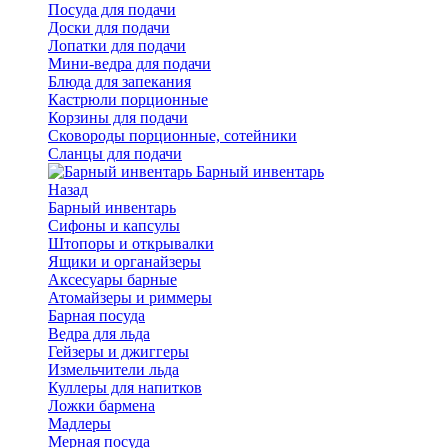
Посуда для подачи
Доски для подачи
Лопатки для подачи
Мини-ведра для подачи
Блюда для запекания
Кастрюли порционные
Корзины для подачи
Сковороды порционные, сотейники
Сланцы для подачи
Барный инвентарь
Назад
Барный инвентарь
Сифоны и капсулы
Штопоры и открывалки
Ящики и органайзеры
Аксесуары барные
Атомайзеры и риммеры
Барная посуда
Ведра для льда
Гейзеры и джиггеры
Измельчители льда
Куллеры для напитков
Ложки бармена
Мадлеры
Мерная посуда