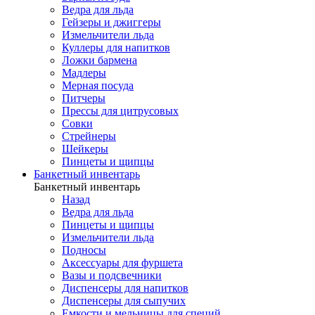
Ведра для льда
Гейзеры и джиггеры
Измельчители льда
Куллеры для напитков
Ложки бармена
Мадлеры
Мерная посуда
Питчеры
Прессы для цитрусовых
Совки
Стрейнеры
Шейкеры
Пинцеты и щипцы
Банкетный инвентарь
Банкетный инвентарь
Назад
Ведра для льда
Пинцеты и щипцы
Измельчители льда
Подносы
Аксессуары для фуршета
Вазы и подсвечники
Диспенсеры для напитков
Диспенсеры для сыпучих
Емкости и мельницы для специй