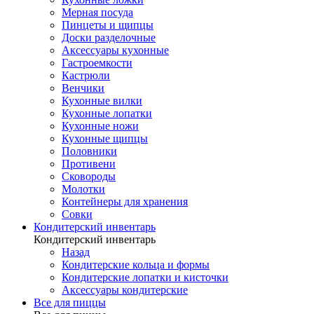
Мерная посуда
Пинцеты и щипцы
Доски разделочные
Аксессуары кухонные
Гастроемкости
Кастрюли
Венчики
Кухонные вилки
Кухонные лопатки
Кухонные ножи
Кухонные щипцы
Половники
Противени
Сковороды
Молотки
Контейнеры для хранения
Совки
Кондитерский инвентарь
Кондитерский инвентарь
Назад
Кондитерские кольца и формы
Кондитерские лопатки и кисточки
Аксессуары кондитерские
Все для пиццы