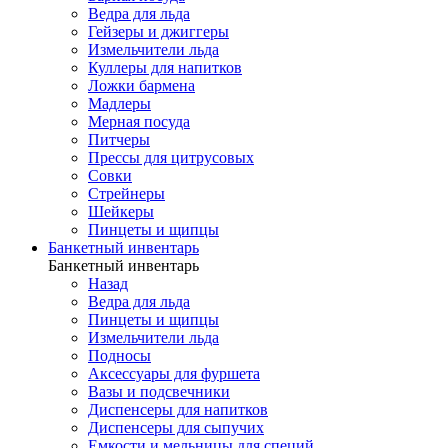
Ведра для льда
Гейзеры и джиггеры
Измельчители льда
Куллеры для напитков
Ложки бармена
Мадлеры
Мерная посуда
Питчеры
Прессы для цитрусовых
Совки
Стрейнеры
Шейкеры
Пинцеты и щипцы
Банкетный инвентарь
Банкетный инвентарь
Назад
Ведра для льда
Пинцеты и щипцы
Измельчители льда
Подносы
Аксессуары для фуршета
Вазы и подсвечники
Диспенсеры для напитков
Диспенсеры для сыпучих
Емкости и мельницы для специй