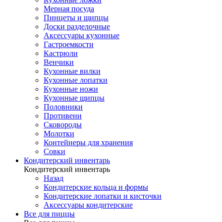
Мерная посуда
Пинцеты и щипцы
Доски разделочные
Аксессуары кухонные
Гастроемкости
Кастрюли
Венчики
Кухонные вилки
Кухонные лопатки
Кухонные ножи
Кухонные щипцы
Половники
Противени
Сковороды
Молотки
Контейнеры для хранения
Совки
Кондитерский инвентарь
Кондитерский инвентарь
Назад
Кондитерские кольца и формы
Кондитерские лопатки и кисточки
Аксессуары кондитерские
Все для пиццы