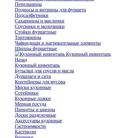
Пепельницы
Подносы и витрины для фуршета
Подсалфетники
Сахарницы и масленки
Соусники и молочники
Стойки фуршетные
Тортовницы
Чафиндиши и нагревательные элементы
Щипцы фуршетные
Кухонный инвентарь
Назад
Кухонный инвентарь
Бутылки для соусов и масла
Дуршлаги и сита
Контейнеры для мусора
Миски кухонные
Сотейники
Кухонные ложки
Мерная посуда
Пинцеты и щипцы
Доски разделочные
Аксессуары кухонные
Гастроемкости
Кастрюли
Венчики