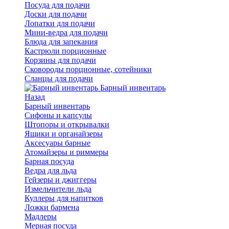
Посуда для подачи
Доски для подачи
Лопатки для подачи
Мини-ведра для подачи
Блюда для запекания
Кастрюли порционные
Корзины для подачи
Сковороды порционные, сотейники
Сланцы для подачи
Барный инвентарь
Назад
Барный инвентарь
Сифоны и капсулы
Штопоры и открывалки
Ящики и органайзеры
Аксесуары барные
Атомайзеры и риммеры
Барная посуда
Ведра для льда
Гейзеры и джиггеры
Измельчители льда
Куллеры для напитков
Ложки бармена
Мадлеры
Мерная посуда