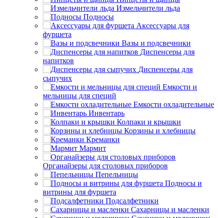
Измельчители льда
Подносы
Аксессуары для
фуршета
Вазы и подсвечники
Диспенсеры для
напитков
Диспенсеры для
сыпучих
Емкости и
мельницы для специй
Емкости охладительные
Инвентарь
Колпаки и крышки
Корзины и хлебницы
Креманки
Мармит
Органайзеры для столовых приборов
Пепельницы
Подносы и
витрины для фуршета
Подсалфетники
Сахарницы и масленки