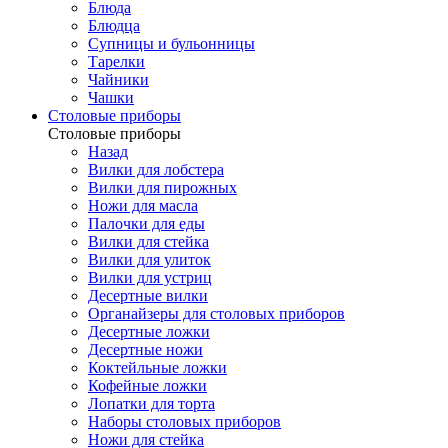
Блюда
Блюдца
Супницы и бульонницы
Тарелки
Чайники
Чашки
Cтоловые приборы
Cтоловые приборы
Назад
Вилки для лобстера
Вилки для пирожных
Ножи для масла
Палочки для еды
Вилки для стейка
Вилки для улиток
Вилки для устриц
Десертные вилки
Органайзеры для столовых приборов
Десертные ложки
Десертные ножи
Коктейльные ложки
Кофейные ложки
Лопатки для торта
Наборы столовых приборов
Ножи для стейка