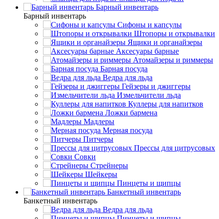
Барный инвентарь
Барный инвентарь
Сифоны и капсулы
Штопоры и открывалки
Ящики и органайзеры
Аксесуары барные
Атомайзеры и риммеры
Барная посуда
Ведра для льда
Гейзеры и джиггеры
Измельчители льда
Куллеры для напитков
Ложки бармена
Мадлеры
Мерная посуда
Питчеры
Прессы для цитрусовых
Совки
Стрейнеры
Шейкеры
Пинцеты и щипцы
Банкетный инвентарь
Банкетный инвентарь
Ведра для льда
Пинцеты и щипцы