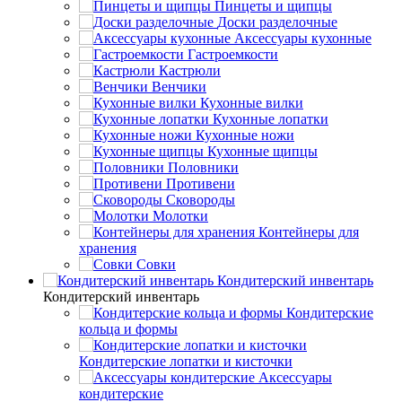
Пинцеты и щипцы
Доски разделочные
Аксессуары кухонные
Гастроемкости
Кастрюли
Венчики
Кухонные вилки
Кухонные лопатки
Кухонные ножи
Кухонные щипцы
Половники
Противени
Сковороды
Молотки
Контейнеры для
хранения
Совки
Кондитерский инвентарь
Кондитерский инвентарь
Кондитерские
кольца и формы
Кондитерские лопатки и кисточки
Аксессуары
кондитерские