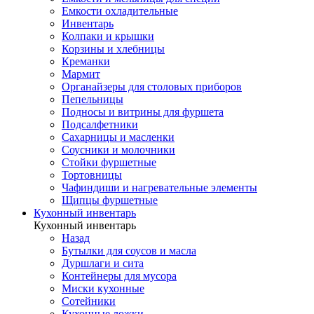
Емкости охладительные
Инвентарь
Колпаки и крышки
Корзины и хлебницы
Креманки
Мармит
Органайзеры для столовых приборов
Пепельницы
Подносы и витрины для фуршета
Подсалфетники
Сахарницы и масленки
Соусники и молочники
Стойки фуршетные
Тортовницы
Чафиндиши и нагревательные элементы
Щипцы фуршетные
Кухонный инвентарь
Кухонный инвентарь
Назад
Бутылки для соусов и масла
Дуршлаги и сита
Контейнеры для мусора
Миски кухонные
Сотейники
Кухонные ложки