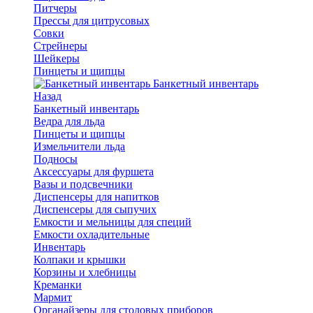
Питчеры
Прессы для цитрусовых
Совки
Стрейнеры
Шейкеры
Пинцеты и щипцы
Банкетный инвентарь
Назад
Банкетный инвентарь
Ведра для льда
Пинцеты и щипцы
Измельчители льда
Подносы
Аксессуары для фуршета
Вазы и подсвечники
Диспенсеры для напитков
Диспенсеры для сыпучих
Емкости и мельницы для специй
Емкости охладительные
Инвентарь
Колпаки и крышки
Корзины и хлебницы
Креманки
Мармит
Органайзеры для столовых приборов