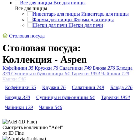
Все для пиццы
Все для пиццы
Инвентарь для пиццы
Формы для пиццы
Щетки для печи
Столовая посуда
Столовая посуда:
Коллекция - Aspen
Кофейники
35
Кружки
76
Салатники
749
Блюда
276
Блюдца
370
Супницы и бульонницы
64
Тарелки
1954
Чайники
129
Чашки
546
Кофейники
35
Кружки
76
Салатники
749
Блюда
276
Блюдца
370
Супницы и бульонницы
64
Тарелки
1954
Чайники
129
Чашки
546
Смотреть коллекцию "Adel"
от ID Fine