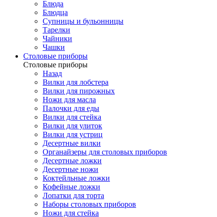
Блюда
Блюдца
Супницы и бульонницы
Тарелки
Чайники
Чашки
Cтоловые приборы
Cтоловые приборы
Назад
Вилки для лобстера
Вилки для пирожных
Ножи для масла
Палочки для еды
Вилки для стейка
Вилки для улиток
Вилки для устриц
Десертные вилки
Органайзеры для столовых приборов
Десертные ложки
Десертные ножи
Коктейльные ложки
Кофейные ложки
Лопатки для торта
Наборы столовых приборов
Ножи для стейка