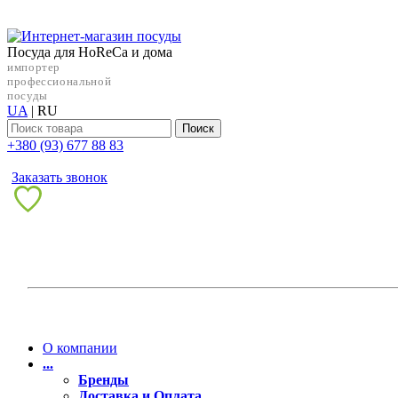
Посуда для HoReCa и дома
импортер
профессиональной
посуды
UA
|
RU
Поиск
+38‎0 (93) 677 88 83
Заказать звонок
О компании
...
Бренды
Доставка и Оплата