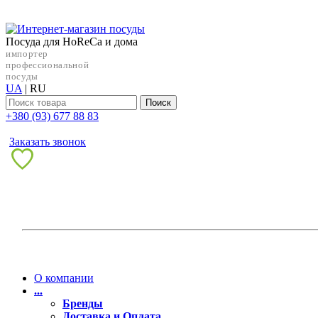
Посуда для HoReCa и дома
импортер
профессиональной
посуды
UA
|
RU
Поиск
+38‎0 (93) 677 88 83
Заказать звонок
О компании
...
Бренды
Доставка и Оплата