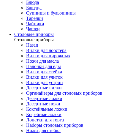
Блюда
Блюдца
Супницы и бульонницы
Тарелки
Чайники
Чашки
Cтоловые приборы
Cтоловые приборы
Назад
Вилки для лобстера
Вилки для пирожных
Ножи для масла
Палочки для еды
Вилки для стейка
Вилки для улиток
Вилки для устриц
Десертные вилки
Органайзеры для столовых приборов
Десертные ложки
Десертные ножи
Коктейльные ложки
Кофейные ложки
Лопатки для торта
Наборы столовых приборов
Ножи для стейка