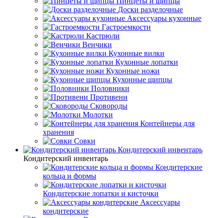
Пинцеты и щипцы
Доски разделочные
Аксессуары кухонные
Гастроемкости
Кастрюли
Венчики
Кухонные вилки
Кухонные лопатки
Кухонные ножи
Кухонные щипцы
Половники
Противени
Сковороды
Молотки
Контейнеры для
хранения
Совки
Кондитерский инвентарь
Кондитерский инвентарь
Кондитерские
кольца и формы
Кондитерские лопатки и кисточки
Аксессуары
кондитерские