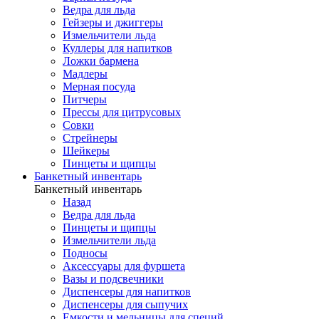
Ведра для льда
Гейзеры и джиггеры
Измельчители льда
Куллеры для напитков
Ложки бармена
Мадлеры
Мерная посуда
Питчеры
Прессы для цитрусовых
Совки
Стрейнеры
Шейкеры
Пинцеты и щипцы
Банкетный инвентарь
Банкетный инвентарь
Назад
Ведра для льда
Пинцеты и щипцы
Измельчители льда
Подносы
Аксессуары для фуршета
Вазы и подсвечники
Диспенсеры для напитков
Диспенсеры для сыпучих
Емкости и мельницы для специй