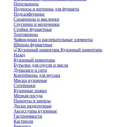
Пепельницы
Подносы и витрины для фуршета
Подсалфетники
Сахарницы и масленки
Соусники и молочники
Стойки фуршетные
Тортовницы
Чафиндиши и нагревательные элементы
Щипцы фуршетные
Кухонный инвентарь
Назад
Кухонный инвентарь
Бутылки для соусов и масла
Дуршлаги и сита
Контейнеры для мусора
Миски кухонные
Сотейники
Кухонные ложки
Мерная посуда
Пинцеты и щипцы
Доски разделочные
Аксессуары кухонные
Гастроемкости
Кастрюли
Венчики