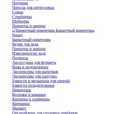
Питчеры
Прессы для цитрусовых
Совки
Стрейнеры
Шейкеры
Пинцеты и щипцы
Банкетный инвентарь
Назад
Банкетный инвентарь
Ведра для льда
Пинцеты и щипцы
Измельчители льда
Подносы
Аксессуары для фуршета
Вазы и подсвечники
Диспенсеры для напитков
Диспенсеры для сыпучих
Емкости и мельницы для специй
Емкости охладительные
Инвентарь
Колпаки и крышки
Корзины и хлебницы
Креманки
Мармит
Органайзеры для столовых приборов