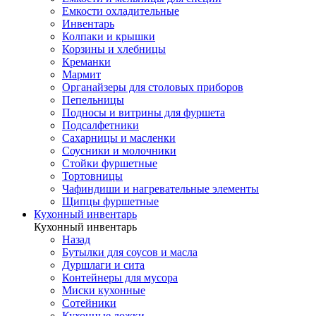
Емкости охладительные
Инвентарь
Колпаки и крышки
Корзины и хлебницы
Креманки
Мармит
Органайзеры для столовых приборов
Пепельницы
Подносы и витрины для фуршета
Подсалфетники
Сахарницы и масленки
Соусники и молочники
Стойки фуршетные
Тортовницы
Чафиндиши и нагревательные элементы
Щипцы фуршетные
Кухонный инвентарь
Кухонный инвентарь
Назад
Бутылки для соусов и масла
Дуршлаги и сита
Контейнеры для мусора
Миски кухонные
Сотейники
Кухонные ложки