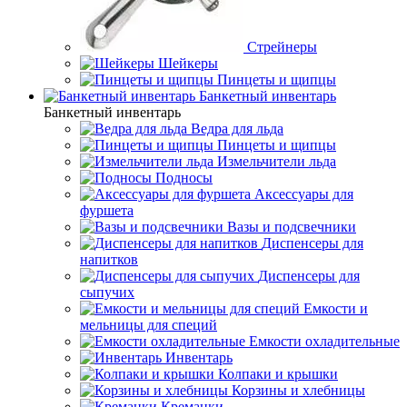
Стрейнеры
Шейкеры
Пинцеты и щипцы
Банкетный инвентарь
Банкетный инвентарь
Ведра для льда
Пинцеты и щипцы
Измельчители льда
Подносы
Аксессуары для
фуршета
Вазы и подсвечники
Диспенсеры для
напитков
Диспенсеры для
сыпучих
Емкости и
мельницы для специй
Емкости охладительные
Инвентарь
Колпаки и крышки
Корзины и хлебницы
Креманки