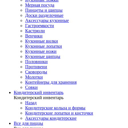
Мерная посуда
Пинцеты и щипцы
Доски разделочные
Аксессуары кухонные
Гастроемкости
Кастрюли
Венчики
Кухонные вилки
Кухонные лопатки
Кухонные ножи
Кухонные щипцы
Половники
Противени
Сковороды
Молотки
Контейнеры для хранения
Совки
Кондитерский инвентарь
Кондитерский инвентарь
Назад
Кондитерские кольца и формы
Кондитерские лопатки и кисточки
Аксессуары кондитерские
Все для пиццы