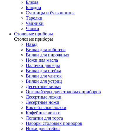
Блюда
Блюдца
Супницы и бульонницы
Тарелки
Чайники
Чашки
Cтоловые приборы
Cтоловые приборы
Назад
Вилки для лобстера
Вилки для пирожных
Ножи для масла
Палочки для еды
Вилки для стейка
Вилки для улиток
Вилки для устриц
Десертные вилки
Органайзеры для столовых приборов
Десертные ложки
Десертные ножи
Коктейльные ложки
Кофейные ложки
Лопатки для торта
Наборы столовых приборов
Ножи для стейка