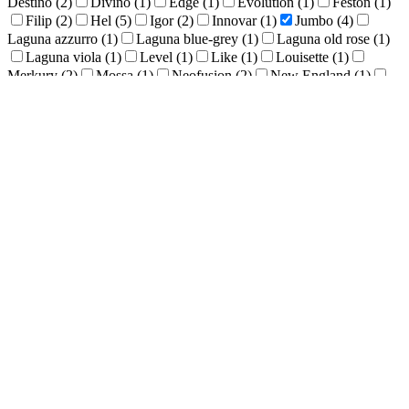
Destino (
2
)
Divino (
1
)
Edge (
1
)
Evolution (
1
)
Feston (
1
)
Filip (
2
)
Hel (
5
)
Igor (
2
)
Innovar (
1
)
Jumbo (
4
)
Laguna azzurro (
1
)
Laguna blue-grey (
1
)
Laguna old rose (
1
)
Laguna viola (
1
)
Level (
1
)
Like (
1
)
Louisette (
1
)
Merkury (
2
)
Mossa (
1
)
Neofusion (
2
)
New England (
1
)
Punto White (
1
)
River (
1
)
Speckle White (
1
)
Turbolino (
4
)
Urban (
1
)
Victoria (
4
)
Wiktor (
1
)
Yucatan (
1
)
Zelie (
1
)
Jersey (Fine Dine) (
1
)
Concha (
1
)
Ritual (
1
)
Artisan
Ember (
1
)
Рельеф
Наличие крышки
Объем, мл
0.25
250.25
500.25
750.25
1000
Материал
Фарфор (
4
)
Вес