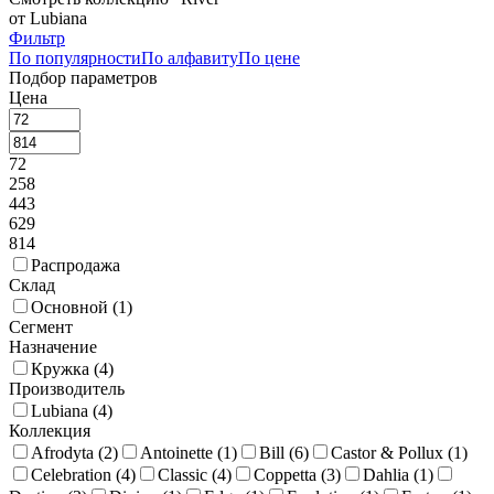
от Lubiana
Фильтр
По популярности
По алфавиту
По цене
Подбор параметров
Цена
72
258
443
629
814
Распродажа
Склад
Основной (
1
)
Сегмент
Назначение
Кружка (
4
)
Производитель
Lubiana (
4
)
Коллекция
Afrodyta (
2
)
Antoinette (
1
)
Bill (
6
)
Castor & Рollux (
1
)
Celebration (
4
)
Classic (
4
)
Coppetta (
3
)
Dahlia (
1
)