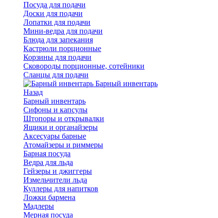
Посуда для подачи
Доски для подачи
Лопатки для подачи
Мини-ведра для подачи
Блюда для запекания
Кастрюли порционные
Корзины для подачи
Сковороды порционные, сотейники
Сланцы для подачи
Барный инвентарь
Назад
Барный инвентарь
Сифоны и капсулы
Штопоры и открывалки
Ящики и органайзеры
Аксесуары барные
Атомайзеры и риммеры
Барная посуда
Ведра для льда
Гейзеры и джиггеры
Измельчители льда
Куллеры для напитков
Ложки бармена
Мадлеры
Мерная посуда