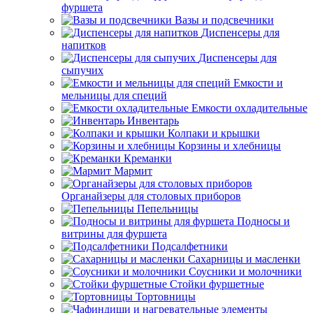
фуршета
Вазы и подсвечники
Диспенсеры для
напитков
Диспенсеры для
сыпучих
Емкости и
мельницы для специй
Емкости охладительные
Инвентарь
Колпаки и крышки
Корзины и хлебницы
Креманки
Мармит
Органайзеры для столовых приборов
Пепельницы
Подносы и
витрины для фуршета
Подсалфетники
Сахарницы и масленки
Соусники и молочники
Стойки фуршетные
Тортовницы