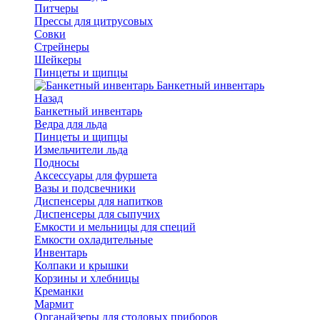
Питчеры
Прессы для цитрусовых
Совки
Стрейнеры
Шейкеры
Пинцеты и щипцы
Банкетный инвентарь
Назад
Банкетный инвентарь
Ведра для льда
Пинцеты и щипцы
Измельчители льда
Подносы
Аксессуары для фуршета
Вазы и подсвечники
Диспенсеры для напитков
Диспенсеры для сыпучих
Емкости и мельницы для специй
Емкости охладительные
Инвентарь
Колпаки и крышки
Корзины и хлебницы
Креманки
Мармит
Органайзеры для столовых приборов