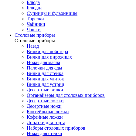
Блюда
Блюдца
Супницы и бульонницы
Тарелки
Чайники
Чашки
Cтоловые приборы
Cтоловые приборы
Назад
Вилки для лобстера
Вилки для пирожных
Ножи для масла
Палочки для еды
Вилки для стейка
Вилки для улиток
Вилки для устриц
Десертные вилки
Органайзеры для столовых приборов
Десертные ложки
Десертные ножи
Коктейльные ложки
Кофейные ложки
Лопатки для торта
Наборы столовых приборов
Ножи для стейка