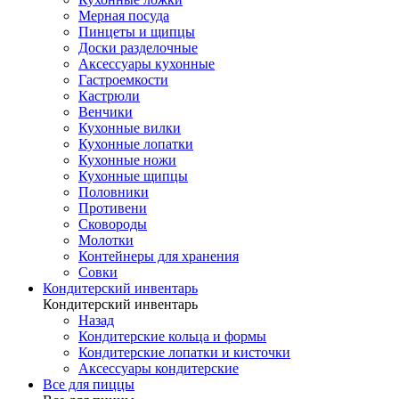
Мерная посуда
Пинцеты и щипцы
Доски разделочные
Аксессуары кухонные
Гастроемкости
Кастрюли
Венчики
Кухонные вилки
Кухонные лопатки
Кухонные ножи
Кухонные щипцы
Половники
Противени
Сковороды
Молотки
Контейнеры для хранения
Совки
Кондитерский инвентарь
Кондитерский инвентарь
Назад
Кондитерские кольца и формы
Кондитерские лопатки и кисточки
Аксессуары кондитерские
Все для пиццы