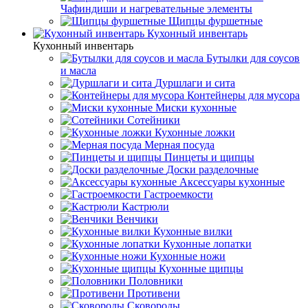
Чафиндиши и нагревательные элементы
Щипцы фуршетные
Кухонный инвентарь
Кухонный инвентарь
Бутылки для соусов
и масла
Дуршлаги и сита
Контейнеры для мусора
Миски кухонные
Сотейники
Кухонные ложки
Мерная посуда
Пинцеты и щипцы
Доски разделочные
Аксессуары кухонные
Гастроемкости
Кастрюли
Венчики
Кухонные вилки
Кухонные лопатки
Кухонные ножи
Кухонные щипцы
Половники
Противени
Сковороды