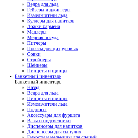
Ведра для льда
Гейзеры и джиггеры
Измельчители льда
Куллеры для напитков
Ложки бармена
Мадлеры
Мерная посуда
Питчеры
Прессы для цитрусовых
Совки
Стрейнеры
Шейкеры
Пинцеты и щипцы
Банкетный инвентарь
Банкетный инвентарь
Назад
Ведра для льда
Пинцеты и щипцы
Измельчители льда
Подносы
Аксессуары для фуршета
Вазы и подсвечники
Диспенсеры для напитков
Диспенсеры для сыпучих
Емкости и мельницы для специй