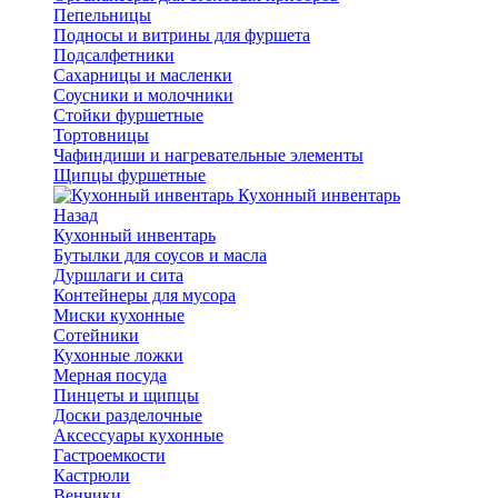
Пепельницы
Подносы и витрины для фуршета
Подсалфетники
Сахарницы и масленки
Соусники и молочники
Стойки фуршетные
Тортовницы
Чафиндиши и нагревательные элементы
Щипцы фуршетные
Кухонный инвентарь
Назад
Кухонный инвентарь
Бутылки для соусов и масла
Дуршлаги и сита
Контейнеры для мусора
Миски кухонные
Сотейники
Кухонные ложки
Мерная посуда
Пинцеты и щипцы
Доски разделочные
Аксессуары кухонные
Гастроемкости
Кастрюли
Венчики