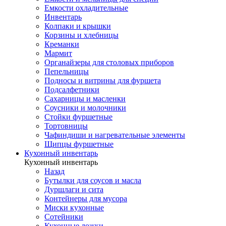
Емкости охладительные
Инвентарь
Колпаки и крышки
Корзины и хлебницы
Креманки
Мармит
Органайзеры для столовых приборов
Пепельницы
Подносы и витрины для фуршета
Подсалфетники
Сахарницы и масленки
Соусники и молочники
Стойки фуршетные
Тортовницы
Чафиндиши и нагревательные элементы
Щипцы фуршетные
Кухонный инвентарь
Кухонный инвентарь
Назад
Бутылки для соусов и масла
Дуршлаги и сита
Контейнеры для мусора
Миски кухонные
Сотейники
Кухонные ложки