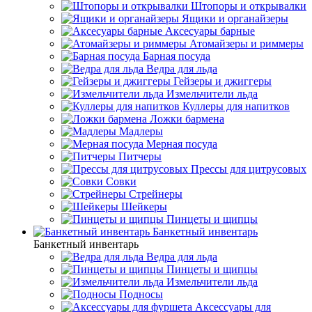
Штопоры и открывалки
Ящики и органайзеры
Аксесуары барные
Атомайзеры и риммеры
Барная посуда
Ведра для льда
Гейзеры и джиггеры
Измельчители льда
Куллеры для напитков
Ложки бармена
Мадлеры
Мерная посуда
Питчеры
Прессы для цитрусовых
Совки
Стрейнеры
Шейкеры
Пинцеты и щипцы
Банкетный инвентарь
Банкетный инвентарь
Ведра для льда
Пинцеты и щипцы
Измельчители льда
Подносы
Аксессуары для