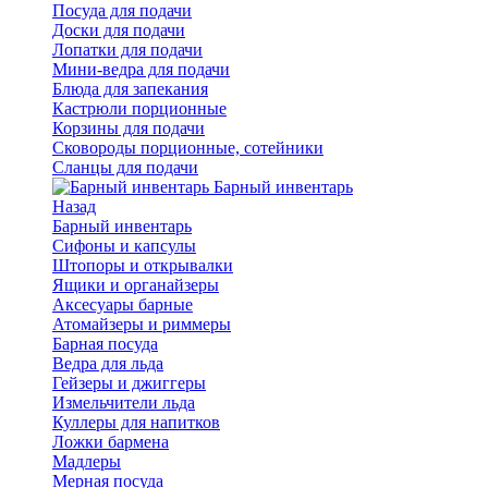
Посуда для подачи
Доски для подачи
Лопатки для подачи
Мини-ведра для подачи
Блюда для запекания
Кастрюли порционные
Корзины для подачи
Сковороды порционные, сотейники
Сланцы для подачи
Барный инвентарь
Назад
Барный инвентарь
Сифоны и капсулы
Штопоры и открывалки
Ящики и органайзеры
Аксесуары барные
Атомайзеры и риммеры
Барная посуда
Ведра для льда
Гейзеры и джиггеры
Измельчители льда
Куллеры для напитков
Ложки бармена
Мадлеры
Мерная посуда