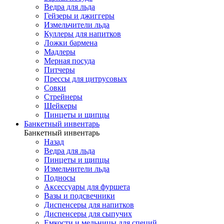
Ведра для льда
Гейзеры и джиггеры
Измельчители льда
Куллеры для напитков
Ложки бармена
Мадлеры
Мерная посуда
Питчеры
Прессы для цитрусовых
Совки
Стрейнеры
Шейкеры
Пинцеты и щипцы
Банкетный инвентарь
Банкетный инвентарь
Назад
Ведра для льда
Пинцеты и щипцы
Измельчители льда
Подносы
Аксессуары для фуршета
Вазы и подсвечники
Диспенсеры для напитков
Диспенсеры для сыпучих
Емкости и мельницы для специй