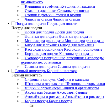
шампанского
Кувшины и графины
Стаканы для виски
Стопки и рюмки
Чашки из стекла
Посуда для подачи
Посуда для подачи
Доски для подачи
Лопатки для подачи
Мини-ведра для подачи
Блюда для запекания
Кастрюли порционные
Корзины для подачи
Сковороды
порционные, сотейники
Сланцы для подачи
Барный инвентарь
Барный инвентарь
Сифоны и капсулы
Штопоры и открывалки
Ящики и органайзеры
Аксесуары барные
Атомайзеры и риммеры
Барная посуда