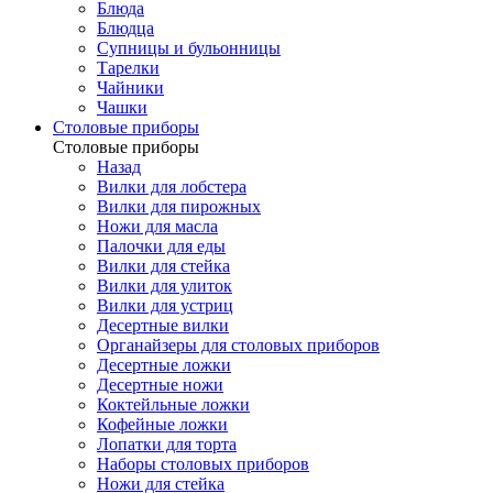
Блюда
Блюдца
Супницы и бульонницы
Тарелки
Чайники
Чашки
Cтоловые приборы
Cтоловые приборы
Назад
Вилки для лобстера
Вилки для пирожных
Ножи для масла
Палочки для еды
Вилки для стейка
Вилки для улиток
Вилки для устриц
Десертные вилки
Органайзеры для столовых приборов
Десертные ложки
Десертные ножи
Коктейльные ложки
Кофейные ложки
Лопатки для торта
Наборы столовых приборов
Ножи для стейка