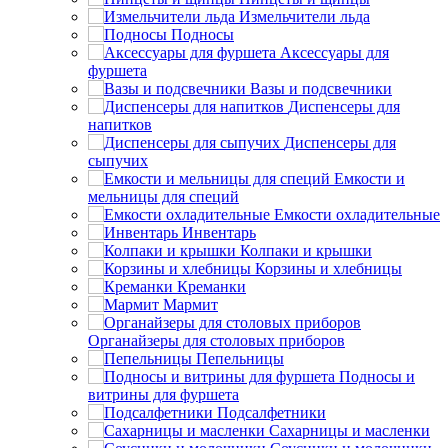
Измельчители льда
Подносы
Аксессуары для
фуршета
Вазы и подсвечники
Диспенсеры для
напитков
Диспенсеры для
сыпучих
Емкости и
мельницы для специй
Емкости охладительные
Инвентарь
Колпаки и крышки
Корзины и хлебницы
Креманки
Мармит
Органайзеры для столовых приборов
Пепельницы
Подносы и
витрины для фуршета
Подсалфетники
Сахарницы и масленки