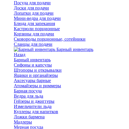
Посуда для подачи
Доски для подачи
Лопатки для подачи
Мини-ведра для подачи
Блюда для запекания
Кастрюли порционные
Корзины для подачи
Сковороды порционные, сотейники
Сланцы для подачи
Барный инвентарь
Назад
Барный инвентарь
Сифоны и капсулы
Штопоры и открывалки
Ящики и органайзеры
Аксесуары барные
Атомайзеры и риммеры
Барная посуда
Ведра для льда
Гейзеры и джиггеры
Измельчители льда
Куллеры для напитков
Ложки бармена
Мадлеры
Мерная посуда