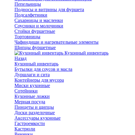
Пепельницы
Подносы и витрины для фуршета
Подсалфетники
Сахарницы и масленки
Соусники и молочники
Стойки фуршетные
Тортовницы
Чафиндиши и нагревательные элементы
Щипцы фуршетные
Кухонный инвентарь
Назад
Кухонный инвентарь
Бутылки для соусов и масла
Дуршлаги и сита
Контейнеры для мусора
Миски кухонные
Сотейники
Кухонные ложки
Мерная посуда
Пинцеты и щипцы
Доски разделочные
Аксессуары кухонные
Гастроемкости
Кастрюли
Венчики