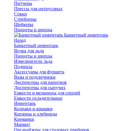
Питчеры
Прессы для цитрусовых
Совки
Стрейнеры
Шейкеры
Пинцеты и щипцы
Банкетный инвентарь
Назад
Банкетный инвентарь
Ведра для льда
Пинцеты и щипцы
Измельчители льда
Подносы
Аксессуары для фуршета
Вазы и подсвечники
Диспенсеры для напитков
Диспенсеры для сыпучих
Емкости и мельницы для специй
Емкости охладительные
Инвентарь
Колпаки и крышки
Корзины и хлебницы
Креманки
Мармит
Органайзеры для столовых приборов