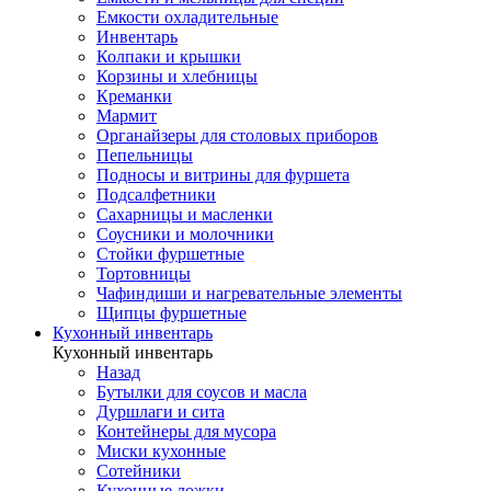
Емкости охладительные
Инвентарь
Колпаки и крышки
Корзины и хлебницы
Креманки
Мармит
Органайзеры для столовых приборов
Пепельницы
Подносы и витрины для фуршета
Подсалфетники
Сахарницы и масленки
Соусники и молочники
Стойки фуршетные
Тортовницы
Чафиндиши и нагревательные элементы
Щипцы фуршетные
Кухонный инвентарь
Кухонный инвентарь
Назад
Бутылки для соусов и масла
Дуршлаги и сита
Контейнеры для мусора
Миски кухонные
Сотейники
Кухонные ложки