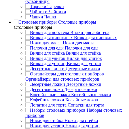
бульонницы
Тарелки
Чайники
Чашки
Cтоловые приборы
Cтоловые приборы
Вилки для лобстера
Вилки для пирожных
Ножи для масла
Палочки для еды
Вилки для стейка
Вилки для улиток
Вилки для устриц
Десертные вилки
Органайзеры для столовых приборов
Десертные ложки
Десертные ножи
Коктейльные ложки
Кофейные ложки
Лопатки для торта
Наборы столовых
приборов
Ножи для стейка
Ножи для устриц