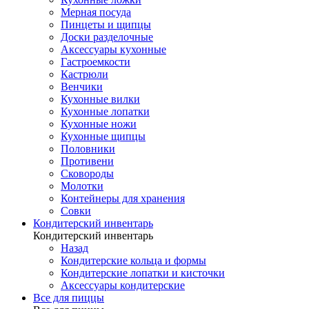
Мерная посуда
Пинцеты и щипцы
Доски разделочные
Аксессуары кухонные
Гастроемкости
Кастрюли
Венчики
Кухонные вилки
Кухонные лопатки
Кухонные ножи
Кухонные щипцы
Половники
Противени
Сковороды
Молотки
Контейнеры для хранения
Совки
Кондитерский инвентарь
Кондитерский инвентарь
Назад
Кондитерские кольца и формы
Кондитерские лопатки и кисточки
Аксессуары кондитерские
Все для пиццы