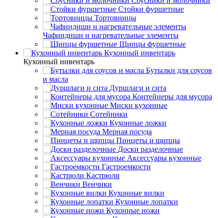
Соусники и молочники
Стойки фуршетные
Тортовницы
Чафиндиши и нагревательные элементы
Щипцы фуршетные
Кухонный инвентарь
Кухонный инвентарь
Бутылки для соусов
и масла
Дуршлаги и сита
Контейнеры для мусора
Миски кухонные
Сотейники
Кухонные ложки
Мерная посуда
Пинцеты и щипцы
Доски разделочные
Аксессуары кухонные
Гастроемкости
Кастрюли
Венчики
Кухонные вилки
Кухонные лопатки
Кухонные ножи