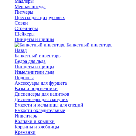
Мадлеры
Мерная посуда
Питчеры
Прессы для цитрусовых
Совки
Стрейнеры
Шейкеры
Пинцеты и щипцы
Банкетный инвентарь
Назад
Банкетный инвентарь
Ведра для льда
Пинцеты и щипцы
Измельчители льда
Подносы
Аксессуары для фуршета
Вазы и подсвечники
Диспенсеры для напитков
Диспенсеры для сыпучих
Емкости и мельницы для специй
Емкости охладительные
Инвентарь
Колпаки и крышки
Корзины и хлебницы
Креманки