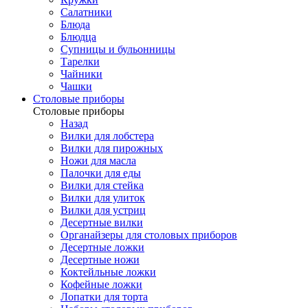
Салатники
Блюда
Блюдца
Супницы и бульонницы
Тарелки
Чайники
Чашки
Cтоловые приборы
Cтоловые приборы
Назад
Вилки для лобстера
Вилки для пирожных
Ножи для масла
Палочки для еды
Вилки для стейка
Вилки для улиток
Вилки для устриц
Десертные вилки
Органайзеры для столовых приборов
Десертные ложки
Десертные ножи
Коктейльные ложки
Кофейные ложки
Лопатки для торта