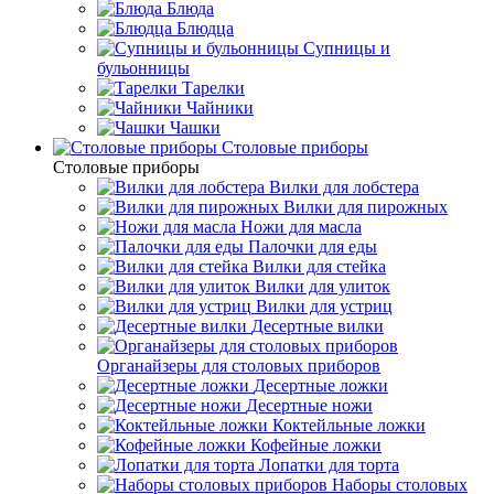
Блюда
Блюдца
Супницы и
бульонницы
Тарелки
Чайники
Чашки
Cтоловые приборы
Cтоловые приборы
Вилки для лобстера
Вилки для пирожных
Ножи для масла
Палочки для еды
Вилки для стейка
Вилки для улиток
Вилки для устриц
Десертные вилки
Органайзеры для столовых приборов
Десертные ложки
Десертные ножи
Коктейльные ложки
Кофейные ложки
Лопатки для торта
Наборы столовых