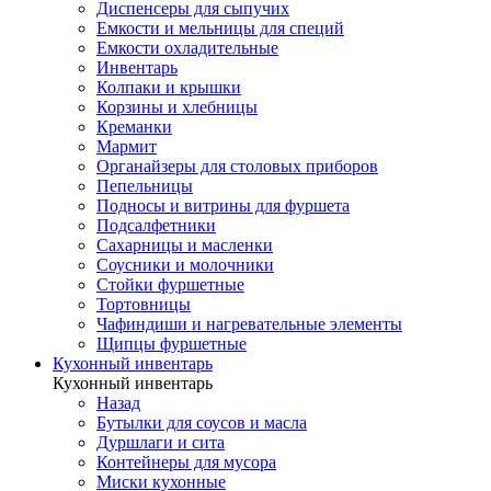
Диспенсеры для сыпучих
Емкости и мельницы для специй
Емкости охладительные
Инвентарь
Колпаки и крышки
Корзины и хлебницы
Креманки
Мармит
Органайзеры для столовых приборов
Пепельницы
Подносы и витрины для фуршета
Подсалфетники
Сахарницы и масленки
Соусники и молочники
Стойки фуршетные
Тортовницы
Чафиндиши и нагревательные элементы
Щипцы фуршетные
Кухонный инвентарь
Кухонный инвентарь
Назад
Бутылки для соусов и масла
Дуршлаги и сита
Контейнеры для мусора
Миски кухонные