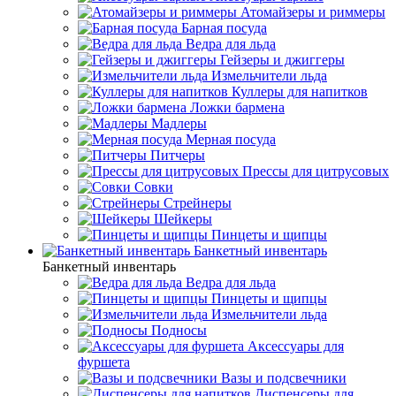
Атомайзеры и риммеры
Барная посуда
Ведра для льда
Гейзеры и джиггеры
Измельчители льда
Куллеры для напитков
Ложки бармена
Мадлеры
Мерная посуда
Питчеры
Прессы для цитрусовых
Совки
Стрейнеры
Шейкеры
Пинцеты и щипцы
Банкетный инвентарь
Банкетный инвентарь
Ведра для льда
Пинцеты и щипцы
Измельчители льда
Подносы
Аксессуары для
фуршета
Вазы и подсвечники
Диспенсеры для