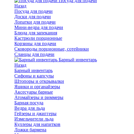
Посуда для подачи
Назад
Посуда для подачи
Доски для подачи
Лопатки для подачи
Мини-ведра для подачи
Блюда для запекания
Кастрюли порционные
Корзины для подачи
Сковороды порционные, сотейники
Сланцы для подачи
Барный инвентарь
Назад
Барный инвентарь
Сифоны и капсулы
Штопоры и открывалки
Ящики и органайзеры
Аксесуары барные
Атомайзеры и риммеры
Барная посуда
Ведра для льда
Гейзеры и джиггеры
Измельчители льда
Куллеры для напитков
Ложки бармена