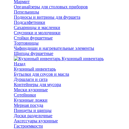
Мармит
Органайзеры для столовых приборов
Пепельницы
Подносы и витрины для фуршета
Подсалфетники
Сахарницы и масленки
Соусники и молочники
Стойки фуршетные
Тортовницы
Чафиндиши и нагревательные элементы
Щипцы фуршетные
Кухонный инвентарь
Назад
Кухонный инвентарь
Бутылки для соусов и масла
Дуршлаги и сита
Контейнеры для мусора
Миски кухонные
Сотейники
Кухонные ложки
Мерная посуда
Пинцеты и щипцы
Доски разделочные
Аксессуары кухонные
Гастроемкости