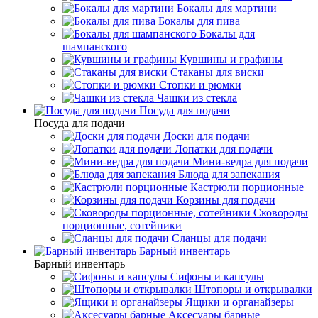
Бокалы для мартини
Бокалы для пива
Бокалы для
шампанского
Кувшины и графины
Стаканы для виски
Стопки и рюмки
Чашки из стекла
Посуда для подачи
Посуда для подачи
Доски для подачи
Лопатки для подачи
Мини-ведра для подачи
Блюда для запекания
Кастрюли порционные
Корзины для подачи
Сковороды
порционные, сотейники
Сланцы для подачи
Барный инвентарь
Барный инвентарь
Сифоны и капсулы
Штопоры и открывалки
Ящики и органайзеры
Аксесуары барные