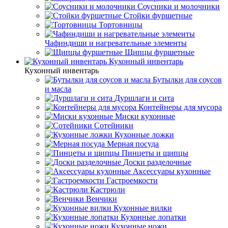
Соусники и молочники
Стойки фуршетные
Тортовницы
Чафиндиши и нагревательные элементы
Щипцы фуршетные
Кухонный инвентарь
Кухонный инвентарь
Бутылки для соусов
и масла
Дуршлаги и сита
Контейнеры для мусора
Миски кухонные
Сотейники
Кухонные ложки
Мерная посуда
Пинцеты и щипцы
Доски разделочные
Аксессуары кухонные
Гастроемкости
Кастрюли
Венчики
Кухонные вилки
Кухонные лопатки
Кухонные ножи