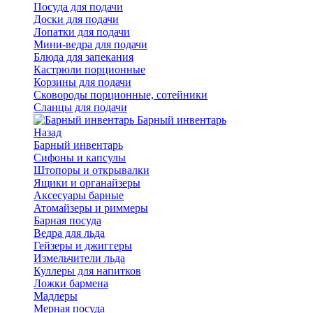
Посуда для подачи
Доски для подачи
Лопатки для подачи
Мини-ведра для подачи
Блюда для запекания
Кастрюли порционные
Корзины для подачи
Сковороды порционные, сотейники
Сланцы для подачи
Барный инвентарь
Назад
Барный инвентарь
Сифоны и капсулы
Штопоры и открывалки
Ящики и органайзеры
Аксесуары барные
Атомайзеры и риммеры
Барная посуда
Ведра для льда
Гейзеры и джиггеры
Измельчители льда
Куллеры для напитков
Ложки бармена
Мадлеры
Мерная посуда