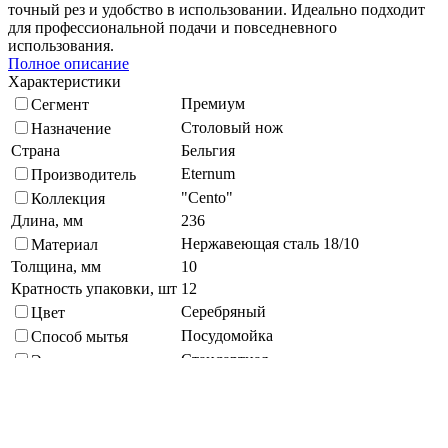
точный рез и удобство в использовании. Идеально подходит
для профессиональной подачи и повседневного
использования.
Полное описание
Характеристики
Премиум
Сегмент
Столовый нож
Назначение
Страна
Бельгия
Eternum
Производитель
"Cento"
Коллекция
Длина, мм
236
Нержавеющая сталь 18/10
Материал
Толщина, мм
10
Кратность упаковки, шт
12
Серебряный
Цвет
Посудомойка
Способ мытья
Стандартная
Экологичность
Зеркальная полировка
Покрытие (Декор)
Подберите похожие по характеристикам товары, выбрав одно
или несколько свойств
Выбрано:
0