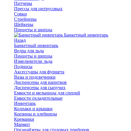
Питчеры
Прессы для цитрусовых
Совки
Стрейнеры
Шейкеры
Пинцеты и щипцы
Банкетный инвентарь
Назад
Банкетный инвентарь
Ведра для льда
Пинцеты и щипцы
Измельчители льда
Подносы
Аксессуары для фуршета
Вазы и подсвечники
Диспенсеры для напитков
Диспенсеры для сыпучих
Емкости и мельницы для специй
Емкости охладительные
Инвентарь
Колпаки и крышки
Корзины и хлебницы
Креманки
Мармит
Органайзеры для столовых приборов