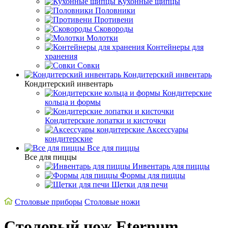
Кухонные щипцы
Половники
Противени
Сковороды
Молотки
Контейнеры для
хранения
Совки
Кондитерский инвентарь
Кондитерский инвентарь
Кондитерские
кольца и формы
Кондитерские лопатки и кисточки
Аксессуары
кондитерские
Все для пиццы
Все для пиццы
Инвентарь для пиццы
Формы для пиццы
Щетки для печи
Cтоловые приборы
Столовые ножи
Столовый нож Eternum