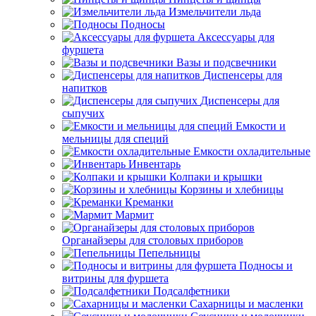
Измельчители льда
Подносы
Аксессуары для
фуршета
Вазы и подсвечники
Диспенсеры для
напитков
Диспенсеры для
сыпучих
Емкости и
мельницы для специй
Емкости охладительные
Инвентарь
Колпаки и крышки
Корзины и хлебницы
Креманки
Мармит
Органайзеры для столовых приборов
Пепельницы
Подносы и
витрины для фуршета
Подсалфетники
Сахарницы и масленки