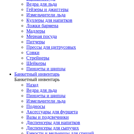
Ведра для льда
Гейзеры и джиггеры
Измельчители льда
Куллеры для напитков
Ложки бармена
Мадлеры
Мерная посуда
Питчеры
Прессы для цитрусовых
Совки
Стрейнеры
Шейкеры
Пинцеты и щипцы
Банкетный инвентарь
Банкетный инвентарь
Назад
Ведра для льда
Пинцеты и щипцы
Измельчители льда
Подносы
Аксессуары для фуршета
Вазы и подсвечники
Диспенсеры для напитков
Диспенсеры для сыпучих
Емкости и мельницы для специй