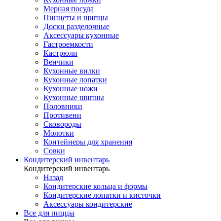
Мерная посуда
Пинцеты и щипцы
Доски разделочные
Аксессуары кухонные
Гастроемкости
Кастрюли
Венчики
Кухонные вилки
Кухонные лопатки
Кухонные ножи
Кухонные щипцы
Половники
Противени
Сковороды
Молотки
Контейнеры для хранения
Совки
Кондитерский инвентарь
Кондитерский инвентарь
Назад
Кондитерские кольца и формы
Кондитерские лопатки и кисточки
Аксессуары кондитерские
Все для пиццы