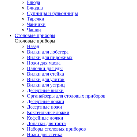
Блюда
Блюдца
Супницы и бульонницы
Тарелки
Чайники
Чашки
Cтоловые приборы
Cтоловые приборы
Назад
Вилки для лобстера
Вилки для пирожных
Ножи для масла
Палочки для еды
Вилки для стейка
Вилки для улиток
Вилки для устриц
Десертные вилки
Органайзеры для столовых приборов
Десертные ложки
Десертные ножи
Коктейльные ложки
Кофейные ложки
Лопатки для торта
Наборы столовых приборов
Ножи для стейка