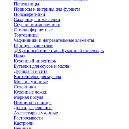
Пепельницы
Подносы и витрины для фуршета
Подсалфетники
Сахарницы и масленки
Соусники и молочники
Стойки фуршетные
Тортовницы
Чафиндиши и нагревательные элементы
Щипцы фуршетные
Кухонный инвентарь
Назад
Кухонный инвентарь
Бутылки для соусов и масла
Дуршлаги и сита
Контейнеры для мусора
Миски кухонные
Сотейники
Кухонные ложки
Мерная посуда
Пинцеты и щипцы
Доски разделочные
Аксессуары кухонные
Гастроемкости
Кастрюли
Венчики