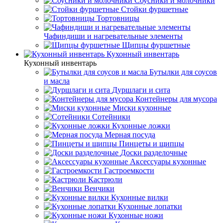
Соусники и молочники
Стойки фуршетные
Тортовницы
Чафиндиши и нагревательные элементы
Щипцы фуршетные
Кухонный инвентарь
Кухонный инвентарь
Бутылки для соусов
и масла
Дуршлаги и сита
Контейнеры для мусора
Миски кухонные
Сотейники
Кухонные ложки
Мерная посуда
Пинцеты и щипцы
Доски разделочные
Аксессуары кухонные
Гастроемкости
Кастрюли
Венчики
Кухонные вилки
Кухонные лопатки
Кухонные ножи