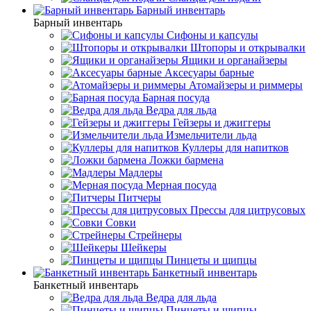
Барный инвентарь
Барный инвентарь
Сифоны и капсулы
Штопоры и открывалки
Ящики и органайзеры
Аксесуары барные
Атомайзеры и риммеры
Барная посуда
Ведра для льда
Гейзеры и джиггеры
Измельчители льда
Куллеры для напитков
Ложки бармена
Мадлеры
Мерная посуда
Питчеры
Прессы для цитрусовых
Совки
Стрейнеры
Шейкеры
Пинцеты и щипцы
Банкетный инвентарь
Банкетный инвентарь
Ведра для льда
Пинцеты и щипцы