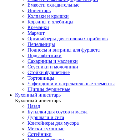
Емкости охладительные
Инвентарь
Колпаки и крышки
Корзины и хлебницы
Креманки
Мармит
Органайзеры для столовых приборов
Пепельницы
Подносы и витрины для фуршета
Подсалфетники
Сахарницы и масленки
Соусники и молочники
Стойки фуршетные
Тортовницы
Чафиндиши и нагревательные элементы
Щипцы фуршетные
Кухонный инвентарь
Кухонный инвентарь
Назад
Бутылки для соусов и масла
Дуршлаги и сита
Контейнеры для мусора
Миски кухонные
Сотейники
Кухонные ложки