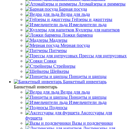
Атомайзеры и риммеры
Барная посуда
Ведра для льда
Гейзеры и джиггеры
Измельчители льда
Куллеры для напитков
Ложки бармена
Мадлеры
Мерная посуда
Питчеры
Прессы для цитрусовых
Совки
Стрейнеры
Шейкеры
Пинцеты и щипцы
Банкетный инвентарь
Банкетный инвентарь
Ведра для льда
Пинцеты и щипцы
Измельчители льда
Подносы
Аксессуары для
фуршета
Вазы и подсвечники
Диспенсеры для