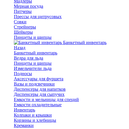
Мадлеры
Мерная посуда
Питчеры
Прессы для цитрусовых
Совки
Стрейнеры
Шейкеры
Пинцеты и щипцы
Банкетный инвентарь
Назад
Банкетный инвентарь
Ведра для льда
Пинцеты и щипцы
Измельчители льда
Подносы
Аксессуары для фуршета
Вазы и подсвечники
Диспенсеры для напитков
Диспенсеры для сыпучих
Емкости и мельницы для специй
Емкости охладительные
Инвентарь
Колпаки и крышки
Корзины и хлебницы
Креманки