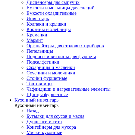
Диспенсеры для сыпучих
Емкости и мельницы для специй
Емкости охладительные
Инвентарь
Колпаки и крышки
Корзины и хлебницы
Креманки
Мармит
Органайзеры для столовых приборов
Пепельницы
Подносы и витрины для фуршета
Подсалфетники
Сахарницы и масленки
Соусники и молочники
Стойки фуршетные
Тортовницы
Чафиндиши и нагревательные элементы
Щипцы фуршетные
Кухонный инвентарь
Кухонный инвентарь
Назад
Бутылки для соусов и масла
Дуршлаги и сита
Контейнеры для мусора
Миски кухонные