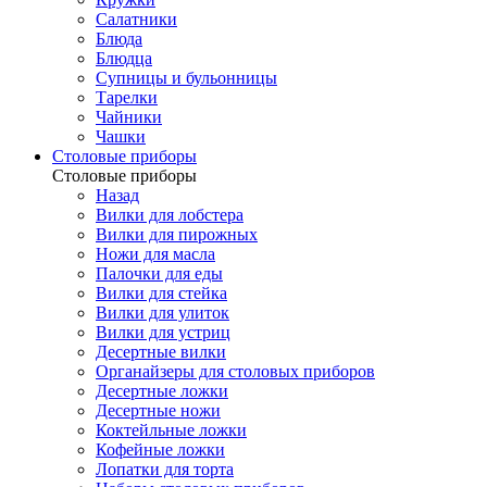
Салатники
Блюда
Блюдца
Супницы и бульонницы
Тарелки
Чайники
Чашки
Cтоловые приборы
Cтоловые приборы
Назад
Вилки для лобстера
Вилки для пирожных
Ножи для масла
Палочки для еды
Вилки для стейка
Вилки для улиток
Вилки для устриц
Десертные вилки
Органайзеры для столовых приборов
Десертные ложки
Десертные ножи
Коктейльные ложки
Кофейные ложки
Лопатки для торта