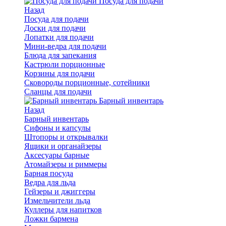
Посуда для подачи
Назад
Посуда для подачи
Доски для подачи
Лопатки для подачи
Мини-ведра для подачи
Блюда для запекания
Кастрюли порционные
Корзины для подачи
Сковороды порционные, сотейники
Сланцы для подачи
Барный инвентарь
Назад
Барный инвентарь
Сифоны и капсулы
Штопоры и открывалки
Ящики и органайзеры
Аксесуары барные
Атомайзеры и риммеры
Барная посуда
Ведра для льда
Гейзеры и джиггеры
Измельчители льда
Куллеры для напитков
Ложки бармена