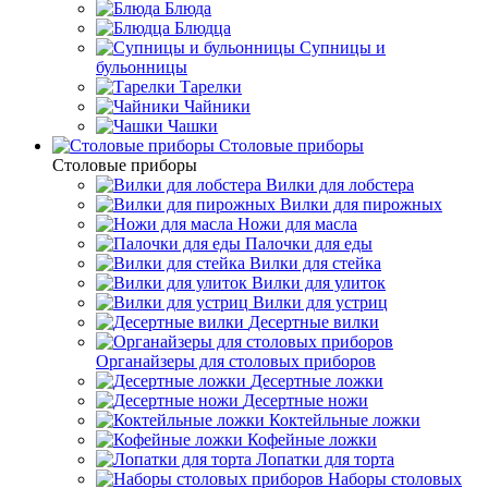
Блюда
Блюдца
Супницы и
бульонницы
Тарелки
Чайники
Чашки
Cтоловые приборы
Cтоловые приборы
Вилки для лобстера
Вилки для пирожных
Ножи для масла
Палочки для еды
Вилки для стейка
Вилки для улиток
Вилки для устриц
Десертные вилки
Органайзеры для столовых приборов
Десертные ложки
Десертные ножи
Коктейльные ложки
Кофейные ложки
Лопатки для торта
Наборы столовых