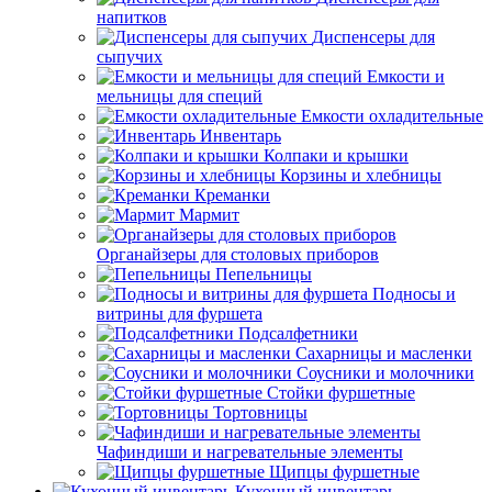
напитков
Диспенсеры для
сыпучих
Емкости и
мельницы для специй
Емкости охладительные
Инвентарь
Колпаки и крышки
Корзины и хлебницы
Креманки
Мармит
Органайзеры для столовых приборов
Пепельницы
Подносы и
витрины для фуршета
Подсалфетники
Сахарницы и масленки
Соусники и молочники
Стойки фуршетные
Тортовницы
Чафиндиши и нагревательные элементы
Щипцы фуршетные
Кухонный инвентарь