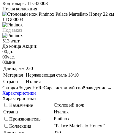
Код товара: 1TG00003
Новая коллекция
Под заказ
513
/шт
₴
До конца Акции:
00
дн.
00
час.
00
мин.
Длина, мм
220
Материал
Нержавеющая сталь 18/10
Страна
Италия
Скидки % для HoReCa
регистрируй своё заведение →
Характеристики
Характеристики
Столовый нож
Назначение
Страна
Италия
Pintinox
Производитель
"Palace Martellato Honey "
Коллекция
Длина, мм
220