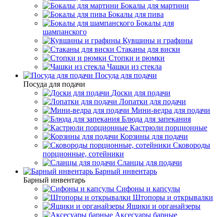
Бокалы для мартини
Бокалы для пива
Бокалы для
шампанского
Кувшины и графины
Стаканы для виски
Стопки и рюмки
Чашки из стекла
Посуда для подачи
Посуда для подачи
Доски для подачи
Лопатки для подачи
Мини-ведра для подачи
Блюда для запекания
Кастрюли порционные
Корзины для подачи
Сковороды
порционные, сотейники
Сланцы для подачи
Барный инвентарь
Барный инвентарь
Сифоны и капсулы
Штопоры и открывалки
Ящики и органайзеры
Аксесуары барные