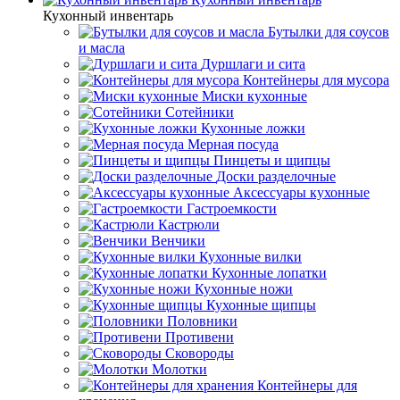
Кухонный инвентарь
Бутылки для соусов
и масла
Дуршлаги и сита
Контейнеры для мусора
Миски кухонные
Сотейники
Кухонные ложки
Мерная посуда
Пинцеты и щипцы
Доски разделочные
Аксессуары кухонные
Гастроемкости
Кастрюли
Венчики
Кухонные вилки
Кухонные лопатки
Кухонные ножи
Кухонные щипцы
Половники
Противени
Сковороды
Молотки
Контейнеры для