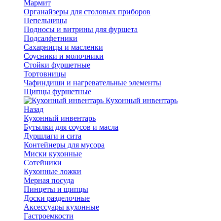
Мармит
Органайзеры для столовых приборов
Пепельницы
Подносы и витрины для фуршета
Подсалфетники
Сахарницы и масленки
Соусники и молочники
Стойки фуршетные
Тортовницы
Чафиндиши и нагревательные элементы
Щипцы фуршетные
Кухонный инвентарь
Назад
Кухонный инвентарь
Бутылки для соусов и масла
Дуршлаги и сита
Контейнеры для мусора
Миски кухонные
Сотейники
Кухонные ложки
Мерная посуда
Пинцеты и щипцы
Доски разделочные
Аксессуары кухонные
Гастроемкости