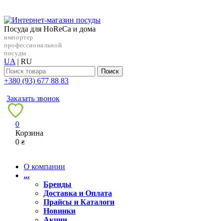
Посуда для HoReCa и дома
импортер
профессиональной
посуды
UA
|
RU
Поиск
+38‎0 (93) 677 88 83
Заказать звонок
0
Корзина
0
₴
О компании
...
Бренды
Доставка и Оплата
Прайсы и Каталоги
Новинки
Акции