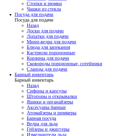
Стопки и рюмки
Чашки из стекла
Посуда для подачи
Посуда для подачи
Назад
Доски для подачи
Лопатки для подачи
Мини-ведра для подачи
Блюда для запекания
Кастрюли порционные
Корзины для подачи
Сковороды порционные, сотейники
Сланцы для подачи
Барный инвентарь
Барный инвентарь
Назад
Сифоны и капсулы
Штопоры и открывалки
Ящики и органайзеры
Аксесуары барные
Атомайзеры и риммеры
Барная посуда
Ведра для льда
Гейзеры и джиггеры
Измельчители льда