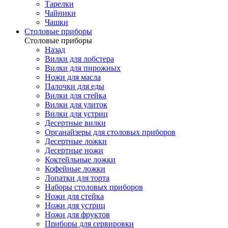
Тарелки
Чайники
Чашки
Cтоловые приборы
Cтоловые приборы
Назад
Вилки для лобстера
Вилки для пирожных
Ножи для масла
Палочки для еды
Вилки для стейка
Вилки для улиток
Вилки для устриц
Десертные вилки
Органайзеры для столовых приборов
Десертные ложки
Десертные ножи
Коктейльные ложки
Кофейные ложки
Лопатки для торта
Наборы столовых приборов
Ножи для стейка
Ножи для устриц
Ножи для фруктов
Приборы для сервировки