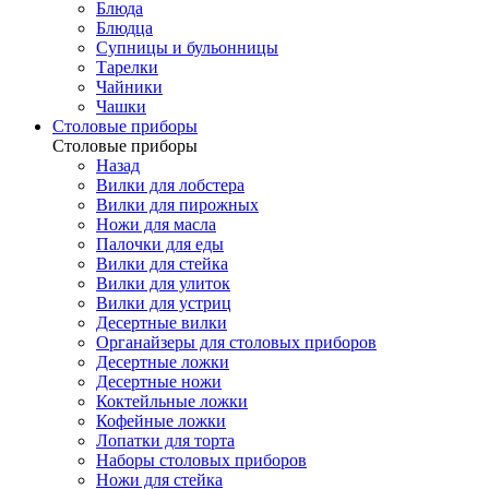
Блюда
Блюдца
Супницы и бульонницы
Тарелки
Чайники
Чашки
Cтоловые приборы
Cтоловые приборы
Назад
Вилки для лобстера
Вилки для пирожных
Ножи для масла
Палочки для еды
Вилки для стейка
Вилки для улиток
Вилки для устриц
Десертные вилки
Органайзеры для столовых приборов
Десертные ложки
Десертные ножи
Коктейльные ложки
Кофейные ложки
Лопатки для торта
Наборы столовых приборов
Ножи для стейка