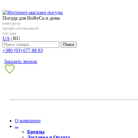
Посуда для HoReCa и дома
импортер
профессиональной
посуды
UA
|
RU
Поиск
+38‎0 (93) 677 88 83
Заказать звонок
О компании
...
Бренды
Доставка и Оплата