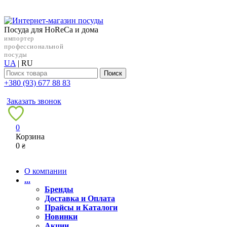
Посуда для HoReCa и дома
импортер
профессиональной
посуды
UA
|
RU
Поиск
+38‎0 (93) 677 88 83
Заказать звонок
0
Корзина
0
₴
О компании
...
Бренды
Доставка и Оплата
Прайсы и Каталоги
Новинки
Акции