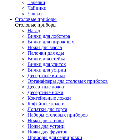
Тарелки
Чайники
Чашки
Cтоловые приборы
Cтоловые приборы
Назад
Вилки для лобстера
Вилки для пирожных
Ножи для масла
Палочки для еды
Вилки для стейка
Вилки для улиток
Вилки для устриц
Десертные вилки
Органайзеры для столовых приборов
Десертные ложки
Десертные ножи
Коктейльные ложки
Кофейные ложки
Лопатки для торта
Наборы столовых приборов
Ножи для стейка
Ножи для устриц
Ножи для фруктов
Приборы для сервировки