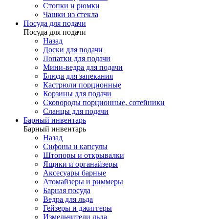
Стопки и рюмки
Чашки из стекла
Посуда для подачи
Посуда для подачи
Назад
Доски для подачи
Лопатки для подачи
Мини-ведра для подачи
Блюда для запекания
Кастрюли порционные
Корзины для подачи
Сковороды порционные, сотейники
Сланцы для подачи
Барный инвентарь
Барный инвентарь
Назад
Сифоны и капсулы
Штопоры и открывалки
Ящики и органайзеры
Аксесуары барные
Атомайзеры и риммеры
Барная посуда
Ведра для льда
Гейзеры и джиггеры
Измельчители льда