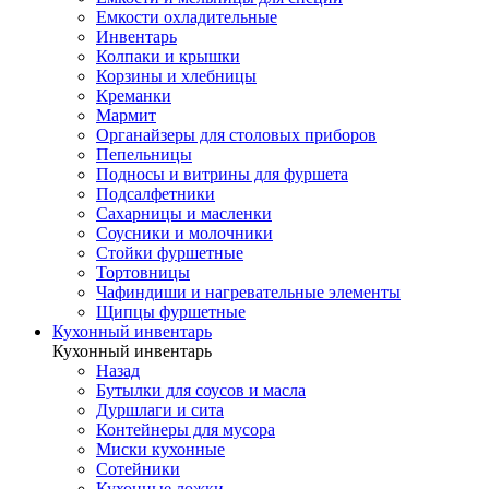
Емкости охладительные
Инвентарь
Колпаки и крышки
Корзины и хлебницы
Креманки
Мармит
Органайзеры для столовых приборов
Пепельницы
Подносы и витрины для фуршета
Подсалфетники
Сахарницы и масленки
Соусники и молочники
Стойки фуршетные
Тортовницы
Чафиндиши и нагревательные элементы
Щипцы фуршетные
Кухонный инвентарь
Кухонный инвентарь
Назад
Бутылки для соусов и масла
Дуршлаги и сита
Контейнеры для мусора
Миски кухонные
Сотейники
Кухонные ложки