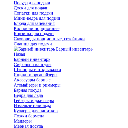
Посуда для подачи
Доски для подачи
Лопатки для подачи
Мини-ведра для подачи
Блюда для запекания
Кастрюли порционные
Корзины для подачи
Сковороды порционные, сотейники
Сланцы для подачи
Барный инвентарь
Назад
Барный инвентарь
Сифоны и капсулы
Штопоры и открывалки
Ящики и органайзеры
Аксесуары барные
Атомайзеры и риммеры
Барная посуда
Ведра для льда
Гейзеры и джиггеры
Измельчители льда
Куллеры для напитков
Ложки бармена
Мадлеры
Мерная посуда