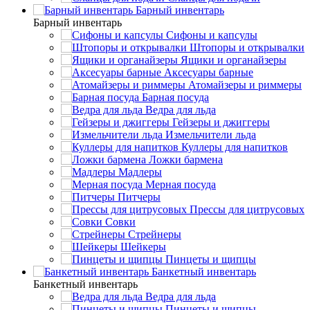
Барный инвентарь
Барный инвентарь
Сифоны и капсулы
Штопоры и открывалки
Ящики и органайзеры
Аксесуары барные
Атомайзеры и риммеры
Барная посуда
Ведра для льда
Гейзеры и джиггеры
Измельчители льда
Куллеры для напитков
Ложки бармена
Мадлеры
Мерная посуда
Питчеры
Прессы для цитрусовых
Совки
Стрейнеры
Шейкеры
Пинцеты и щипцы
Банкетный инвентарь
Банкетный инвентарь
Ведра для льда
Пинцеты и щипцы