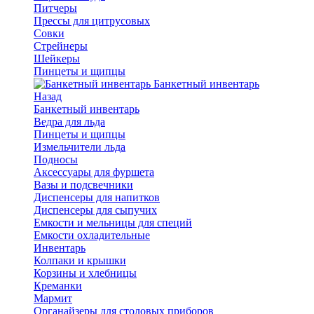
Питчеры
Прессы для цитрусовых
Совки
Стрейнеры
Шейкеры
Пинцеты и щипцы
Банкетный инвентарь
Назад
Банкетный инвентарь
Ведра для льда
Пинцеты и щипцы
Измельчители льда
Подносы
Аксессуары для фуршета
Вазы и подсвечники
Диспенсеры для напитков
Диспенсеры для сыпучих
Емкости и мельницы для специй
Емкости охладительные
Инвентарь
Колпаки и крышки
Корзины и хлебницы
Креманки
Мармит
Органайзеры для столовых приборов