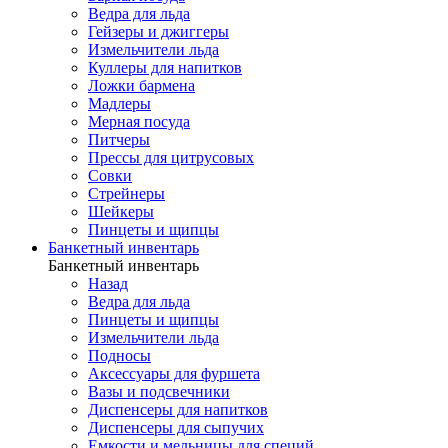
Ведра для льда
Гейзеры и джиггеры
Измельчители льда
Куллеры для напитков
Ложки бармена
Мадлеры
Мерная посуда
Питчеры
Прессы для цитрусовых
Совки
Стрейнеры
Шейкеры
Пинцеты и щипцы
Банкетный инвентарь
Банкетный инвентарь
Назад
Ведра для льда
Пинцеты и щипцы
Измельчители льда
Подносы
Аксессуары для фуршета
Вазы и подсвечники
Диспенсеры для напитков
Диспенсеры для сыпучих
Емкости и мельницы для специй