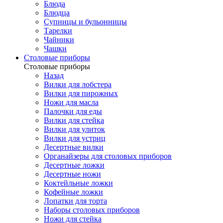
Блюда
Блюдца
Супницы и бульонницы
Тарелки
Чайники
Чашки
Cтоловые приборы
Cтоловые приборы
Назад
Вилки для лобстера
Вилки для пирожных
Ножи для масла
Палочки для еды
Вилки для стейка
Вилки для улиток
Вилки для устриц
Десертные вилки
Органайзеры для столовых приборов
Десертные ложки
Десертные ножи
Коктейльные ложки
Кофейные ложки
Лопатки для торта
Наборы столовых приборов
Ножи для стейка