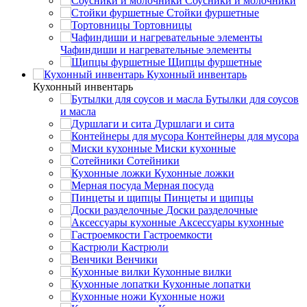
Соусники и молочники
Стойки фуршетные
Тортовницы
Чафиндиши и нагревательные элементы
Щипцы фуршетные
Кухонный инвентарь
Кухонный инвентарь
Бутылки для соусов
и масла
Дуршлаги и сита
Контейнеры для мусора
Миски кухонные
Сотейники
Кухонные ложки
Мерная посуда
Пинцеты и щипцы
Доски разделочные
Аксессуары кухонные
Гастроемкости
Кастрюли
Венчики
Кухонные вилки
Кухонные лопатки
Кухонные ножи