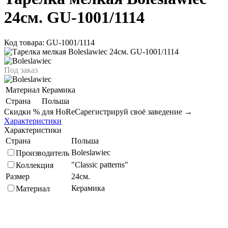
24см. GU-1001/1114
Код товара: GU-1001/1114
Под заказ
Материал
Керамика
Страна
Польша
Скидки % для HoReCa
регистрируй своё заведение →
Характеристики
Характеристики
Страна
Польша
Boleslawiec
Производитель
"Classic patterns"
Коллекция
Размер
24см.
Керамика
Материал
Подберите похожие по характеристикам товары, выбрав одно
или несколько свойств
Выбрано:
0
Показать