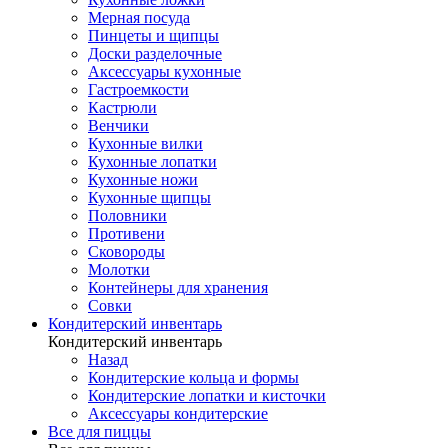
Мерная посуда
Пинцеты и щипцы
Доски разделочные
Аксессуары кухонные
Гастроемкости
Кастрюли
Венчики
Кухонные вилки
Кухонные лопатки
Кухонные ножи
Кухонные щипцы
Половники
Противени
Сковороды
Молотки
Контейнеры для хранения
Совки
Кондитерский инвентарь
Кондитерский инвентарь
Назад
Кондитерские кольца и формы
Кондитерские лопатки и кисточки
Аксессуары кондитерские
Все для пиццы