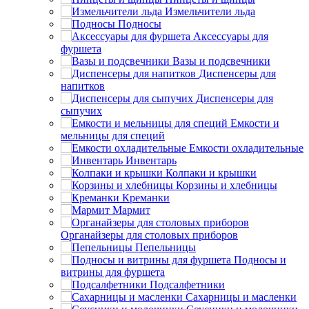
Измельчители льда
Подносы
Аксессуары для
фуршета
Вазы и подсвечники
Диспенсеры для
напитков
Диспенсеры для
сыпучих
Емкости и
мельницы для специй
Емкости охладительные
Инвентарь
Колпаки и крышки
Корзины и хлебницы
Креманки
Мармит
Органайзеры для столовых приборов
Пепельницы
Подносы и
витрины для фуршета
Подсалфетники
Сахарницы и масленки