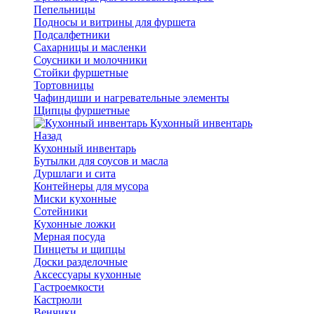
Пепельницы
Подносы и витрины для фуршета
Подсалфетники
Сахарницы и масленки
Соусники и молочники
Стойки фуршетные
Тортовницы
Чафиндиши и нагревательные элементы
Щипцы фуршетные
Кухонный инвентарь
Назад
Кухонный инвентарь
Бутылки для соусов и масла
Дуршлаги и сита
Контейнеры для мусора
Миски кухонные
Сотейники
Кухонные ложки
Мерная посуда
Пинцеты и щипцы
Доски разделочные
Аксессуары кухонные
Гастроемкости
Кастрюли
Венчики