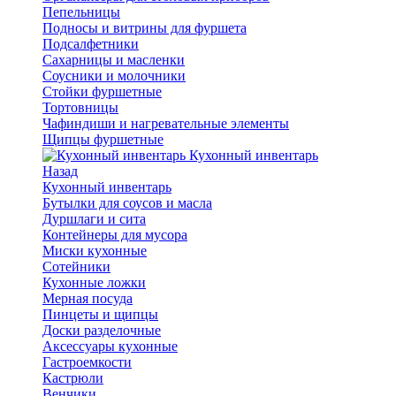
Пепельницы
Подносы и витрины для фуршета
Подсалфетники
Сахарницы и масленки
Соусники и молочники
Стойки фуршетные
Тортовницы
Чафиндиши и нагревательные элементы
Щипцы фуршетные
Кухонный инвентарь
Назад
Кухонный инвентарь
Бутылки для соусов и масла
Дуршлаги и сита
Контейнеры для мусора
Миски кухонные
Сотейники
Кухонные ложки
Мерная посуда
Пинцеты и щипцы
Доски разделочные
Аксессуары кухонные
Гастроемкости
Кастрюли
Венчики