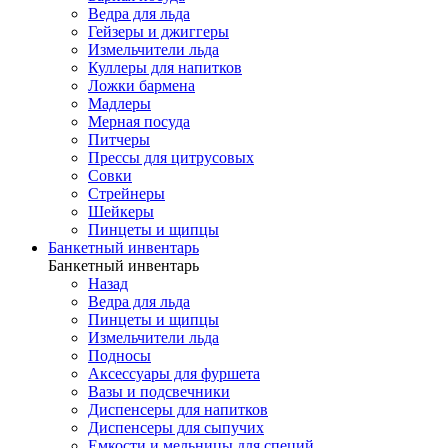
Ведра для льда
Гейзеры и джиггеры
Измельчители льда
Куллеры для напитков
Ложки бармена
Мадлеры
Мерная посуда
Питчеры
Прессы для цитрусовых
Совки
Стрейнеры
Шейкеры
Пинцеты и щипцы
Банкетный инвентарь
Банкетный инвентарь
Назад
Ведра для льда
Пинцеты и щипцы
Измельчители льда
Подносы
Аксессуары для фуршета
Вазы и подсвечники
Диспенсеры для напитков
Диспенсеры для сыпучих
Емкости и мельницы для специй