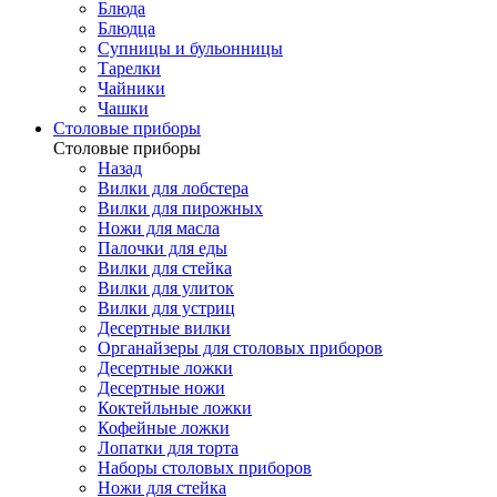
Блюда
Блюдца
Супницы и бульонницы
Тарелки
Чайники
Чашки
Cтоловые приборы
Cтоловые приборы
Назад
Вилки для лобстера
Вилки для пирожных
Ножи для масла
Палочки для еды
Вилки для стейка
Вилки для улиток
Вилки для устриц
Десертные вилки
Органайзеры для столовых приборов
Десертные ложки
Десертные ножи
Коктейльные ложки
Кофейные ложки
Лопатки для торта
Наборы столовых приборов
Ножи для стейка