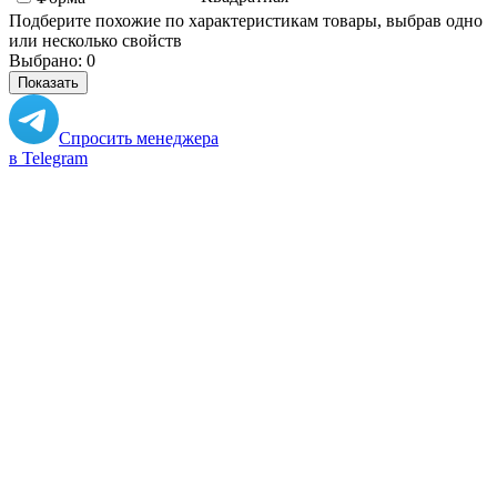
Подберите похожие по характеристикам товары, выбрав одно
или несколько свойств
Выбрано:
0
Показать
Спросить менеджера
в Telegram
Задать вопрос о товаре
Я согласен с
условиями обработки
персональных данных
Отправить
Персональные рекомендации
Все товары категории
Все товары бренда Studio Raw