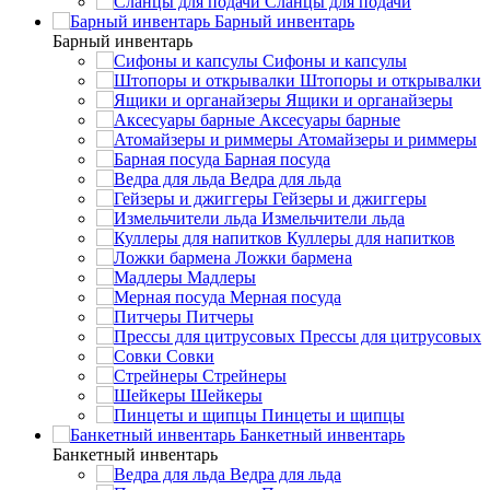
Сланцы для подачи
Барный инвентарь
Барный инвентарь
Сифоны и капсулы
Штопоры и открывалки
Ящики и органайзеры
Аксесуары барные
Атомайзеры и риммеры
Барная посуда
Ведра для льда
Гейзеры и джиггеры
Измельчители льда
Куллеры для напитков
Ложки бармена
Мадлеры
Мерная посуда
Питчеры
Прессы для цитрусовых
Совки
Стрейнеры
Шейкеры
Пинцеты и щипцы
Банкетный инвентарь
Банкетный инвентарь
Ведра для льда