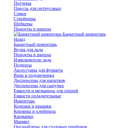
Питчеры
Прессы для цитрусовых
Совки
Стрейнеры
Шейкеры
Пинцеты и щипцы
Банкетный инвентарь
Назад
Банкетный инвентарь
Ведра для льда
Пинцеты и щипцы
Измельчители льда
Подносы
Аксессуары для фуршета
Вазы и подсвечники
Диспенсеры для напитков
Диспенсеры для сыпучих
Емкости и мельницы для специй
Емкости охладительные
Инвентарь
Колпаки и крышки
Корзины и хлебницы
Креманки
Мармит
Органайзеры для столовых приборов