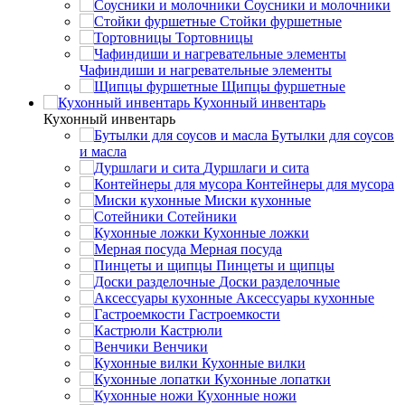
Соусники и молочники
Стойки фуршетные
Тортовницы
Чафиндиши и нагревательные элементы
Щипцы фуршетные
Кухонный инвентарь
Кухонный инвентарь
Бутылки для соусов
и масла
Дуршлаги и сита
Контейнеры для мусора
Миски кухонные
Сотейники
Кухонные ложки
Мерная посуда
Пинцеты и щипцы
Доски разделочные
Аксессуары кухонные
Гастроемкости
Кастрюли
Венчики
Кухонные вилки
Кухонные лопатки
Кухонные ножи