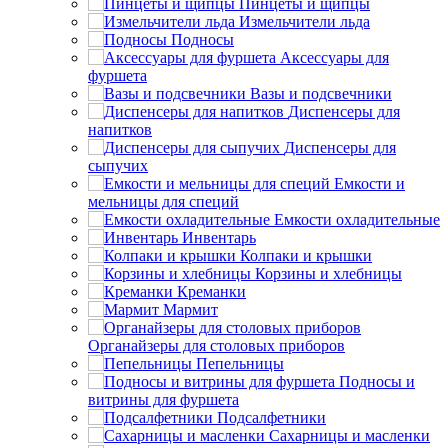
Пинцеты и щипцы
Измельчители льда
Подносы
Аксессуары для
фуршета
Вазы и подсвечники
Диспенсеры для
напитков
Диспенсеры для
сыпучих
Емкости и
мельницы для специй
Емкости охладительные
Инвентарь
Колпаки и крышки
Корзины и хлебницы
Креманки
Мармит
Органайзеры для столовых приборов
Пепельницы
Подносы и
витрины для фуршета
Подсалфетники
Сахарницы и масленки