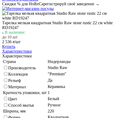
Скидки % для HoReCa
регистрируй своё заведение →
Тарелка мелкая квадратная Studio Raw stone rustic 22 см white
RD19247
В наличии:
до 10 шт
2 536
/шт
₴
Купить
Характеристики
Характеристики
Страна
Нидерланды
Studio Raw
Производитель
"Premium"
Коллекция
Да
Рельеф
Керамика
Материал
Кратность упаковки, шт
1
Белый
Цвет
Ручное
Способ мытья
Ширина, мм
220
Квадратная
Форма