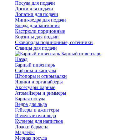
Посуда для подачи
Доски для подачи
Лопатки для подачи
Мини-ведра для подачи
Блюда для запекания
Кастрюли порционные
Корзины для подачи
Сковороды порционные, сотейники
Сланцы для подачи
Барный инвентарь
Назад
Барный инвентарь
Сифоны и капсулы
Штопоры и открывалки
Ящики и органайзеры
Аксесуары барные
Атомайзеры и риммеры
Барная посуда
Ведра для льда
Гейзеры и джиггеры
Измельчители льда
Куллеры для напитков
Ложки бармена
Мадлеры
Мерная посуда