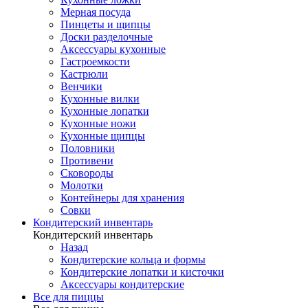
Мерная посуда
Пинцеты и щипцы
Доски разделочные
Аксессуары кухонные
Гастроемкости
Кастрюли
Венчики
Кухонные вилки
Кухонные лопатки
Кухонные ножи
Кухонные щипцы
Половники
Противени
Сковороды
Молотки
Контейнеры для хранения
Совки
Кондитерский инвентарь
Кондитерский инвентарь
Назад
Кондитерские кольца и формы
Кондитерские лопатки и кисточки
Аксессуары кондитерские
Все для пиццы