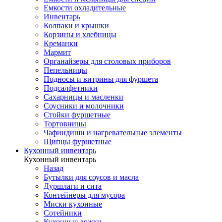
Емкости охладительные
Инвентарь
Колпаки и крышки
Корзины и хлебницы
Креманки
Мармит
Органайзеры для столовых приборов
Пепельницы
Подносы и витрины для фуршета
Подсалфетники
Сахарницы и масленки
Соусники и молочники
Стойки фуршетные
Тортовницы
Чафиндиши и нагревательные элементы
Щипцы фуршетные
Кухонный инвентарь
Кухонный инвентарь
Назад
Бутылки для соусов и масла
Дуршлаги и сита
Контейнеры для мусора
Миски кухонные
Сотейники
Кухонные ложки