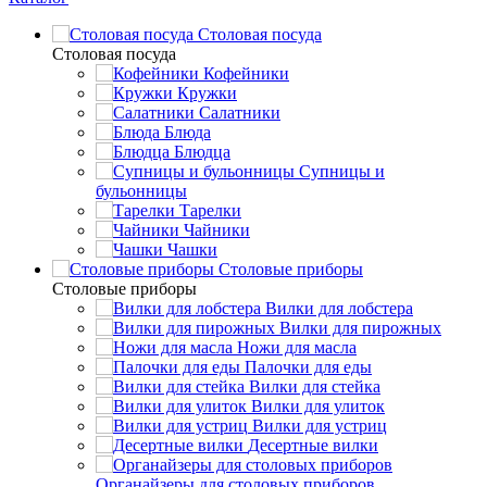
Столовая посуда
Столовая посуда
Кофейники
Кружки
Салатники
Блюда
Блюдца
Супницы и
бульонницы
Тарелки
Чайники
Чашки
Cтоловые приборы
Cтоловые приборы
Вилки для лобстера
Вилки для пирожных
Ножи для масла
Палочки для еды
Вилки для стейка
Вилки для улиток
Вилки для устриц
Десертные вилки
Органайзеры для столовых приборов