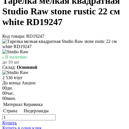
Тарелка мелкая квадратная
Studio Raw stone rustic 22 см
white RD19247
Код товара: RD19247
В наличии:
до 10 шт
Склад:
Основной
2 536
/шт
₴
До конца Акции:
00
дн.
00
час.
00
мин.
Материал
Керамика
Страна
Нидерланды
Купить
Купить в один клик