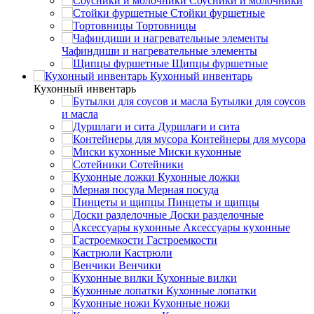
Соусники и молочники
Стойки фуршетные
Тортовницы
Чафиндиши и нагревательные элементы
Щипцы фуршетные
Кухонный инвентарь
Кухонный инвентарь
Бутылки для соусов
и масла
Дуршлаги и сита
Контейнеры для мусора
Миски кухонные
Сотейники
Кухонные ложки
Мерная посуда
Пинцеты и щипцы
Доски разделочные
Аксессуары кухонные
Гастроемкости
Кастрюли
Венчики
Кухонные вилки
Кухонные лопатки
Кухонные ножи