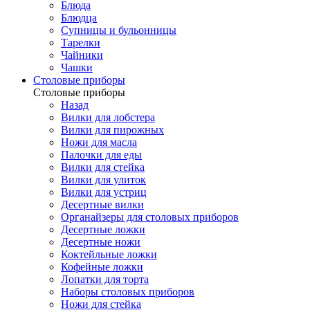
Блюда
Блюдца
Супницы и бульонницы
Тарелки
Чайники
Чашки
Cтоловые приборы
Cтоловые приборы
Назад
Вилки для лобстера
Вилки для пирожных
Ножи для масла
Палочки для еды
Вилки для стейка
Вилки для улиток
Вилки для устриц
Десертные вилки
Органайзеры для столовых приборов
Десертные ложки
Десертные ножи
Коктейльные ложки
Кофейные ложки
Лопатки для торта
Наборы столовых приборов
Ножи для стейка