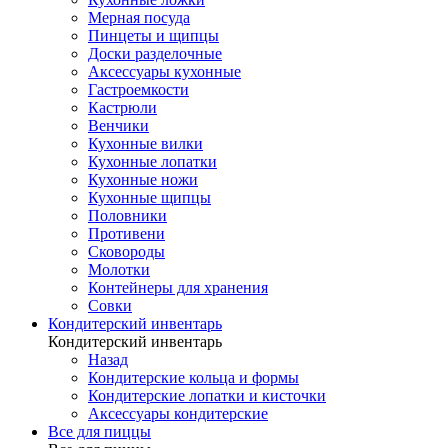
Мерная посуда
Пинцеты и щипцы
Доски разделочные
Аксессуары кухонные
Гастроемкости
Кастрюли
Венчики
Кухонные вилки
Кухонные лопатки
Кухонные ножи
Кухонные щипцы
Половники
Противени
Сковороды
Молотки
Контейнеры для хранения
Совки
Кондитерский инвентарь
Кондитерский инвентарь
Назад
Кондитерские кольца и формы
Кондитерские лопатки и кисточки
Аксессуары кондитерские
Все для пиццы