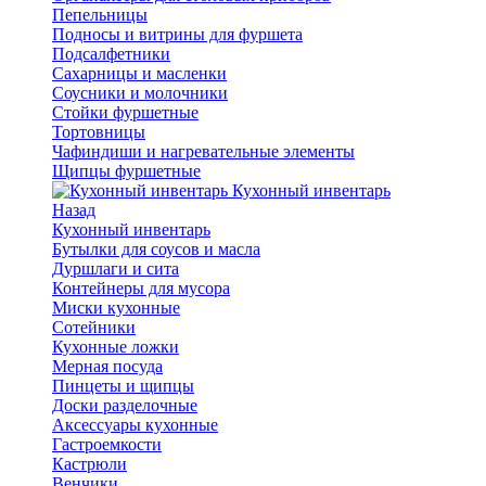
Пепельницы
Подносы и витрины для фуршета
Подсалфетники
Сахарницы и масленки
Соусники и молочники
Стойки фуршетные
Тортовницы
Чафиндиши и нагревательные элементы
Щипцы фуршетные
Кухонный инвентарь
Назад
Кухонный инвентарь
Бутылки для соусов и масла
Дуршлаги и сита
Контейнеры для мусора
Миски кухонные
Сотейники
Кухонные ложки
Мерная посуда
Пинцеты и щипцы
Доски разделочные
Аксессуары кухонные
Гастроемкости
Кастрюли
Венчики