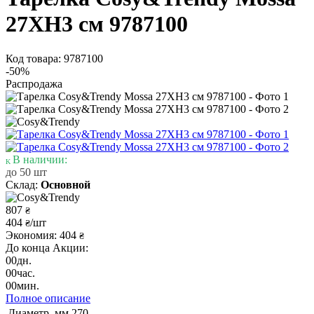
27XH3 см 9787100
Код товара: 9787100
-50%
Распродажа
В наличии:
до 50 шт
Склад:
Основной
807
₴
404
/шт
₴
Экономия: 404
₴
До конца Акции:
00
дн.
00
час.
00
мин.
Полное описание
Диаметр, мм
270