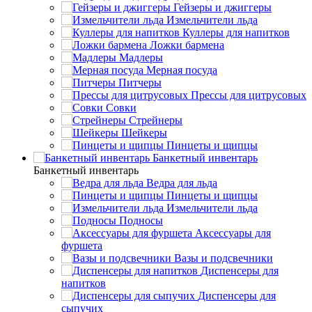
Гейзеры и джиггеры
Измельчители льда
Куллеры для напитков
Ложки бармена
Мадлеры
Мерная посуда
Питчеры
Прессы для цитрусовых
Совки
Стрейнеры
Шейкеры
Пинцеты и щипцы
Банкетный инвентарь
Банкетный инвентарь
Ведра для льда
Пинцеты и щипцы
Измельчители льда
Подносы
Аксессуары для
фуршета
Вазы и подсвечники
Диспенсеры для
напитков
Диспенсеры для
сыпучих