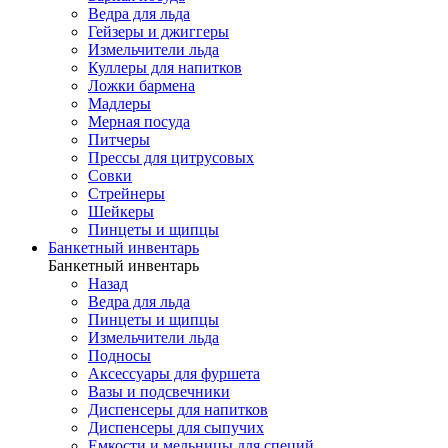
Ведра для льда
Гейзеры и джиггеры
Измельчители льда
Куллеры для напитков
Ложки бармена
Мадлеры
Мерная посуда
Питчеры
Прессы для цитрусовых
Совки
Стрейнеры
Шейкеры
Пинцеты и щипцы
Банкетный инвентарь
Банкетный инвентарь
Назад
Ведра для льда
Пинцеты и щипцы
Измельчители льда
Подносы
Аксессуары для фуршета
Вазы и подсвечники
Диспенсеры для напитков
Диспенсеры для сыпучих
Емкости и мельницы для специй