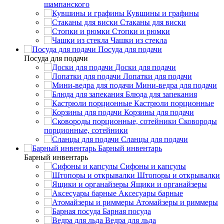
шампанского
Кувшины и графины
Стаканы для виски
Стопки и рюмки
Чашки из стекла
Посуда для подачи
Посуда для подачи
Доски для подачи
Лопатки для подачи
Мини-ведра для подачи
Блюда для запекания
Кастрюли порционные
Корзины для подачи
Сковороды
порционные, сотейники
Сланцы для подачи
Барный инвентарь
Барный инвентарь
Сифоны и капсулы
Штопоры и открывалки
Ящики и органайзеры
Аксесуары барные
Атомайзеры и риммеры
Барная посуда
Ведра для льда