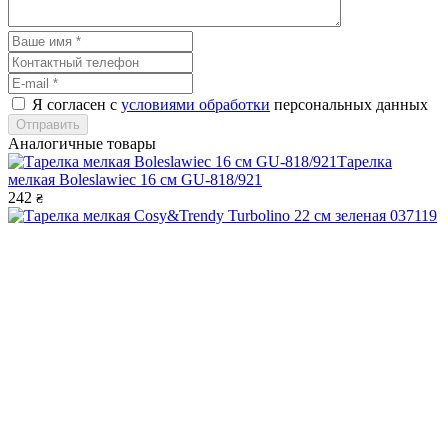
Я согласен с
условиями обработки
персональных данных
Отправить
Аналогичные товары
Тарелка
мелкая Boleslawiec 16 см GU-818/921
242
₴
Тарелка мелкая Cosy&Trendy Turbolino 22 см зеленая 037119
413
₴
Тарелка глубокая Cosy&Trendy Turbolino 21 см зеленая 803696
404
₴
Тарелка мелкая Cosy&Trendy Turbolino 27 см зеленая 373265
509
₴
Тарілка мілка Cosy&Trendy Basalt 21 см ocean green 3945021
508
₴