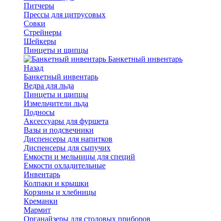
Питчеры
Прессы для цитрусовых
Совки
Стрейнеры
Шейкеры
Пинцеты и щипцы
Банкетный инвентарь
Назад
Банкетный инвентарь
Ведра для льда
Пинцеты и щипцы
Измельчители льда
Подносы
Аксессуары для фуршета
Вазы и подсвечники
Диспенсеры для напитков
Диспенсеры для сыпучих
Емкости и мельницы для специй
Емкости охладительные
Инвентарь
Колпаки и крышки
Корзины и хлебницы
Креманки
Мармит
Органайзеры для столовых приборов