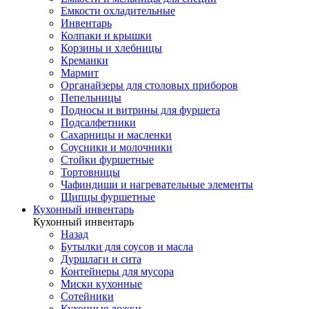
Емкости охладительные
Инвентарь
Колпаки и крышки
Корзины и хлебницы
Креманки
Мармит
Органайзеры для столовых приборов
Пепельницы
Подносы и витрины для фуршета
Подсалфетники
Сахарницы и масленки
Соусники и молочники
Стойки фуршетные
Тортовницы
Чафиндиши и нагревательные элементы
Щипцы фуршетные
Кухонный инвентарь
Кухонный инвентарь
Назад
Бутылки для соусов и масла
Дуршлаги и сита
Контейнеры для мусора
Миски кухонные
Сотейники
Кухонные ложки