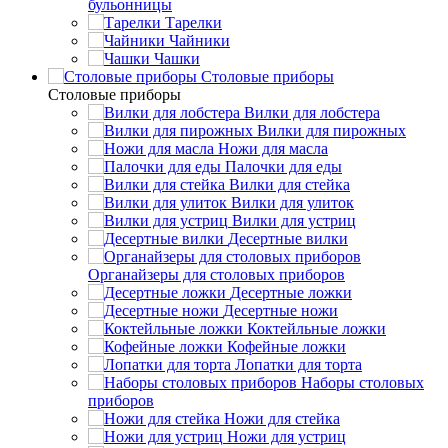
бульонницы
Тарелки
Чайники
Чашки
Cтоловые приборы
Cтоловые приборы
Вилки для лобстера
Вилки для пирожных
Ножи для масла
Палочки для еды
Вилки для стейка
Вилки для улиток
Вилки для устриц
Десертные вилки
Органайзеры для столовых приборов
Десертные ложки
Десертные ножи
Коктейльные ложки
Кофейные ложки
Лопатки для торта
Наборы столовых
приборов
Ножи для стейка
Ножи для устриц