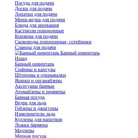
Посуда для подачи
Доски для подачи
Лопатки для подачи
Мини-ведра для подачи
Блюда для запекания
Кастрюли порционные
Корзины для подачи
Сковороды порционные, сотейники
Сланцы для подачи
Барный инвентарь
Назад
Барный инвентарь
Сифоны и капсулы
Штопоры и открывалки
Ящики и органайзеры
Аксесуары барные
Атомайзеры и риммеры
Барная посуда
Ведра для льда
Гейзеры и джиггеры
Измельчители льда
Куллеры для напитков
Ложки бармена
Мадлеры
Мерная посуда