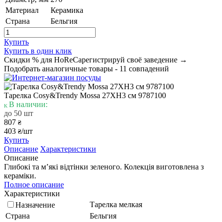
Материал
Керамика
Страна
Бельгия
Купить
Купить в один клик
Скидки % для HoReCa
регистрируй своё заведение →
Подобрать аналогичные товары - 11 совпадений
Тарелка Cosy&Trendy Mossa 27XH3 см 9787100
В наличии:
до 50 шт
807
₴
403
/шт
₴
Купить
Описание
Характеристики
Описание
Глибокі та м’які відтінки зеленого. Колекція виготовлена з
кераміки.
Полное описание
Характеристики
Тарелка мелкая
Назначение
Страна
Бельгия