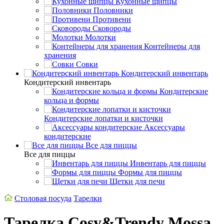
Кухонные щипцы
Половники
Противени
Сковороды
Молотки
Контейнеры для
хранения
Совки
Кондитерский инвентарь
Кондитерский инвентарь
Кондитерские
кольца и формы
Кондитерские лопатки и кисточки
Аксессуары
кондитерские
Все для пиццы
Все для пиццы
Инвентарь для пиццы
Формы для пиццы
Щетки для печи
Столовая посуда
Тарелки
Тарелка Cosy&Trendy Mossa